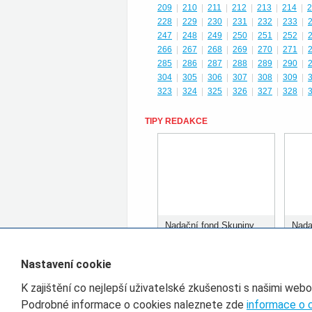
209
|
210
|
211
|
212
|
213
|
214
|
2
228
|
229
|
230
|
231
|
232
|
233
|
247
|
248
|
249
|
250
|
251
|
252
|
266
|
267
|
268
|
269
|
270
|
271
|
285
|
286
|
287
|
288
|
289
|
290
|
304
|
305
|
306
|
307
|
308
|
309
|
323
|
324
|
325
|
326
|
327
|
328
|
TIPY REDAKCE
Nadační fond Skupiny
Nada
ČD rozdělil prvních 400
ČD r
tisíc korun
tisíc
Nastavení cookie
K zajištění co nejlepší uživatelské zkušenosti s našimi web
Filtr pro třídění článků
Podrobné informace o cookies naleznete zde
informace o 