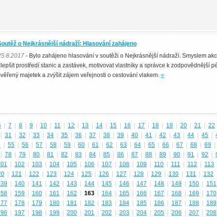
Soutěž o Nejkrásnější nádraží: Hlasování zahájeno
25.8.2017
- Bylo zahájeno hlasování v soutěži o Nejkrásnější nádraží. Smyslem akc
zlepšit prostředí stanic a zastávek, motivovat vlastníky a správce k zodpovědnější pé
svěřený majetek a zvýšit zájem veřejnosti o cestování vlakem.
»
6
|
7
|
8
|
9
|
10
|
11
|
12
|
13
|
14
|
15
|
16
|
17
|
18
|
19
|
20
|
21
|
22
|
31
|
32
|
33
|
34
|
35
|
36
|
37
|
38
|
39
|
40
|
41
|
42
|
43
|
44
|
45
|
4
|
55
|
56
|
57
|
58
|
59
|
60
|
61
|
62
|
63
|
64
|
65
|
66
|
67
|
68
|
69
|
|
78
|
79
|
80
|
81
|
82
|
83
|
84
|
85
|
86
|
87
|
88
|
89
|
90
|
91
|
92
|
101
|
102
|
103
|
104
|
105
|
106
|
107
|
108
|
109
|
110
|
111
|
112
|
113
20
|
121
|
122
|
123
|
124
|
125
|
126
|
127
|
128
|
129
|
130
|
131
|
132
139
|
140
|
141
|
142
|
143
|
144
|
145
|
146
|
147
|
148
|
149
|
150
|
151
158
|
159
|
160
|
161
|
162
|
163
|
164
|
165
|
166
|
167
|
168
|
169
|
170
177
|
178
|
179
|
180
|
181
|
182
|
183
|
184
|
185
|
186
|
187
|
188
|
189
196
|
197
|
198
|
199
|
200
|
201
|
202
|
203
|
204
|
205
|
206
|
207
|
208