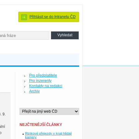
Přihlásit se do Intranetu ČD
Pro předplatitele
Pro inzerenty
Kontakty na redakci
Archiv
. 9.
NEJČTENĚJŠÍ ČLÁNKY
lní
o
Rizikové přejezdy v kraji hlídají
kamery