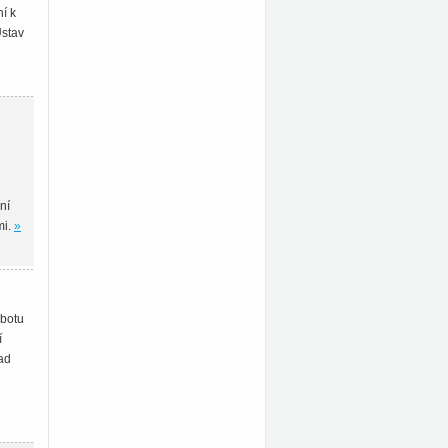
í k
Ústav
ní
mi.
»
obotu
í
ad