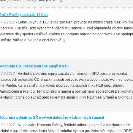
filmu „Kam vedou koleje, tam je život“.
»
Trať z Poličky oslavila 120 let
14.9.2017
- Letos uplynulo 120 let od zahájení provozu na místní dráze mezi Poličk
Žďárcem u Skutče. Toto významné výročí si v sobotu 2. září připomněli všichni fanou
železnice díky spolku Poličská lokálka za podpory národního dopravce a ve spolup
s městy Polička a Skuteč a obcí Borová.
»
Automaty ČD Snack jsou i na spojích R19
12.9.2017
- Ve druhé polovině srpna začala v brněnském DKV postupná montáž
nápojových automatů ČD Snack na šesti pětivozových a dvou třívozových jednotká
InterPanter, které zajišťují dálkovou dopravu na spojích linky R19 mezi Brnem,
Pardubicemi a Prahou. Tento přístroj s nápoji a pochutinami společnosti Delikomat 
ve vlacích prvně objevil už před rokem na spojích linky R13 mezi Brnem a Olomouc
Odborníci jednali na GŘ o vývoji databáze výzkumných kapacit
12.9.2017
- Na pozvání Romana Štěrby, ředitele odboru projektů a mezinárodních
vztahů v pozici viceprezidenta Mezinárodního výboru pro železniční výzkum (IRRB)