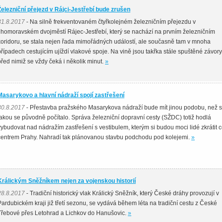
Železniční přejezd v Rájci-Jestřebí bude zrušen
31.8.2017
- Na silně frekventovaném čtyřkolejném železničním přejezdu v
jihomoravském dvojměstí Rájec-Jestřebí, který se nachází na prvním železničním
koridoru, se stala nejen řada mimořádných událostí, ale současně tam v mnoha
případech cestujícím ujíždí vlakové spoje. Na vině jsou takřka stále spuštěné závory
před nimiž se vždy čeká i několik minut.
»
Masarykovo a hlavní nádraží spojí zastřešení
30.8.2017
- Přestavba pražského Masarykova nádraží bude mít jinou podobu, než s
jakou se původně počítalo. Správa železniční dopravní cesty (SŽDC) totiž hodlá
vybudovat nad nádražím zastřešení s vestibulem, kterým si budou moci lidé zkrátit 
centrem Prahy. Nahradí tak plánovanou stavbu podchodu pod kolejemi.
»
Králickým Sněžníkem nejen za vojenskou historií
28.8.2017
- Tradiční historický vlak Králický Sněžník, který České dráhy provozují v
Pardubickém kraji již třetí sezonu, se vydává během léta na tradiční cestu z České
Třebové přes Letohrad a Lichkov do Hanušovic.
»