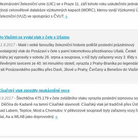
Mezinárodní železniční unie (UIC) se v Praze 11. září tohoto roku uskutečnilo jednán
vývoji celosvětové databáze výzkumných kapacit (WORC), kterou vyvíjí Výzkumný 
Železniční (VUZ) ve spolupráci s ČVUT.
»
Do Vlašimi se vydal vlak v čele s Ušatou
11.9.2017
- Malé i velké fanoušky železniční historie potěšil poslední prázdninový
nostalgický vlak do Posázaví v čele s parní lokomotivou přezdívanou Ušatá. České
dráhy jej vypravily v sobotu 26. srpna a souprava, v níž byly zařazeny vozy 3. třídy s
dřevěnými lavicemi ze 40. let minulého století, vyrazila z Prahy-Braníka po legendár
trati Posázavského pacifiku přes Davli, Jílové u Prahy, Čerčany a Benešov do Vlaši
Císařský vlak zpozdily neukázněné ovce
8.9.2017
- Šlechtična 475.179 v čele zvláštního vlaku vyrazila poslední srpnovou s
z Děčína do Kadaně na tamní Císařské slavnosti. Císařský vlak jel tradičně přes Úst
nad Labem, Teplice, Most a Chomutov. V pětivozové soupravě byly zařazeny vozy ř
Bai, Aa a WLAB jako doprovodný.
»