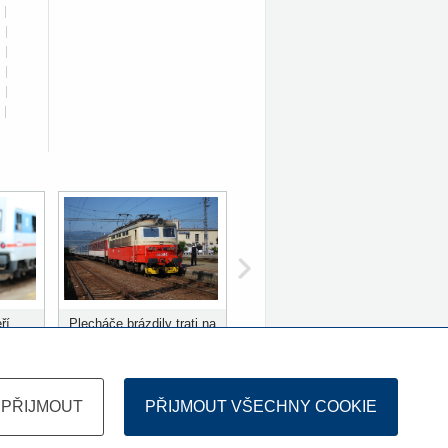
|
|
|
|
|
|
ří
Plecháče brázdily trati na
ů
Slovensku 10 let
PŘIJMOUT
PŘIJMOUT VŠECHNY COOKIE