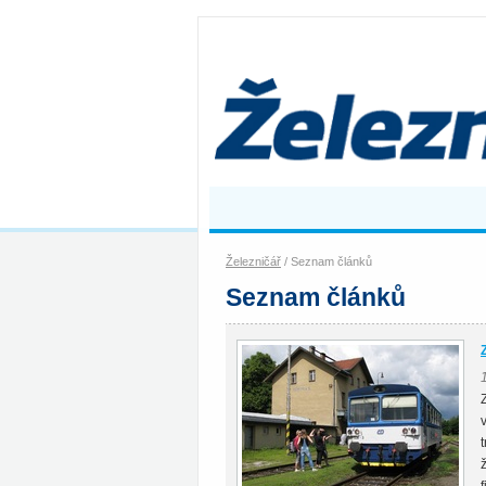
Železničář
/ Seznam článků
Seznam článků