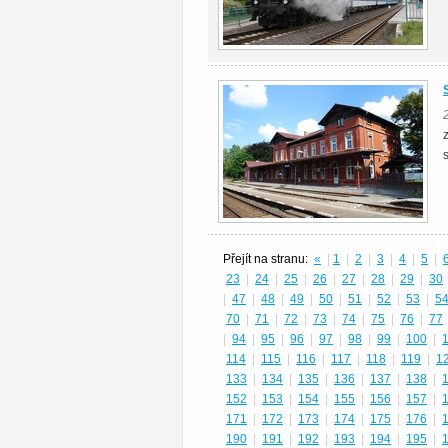
Přejít na stranu:
«
|
1
|
2
|
3
|
4
|
5
|
23
|
24
|
25
|
26
|
27
|
28
|
29
|
30
|
47
|
48
|
49
|
50
|
51
|
52
|
53
|
5
70
|
71
|
72
|
73
|
74
|
75
|
76
|
77
|
94
|
95
|
96
|
97
|
98
|
99
|
100
|
114
|
115
|
116
|
117
|
118
|
119
|
1
133
|
134
|
135
|
136
|
137
|
138
|
152
|
153
|
154
|
155
|
156
|
157
|
171
|
172
|
173
|
174
|
175
|
176
|
190
|
191
|
192
|
193
|
194
|
195
|