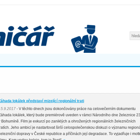
Záhada lokálek představí mizející regionální trati
15.9.2017
- V těchto dnech jsou dokončovány práce na celovečerním dokumentu
Záhada lokálek, který bude premiérově uveden v rámci Národního dne železnice 23
v Bohumíně. Film je exkurzí po zaniklých a ohrožených regionálních železničních
tratích. Jeho ambicí je nastartovat širší celospolečenskou diskuzi o významu regioná
železniční dopravy v České republice a příčinách její degradace. To vyjadřuje i mott