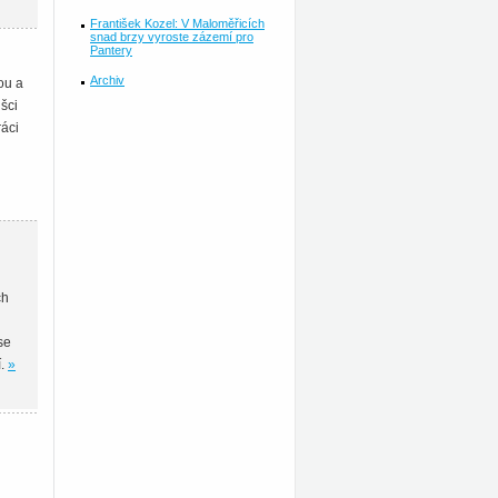
František Kozel: V Maloměřicích
snad brzy vyroste zázemí pro
Pantery
Archiv
ou a
šci
ráci
ch
se
í.
»