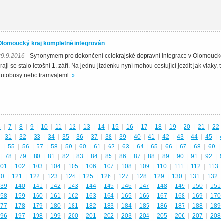
Olomoucký kraj kompletně integrován
29.9.2016
- Synonymem pro dokončení celokrajské dopravní integrace v Olomouc
kraji se stalo letošní 1. září. Na jednu jízdenku nyní mohou cestující jezdit jak vlaky, t
autobusy nebo tramvajemi.
»
6
|
7
|
8
|
9
|
10
|
11
|
12
|
13
|
14
|
15
|
16
|
17
|
18
|
19
|
20
|
21
|
22
|
31
|
32
|
33
|
34
|
35
|
36
|
37
|
38
|
39
|
40
|
41
|
42
|
43
|
44
|
45
|
4
|
55
|
56
|
57
|
58
|
59
|
60
|
61
|
62
|
63
|
64
|
65
|
66
|
67
|
68
|
69
|
|
78
|
79
|
80
|
81
|
82
|
83
|
84
|
85
|
86
|
87
|
88
|
89
|
90
|
91
|
92
|
101
|
102
|
103
|
104
|
105
|
106
|
107
|
108
|
109
|
110
|
111
|
112
|
113
20
|
121
|
122
|
123
|
124
|
125
|
126
|
127
|
128
|
129
|
130
|
131
|
132
139
|
140
|
141
|
142
|
143
|
144
|
145
|
146
|
147
|
148
|
149
|
150
|
151
158
|
159
|
160
|
161
|
162
|
163
|
164
|
165
|
166
|
167
|
168
|
169
|
170
177
|
178
|
179
|
180
|
181
|
182
|
183
|
184
|
185
|
186
|
187
|
188
|
189
196
|
197
|
198
|
199
|
200
|
201
|
202
|
203
|
204
|
205
|
206
|
207
|
208