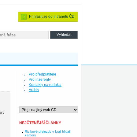
Přihlásit se do Intranetu ČD
Pro předplatitele
Pro inzerenty
Kontakty na redakci
Archiv
erý
NEJČTENĚJŠÍ ČLÁNKY
Rizikové přejezdy v kraji hlídají
kamery