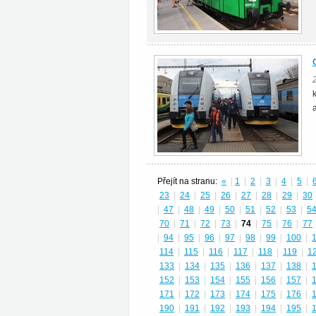
Přejít na stranu:
«
|
1
|
2
|
3
|
4
|
5
|
23
|
24
|
25
|
26
|
27
|
28
|
29
|
30
|
47
|
48
|
49
|
50
|
51
|
52
|
53
|
5
70
|
71
|
72
|
73
|
74
|
75
|
76
|
77
|
94
|
95
|
96
|
97
|
98
|
99
|
100
|
114
|
115
|
116
|
117
|
118
|
119
|
1
133
|
134
|
135
|
136
|
137
|
138
|
152
|
153
|
154
|
155
|
156
|
157
|
171
|
172
|
173
|
174
|
175
|
176
|
190
|
191
|
192
|
193
|
194
|
195
|