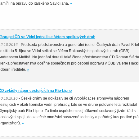
zamířil na opravu do italského Savigliana.
»
Zástupci ČD ve Vídni jednali se šéfem spolkových drah
12.10.2016
- Předseda představenstva a generální ředitel Českých drah Pavel Krte
ve středu 5. října ve Vídni setkal se šéfem Rakouských spolkových drah (ÖBB)
Andreasem Matthä. Na jednání dorazil také člena představenstva ČD Roman Štěrb
členka představenstva dceřiné společnosti pro osobní dopravu v ÖBB Valerie Hackl
odborní ředitelé.
»
ČD zvládly nápor cestujících na Rio-Lipno
10.10.2016
- České dráhy se dokázaly se ctí vypořádat se srpnovým náporem
cestujících v okolí lipenské vodní přehrady, kde se ve druhé polovině léta rozkládal
Olympijský park Rio-Lipno. Za tímto úspěchem stojí šikovně sestavený jízdní řád s
posilovými spoji, dostatečné množství nasazené techniky a pořádný kus poctivé pr
organizátorů.
»