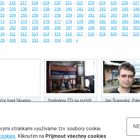
15
|
216
|
217
|
218
|
219
|
220
|
221
|
222
|
223
|
224
|
225
|
226
|
227
234
|
235
|
236
|
237
|
238
|
239
|
240
|
241
|
242
|
243
|
244
|
245
|
246
253
|
254
|
255
|
256
|
257
|
258
|
259
|
260
|
261
|
262
|
263
|
264
|
265
272
|
273
|
274
|
275
|
276
|
277
|
278
|
279
|
280
|
281
|
282
|
283
|
284
291
|
292
|
293
|
294
|
295
|
296
|
297
|
298
|
299
|
300
|
301
|
302
|
303
310
|
311
|
312
|
313
|
314
|
315
|
316
|
317
|
318
|
319
|
320
|
321
|
322
329
|
330
|
331
|
332
|
333
|
334
|
335
|
»
ční fond Skupiny
Směnárny ČD se rozšíří
Jan Šurovský: Páte
ozdělil prvních 400
do dalších stanic
městských systém
 korun
musí být kolejová
doprava
NE
ovými stránkami využíváme tzv. soubory cookie.
cookies
. Kliknutím na
Přijmout všechny cookies