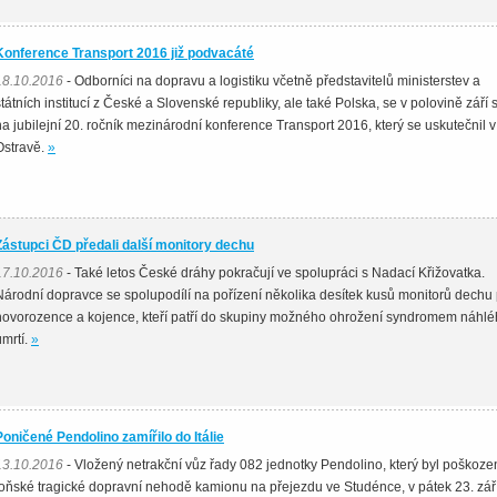
Konference Transport 2016 již podvacáté
18.10.2016
- Odborníci na dopravu a logistiku včetně představitelů ministerstev a
státních institucí z České a Slovenské republiky, ale také Polska, se v polovině září s
na jubilejní 20. ročník mezinárodní konference Transport 2016, který se uskutečnil v
Ostravě.
»
Zástupci ČD předali další monitory dechu
17.10.2016
- Také letos České dráhy pokračují ve spolupráci s Nadací Křižovatka.
Národní dopravce se spolupodílí na pořízení několika desítek kusů monitorů dechu
novorozence a kojence, kteří patří do skupiny možného ohrožení syndromem náhl
úmrtí.
»
Poničené Pendolino zamířilo do Itálie
13.10.2016
- Vložený netrakční vůz řady 082 jednotky Pendolino, který byl poškozen
loňské tragické dopravní nehodě kamionu na přejezdu ve Studénce, v pátek 23. zář