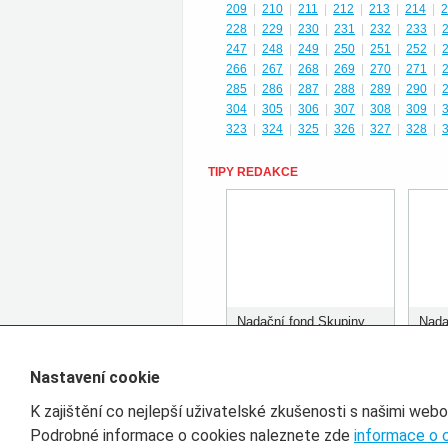
209
|
210
|
211
|
212
|
213
|
214
|
2
228
|
229
|
230
|
231
|
232
|
233
|
247
|
248
|
249
|
250
|
251
|
252
|
266
|
267
|
268
|
269
|
270
|
271
|
285
|
286
|
287
|
288
|
289
|
290
|
304
|
305
|
306
|
307
|
308
|
309
|
323
|
324
|
325
|
326
|
327
|
328
|
TIPY REDAKCE
Nadační fond Skupiny
Nada
ČD rozdělil prvních 400
ČD r
tisíc korun
tisíc
Nastavení cookie
K zajištění co nejlepší uživatelské zkušenosti s našimi web
Filtr pro třídění článků
Podrobné informace o cookies naleznete zde
informace o 