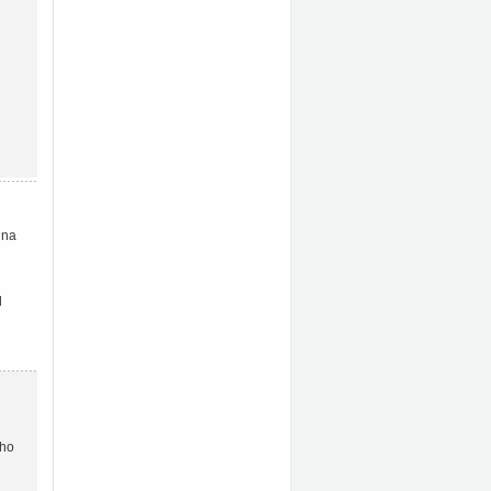
 na
d
ího