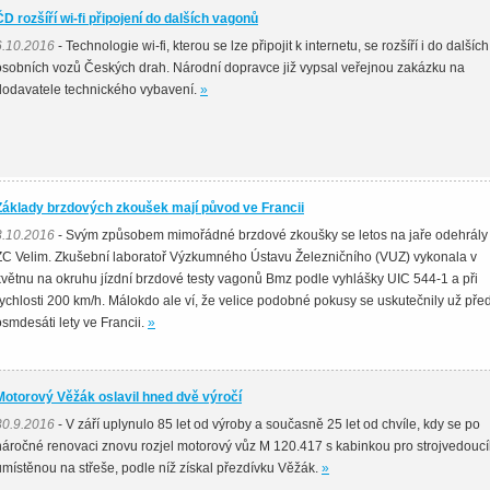
ČD rozšíří wi-fi připojení do dalších vagonů
6.10.2016
- Technologie wi-fi, kterou se lze připojit k internetu, se rozšíří i do dalších
osobních vozů Českých drah. Národní dopravce již vypsal veřejnou zakázku na
dodavatele technického vybavení.
»
Základy brzdových zkoušek mají původ ve Francii
3.10.2016
- Svým způsobem mimořádné brzdové zkoušky se letos na jaře odehrály
ZC Velim. Zkušební laboratoř Výzkumného Ústavu Železničního (VUZ) vykonala v
květnu na okruhu jízdní brzdové testy vagonů Bmz podle vyhlášky UIC 544-1 a při
rychlosti 200 km/h. Málokdo ale ví, že velice podobné pokusy se uskutečnily už pře
osmdesáti lety ve Francii.
»
Motorový Věžák oslavil hned dvě výročí
30.9.2016
- V září uplynulo 85 let od výroby a současně 25 let od chvíle, kdy se po
náročné renovaci znovu rozjel motorový vůz M 120.417 s kabinkou pro strojvedouc
umístěnou na střeše, podle níž získal přezdívku Věžák.
»