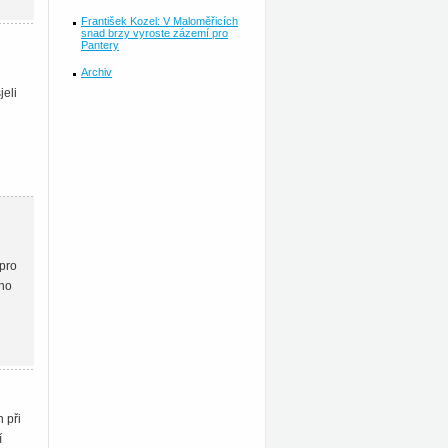
František Kozel: V Maloměřicích
snad brzy vyroste zázemí pro
Pantery
Archiv
jeli
 pro
ého
 při
í