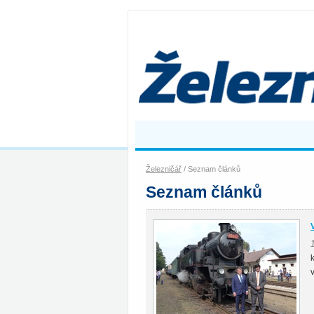
Železničář
/ Seznam článků
Seznam článků