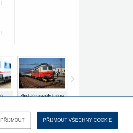
|
|
|
|
|
|
ří
Plecháče brázdily trati na
ů
Slovensku 10 let
PŘIJMOUT
PŘIJMOUT VŠECHNY COOKIE