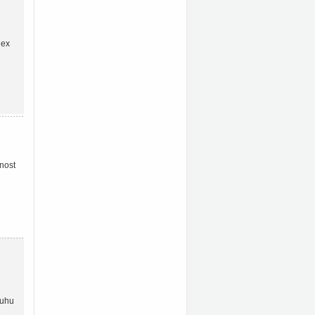
lex
nost
ruhu