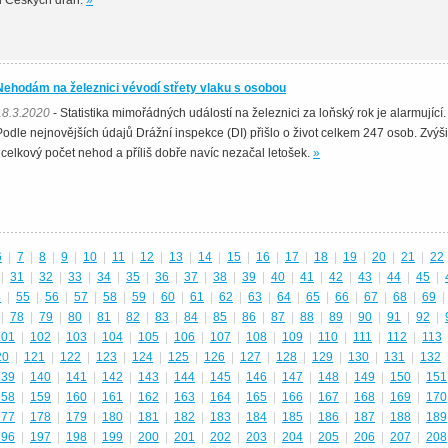
u Českých drah.
»
Nehodám na železnici vévodí střety vlaku s osobou
18.3.2020
- Statistika mimořádných událostí na železnici za loňský rok je alarmující.
Podle nejnovějších údajů Drážní inspekce (DI) přišlo o život celkem 247 osob. Zvýši
i celkový počet nehod a příliš dobře navíc nezačal letošek.
»
6
|
7
|
8
|
9
|
10
|
11
|
12
|
13
|
14
|
15
|
16
|
17
|
18
|
19
|
20
|
21
|
22
|
31
|
32
|
33
|
34
|
35
|
36
|
37
|
38
|
39
|
40
|
41
|
42
|
43
|
44
|
45
|
4
|
55
|
56
|
57
|
58
|
59
|
60
|
61
|
62
|
63
|
64
|
65
|
66
|
67
|
68
|
69
|
|
78
|
79
|
80
|
81
|
82
|
83
|
84
|
85
|
86
|
87
|
88
|
89
|
90
|
91
|
92
|
101
|
102
|
103
|
104
|
105
|
106
|
107
|
108
|
109
|
110
|
111
|
112
|
113
20
|
121
|
122
|
123
|
124
|
125
|
126
|
127
|
128
|
129
|
130
|
131
|
132
139
|
140
|
141
|
142
|
143
|
144
|
145
|
146
|
147
|
148
|
149
|
150
|
151
158
|
159
|
160
|
161
|
162
|
163
|
164
|
165
|
166
|
167
|
168
|
169
|
170
177
|
178
|
179
|
180
|
181
|
182
|
183
|
184
|
185
|
186
|
187
|
188
|
189
196
|
197
|
198
|
199
|
200
|
201
|
202
|
203
|
204
|
205
|
206
|
207
|
208