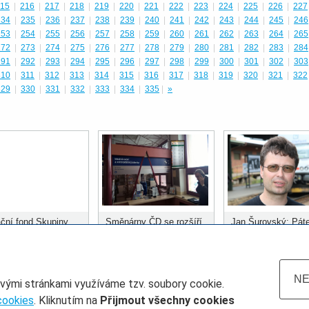
15
|
216
|
217
|
218
|
219
|
220
|
221
|
222
|
223
|
224
|
225
|
226
|
227
234
|
235
|
236
|
237
|
238
|
239
|
240
|
241
|
242
|
243
|
244
|
245
|
246
253
|
254
|
255
|
256
|
257
|
258
|
259
|
260
|
261
|
262
|
263
|
264
|
265
272
|
273
|
274
|
275
|
276
|
277
|
278
|
279
|
280
|
281
|
282
|
283
|
284
291
|
292
|
293
|
294
|
295
|
296
|
297
|
298
|
299
|
300
|
301
|
302
|
303
310
|
311
|
312
|
313
|
314
|
315
|
316
|
317
|
318
|
319
|
320
|
321
|
322
329
|
330
|
331
|
332
|
333
|
334
|
335
|
»
ční fond Skupiny
Směnárny ČD se rozšíří
Jan Šurovský: Páte
ozdělil prvních 400
do dalších stanic
městských systém
 korun
musí být kolejová
doprava
NE
ovými stránkami využíváme tzv. soubory cookie.
cookies
. Kliknutím na
Přijmout všechny cookies