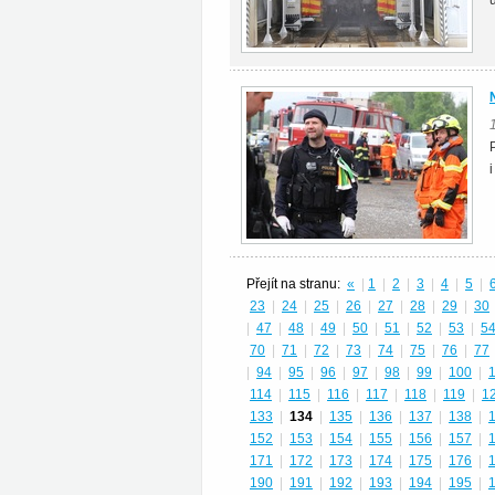
Přejít na stranu:
«
|
1
|
2
|
3
|
4
|
5
|
23
|
24
|
25
|
26
|
27
|
28
|
29
|
30
|
47
|
48
|
49
|
50
|
51
|
52
|
53
|
5
70
|
71
|
72
|
73
|
74
|
75
|
76
|
77
|
94
|
95
|
96
|
97
|
98
|
99
|
100
|
114
|
115
|
116
|
117
|
118
|
119
|
1
133
|
134
|
135
|
136
|
137
|
138
|
152
|
153
|
154
|
155
|
156
|
157
|
171
|
172
|
173
|
174
|
175
|
176
|
190
|
191
|
192
|
193
|
194
|
195
|