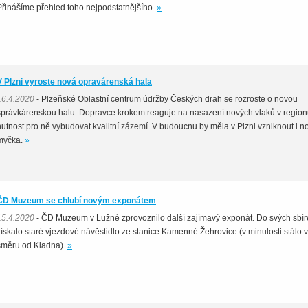
Přinášíme přehled toho nejpodstatnějšího.
»
V Plzni vyroste nová opravárenská hala
16.4.2020
- Plzeňské Oblastní centrum údržby Českých drah se rozroste o novou
správkárenskou halu. Dopravce krokem reaguje na nasazení nových vlaků v region
nutnost pro ně vybudovat kvalitní zázemí. V budoucnu by měla v Plzni vzniknout i n
myčka.
»
ČD Muzeum se chlubí novým exponátem
15.4.2020
- ČD Muzeum v Lužné zprovoznilo další zajímavý exponát. Do svých sbír
získalo staré vjezdové návěstidlo ze stanice Kamenné Žehrovice (v minulosti stálo 
směru od Kladna).
»