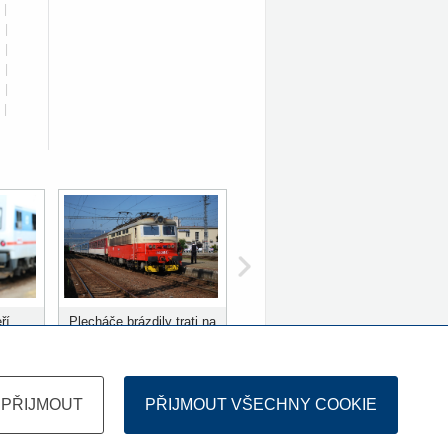
|
|
|
|
|
|
ří
Plecháče brázdily trati na
ů
Slovensku 10 let
PŘIJMOUT
PŘIJMOUT VŠECHNY COOKIE