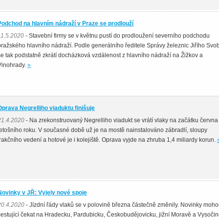
Podchod na hlavním nádraží v Praze se prodlouží
11.5.2020
- Stavební firmy se v květnu pustí do prodloužení severního podchodu
pražského hlavního nádraží. Podle generálního ředitele Správy železnic Jiřího Svo
se tak podstatně zkrátí docházková vzdálenost z hlavního nádraží na Žižkov a
Vinohrady.
»
Oprava Negrelliho viaduktu finišuje
21.4.2020
- Na zrekonstruovaný Negrelliho viadukt se vrátí vlaky na začátku června
letošního roku. V současné době už je na mostě nainstalováno zábradlí, sloupy
trakčního vedení a hotové je i kolejiště. Oprava vyjde na zhruba 1,4 miliardy korun.
Novinky v JŘ: Vyjely nové spoje
20.4.2020
- Jízdní řády vlaků se v polovině března částečně změnily. Novinky moh
cestující čekat na Hradecku, Pardubicku, Českobudějovicku, jižní Moravě a Vysočin