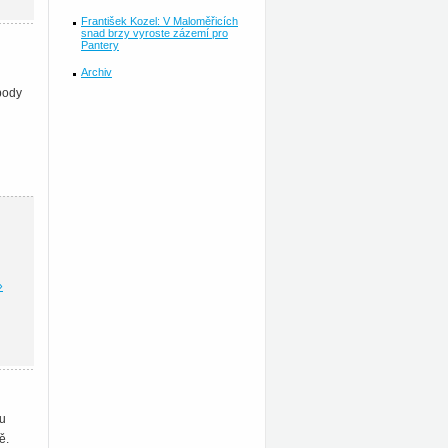
František Kozel: V Maloměřicích
snad brzy vyroste zázemí pro
Pantery
Archiv
body
»
ou
ě.