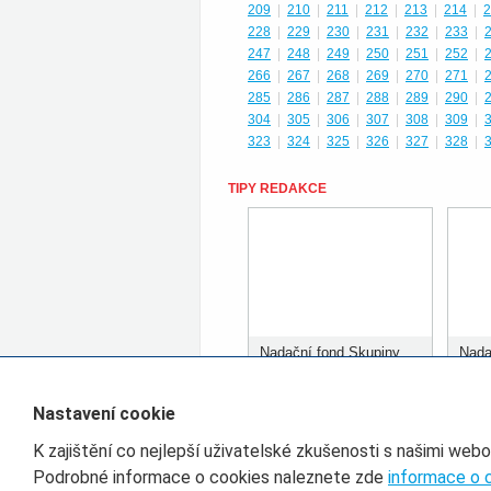
209
|
210
|
211
|
212
|
213
|
214
|
2
228
|
229
|
230
|
231
|
232
|
233
|
247
|
248
|
249
|
250
|
251
|
252
|
266
|
267
|
268
|
269
|
270
|
271
|
285
|
286
|
287
|
288
|
289
|
290
|
304
|
305
|
306
|
307
|
308
|
309
|
323
|
324
|
325
|
326
|
327
|
328
|
TIPY REDAKCE
Nadační fond Skupiny
Nada
ČD rozdělil prvních 400
ČD r
tisíc korun
tisíc
Nastavení cookie
K zajištění co nejlepší uživatelské zkušenosti s našimi web
Filtr pro třídění článků
Podrobné informace o cookies naleznete zde
informace o 