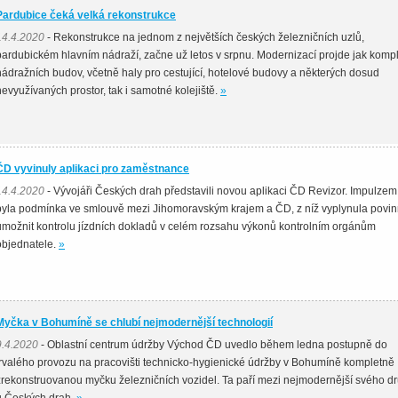
Pardubice čeká velká rekonstrukce
14.4.2020
- Rekonstrukce na jednom z největších českých železničních uzlů,
pardubickém hlavním nádraží, začne už letos v srpnu. Modernizací projde jak komp
nádražních budov, včetně haly pro cestující, hotelové budovy a některých dosud
nevyužívaných prostor, tak i samotné kolejiště.
»
ČD vyvinuly aplikaci pro zaměstnance
14.4.2020
- Vývojáři Českých drah představili novou aplikaci ČD Revizor. Impulzem
byla podmínka ve smlouvě mezi Jihomoravským krajem a ČD, z níž vyplynula povin
umožnit kontrolu jízdních dokladů v celém rozsahu výkonů kontrolním orgánům
objednatele.
»
Myčka v Bohumíně se chlubí nejmodernější technologií
9.4.2020
- Oblastní centrum údržby Východ ČD uvedlo během ledna postupně do
trvalého provozu na pracovišti technicko-hygienické údržby v Bohumíně kompletně
zrekonstruovanou myčku železničních vozidel. Ta paří mezi nejmodernější svého d