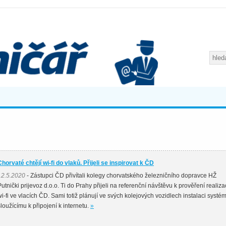
Chorvaté chtějí wi-fi do vlaků. Přijeli se inspirovat k ČD
12.5.2020
- Zástupci ČD přivítali kolegy chorvatského železničního dopravce HŽ
Putnički prijevoz d.o.o. Ti do Prahy přijeli na referenční návštěvu k prověření realiz
wi-fi ve vlacích ČD. Sami totiž plánují ve svých kolejových vozidlech instalaci systé
sloužícímu k připojení k internetu.
»