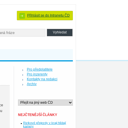
Přihlásit se do Intranetu ČD
Pro předplatitele
Pro inzerenty
Kontakty na redakci
Archiv
ace
mu
NEJČTENĚJŠÍ ČLÁNKY
Rizikové přejezdy v kraji hlídají
kamery