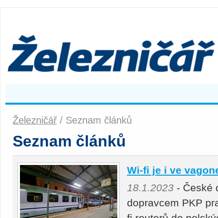
Železničář
/ Seznam článků
Seznam článků
Wi-fi je i ve vago
18.1.2023
- České 
dopravcem PKP prac
fi routerů do polsk