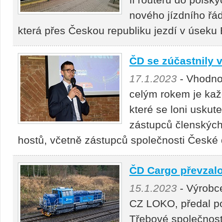
nového jízdního řá
která přes Českou republiku jezdí v úseku
ČD se zúčastnily 
17.1.2023
- Vhodnou
celým rokem je kaž
které se loni uskute
zástupců členskýc
hostů, včetně zástupců společnosti České
ČD Cargo převzalo
15.1.2023
- Výrobce
CZ LOKO, předal p
Třebové společnost