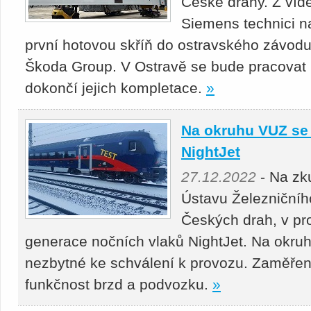
České dráhy. Z víd
Siemens technici na
první hotovou skříň do ostravského závodu
Škoda Group. V Ostravě se bude pracovat
dokončí jejich kompletace.
»
Na okruhu VUZ se 
NightJet
27.12.2022
- Na zk
Ústavu Železničníh
Českých drah, v pr
generace nočních vlaků NightJet. Na okruh
nezbytné ke schválení k provozu. Zaměře
funkčnost brzd a podvozku.
»