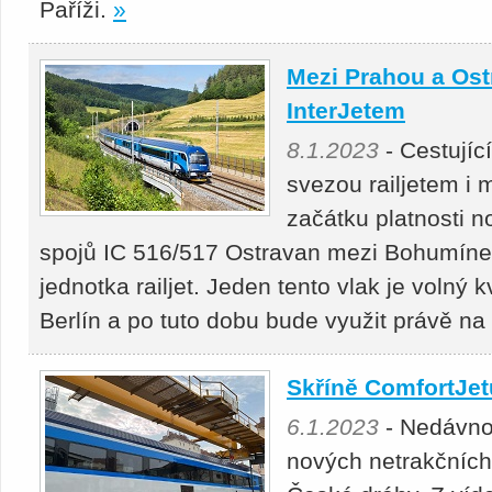
Paříži.
»
Mezi Prahou a Ostr
InterJetem
8.1.2023
- Cestujíc
svezou railjetem i
začátku platnosti n
spojů IC 516/517 Ostravan mezi Bohumín
jednotka railjet. Jeden tento vlak je volný 
Berlín a po tuto dobu bude využit právě na
Skříně ComfortJet
6.1.2023
- Nedávno 
nových netrakčních