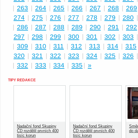
|
263
|
264
|
265
|
266
|
267
|
268
|
269
274
|
275
|
276
|
277
|
278
|
279
|
280
|
286
|
287
|
288
|
289
|
290
|
291
|
292
297
|
298
|
299
|
300
|
301
|
302
|
303
|
309
|
310
|
311
|
312
|
313
|
314
|
315
320
|
321
|
322
|
323
|
324
|
325
|
326
|
332
|
333
|
334
|
335
|
»
TIPY REDAKCE
Nadační fond Skupiny
Nadační fond Skupiny
Směn
ČD rozdělil prvních 400
ČD rozdělil prvních 400
do d
tisíc korun
tisíc korun