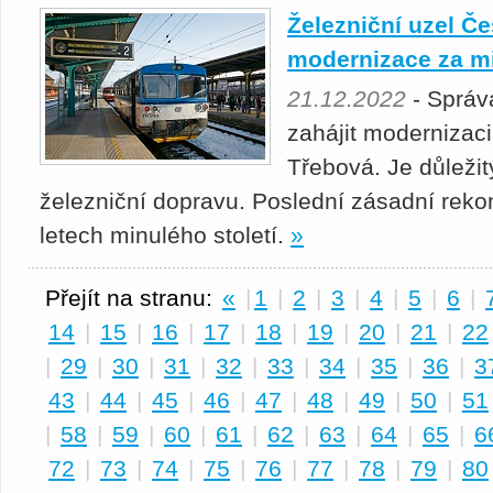
Železniční uzel Č
modernizace za mi
21.12.2022
- Správ
zahájit modernizac
Třebová. Je důležit
železniční dopravu. Poslední zásadní rekon
letech minulého století.
»
Přejít na stranu:
«
|
1
|
2
|
3
|
4
|
5
|
6
|
14
|
15
|
16
|
17
|
18
|
19
|
20
|
21
|
22
|
29
|
30
|
31
|
32
|
33
|
34
|
35
|
36
|
3
43
|
44
|
45
|
46
|
47
|
48
|
49
|
50
|
51
|
58
|
59
|
60
|
61
|
62
|
63
|
64
|
65
|
6
72
|
73
|
74
|
75
|
76
|
77
|
78
|
79
|
80