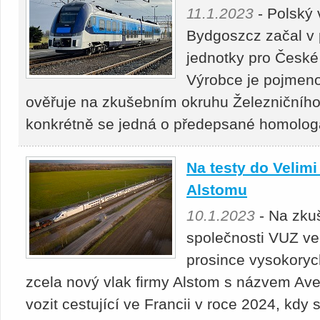
11.1.2023
- Polský
Bydgoszcz začal v 
jednotky pro České
Výrobce je pojmeno
ověřuje na zkušebním okruhu Železničního 
konkrétně se jedná o předepsané homolog
Na testy do Velimi
Alstomu
10.1.2023
- Na zkuš
společnosti VUZ ve
prosince vysokoryc
zcela nový vlak firmy Alstom s názvem Avel
vozit cestující ve Francii v roce 2024, kdy