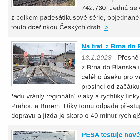
742.760. Jedná se 
z celkem padesátikusové série, objednané
touto dceřinkou Českých drah.
»
Na trať z Brna do 
13.1.2023
- Přesně 
z Brna do Blanska 
celého úseku pro v
prosinci od začátku
řádu vrátily regionální vlaky a rychlíky lin
Prahou a Brnem. Díky tomu odpadá přestu
dopravu a jízda je skoro o 40 minut rychlejš
PESA testuje nové