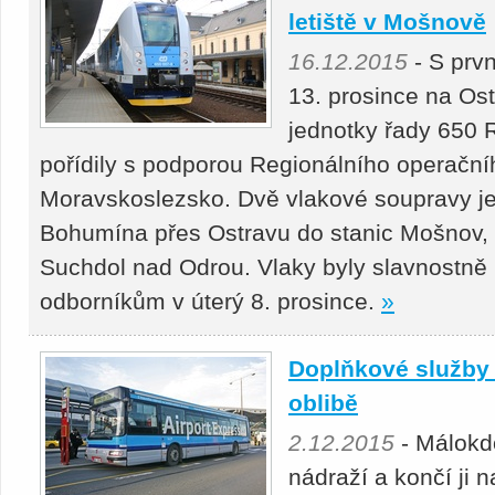
letiště v Mošnově
16.12.2015
- S prvn
13. prosince na Ost
jednotky řady 650 
pořídily s podporou Regionálního operačn
Moravskoslezsko. Dvě vlakové soupravy jez
Bohumína přes Ostravu do stanic Mošnov, O
Suchdol nad Odrou. Vlaky byly slavnostně
odborníkům v úterý 8. prosince.
»
Doplňkové služby s
oblibě
2.12.2015
- Málokd
nádraží a končí ji n