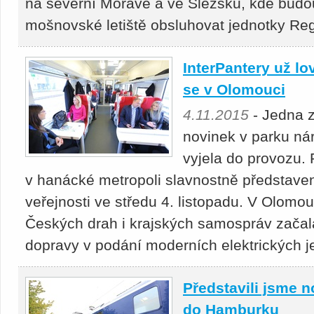
na severní Moravě a ve Slezsku, kde budo
mošnovské letiště obsluhovat jednotky Reg
InterPantery už lov
se v Olomouci
4.11.2015
- Jedna z
novinek v parku ná
vyjela do provozu. 
v hanácké metropoli slavnostně představe
veřejnosti ve středu 4. listopadu. V Olomou
Českých drah i krajských samospráv začala
dopravy v podání moderních elektrických j
Představili jsme n
do Hamburku