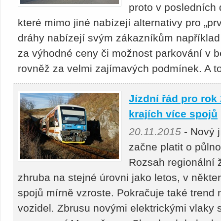
proto v posledních 
které mimo jiné nabízejí alternativy pro „pr
dráhy nabízejí svým zákazníkům například 
za výhodné ceny či možnost parkování v be
rovněž za velmi zajímavých podmínek. A to
Jízdní řád pro rok
krajích více spojů
20.11.2015
- Nový j
začne platit o půlno
Rozsah regionální 
zhruba na stejné úrovni jako letos, v někt
spojů mírně vzroste. Pokračuje také tren
vozidel. Zbrusu novými elektrickými vlaky 