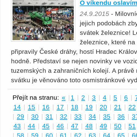
O víkendu oslavím
24.9.2015
- Milovní
jejich podobách zby
svátek železnice! 
železnice, které na
připravily České dráhy, hostí Hradec Králo
hodně. Představí se nejen novinky ve vozi
tuzemských a zahraničních kolejí. A právě
svátku je věnováno toto osmistránkové vy
Přejít na stranu:
«
|
1
|
2
|
3
|
4
|
5
|
6
|
14
|
15
|
16
|
17
|
18
|
19
|
20
|
21
|
22
|
29
|
30
|
31
|
32
|
33
|
34
|
35
|
36
|
3
43
|
44
|
45
|
46
|
47
|
48
|
49
|
50
|
51
|
58
|
59
|
60
|
61
|
62
|
63
|
64
|
65
|
6