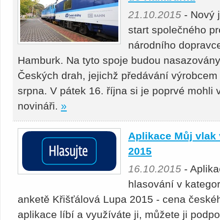
21.10.2015
- Nový j
start společného p
národního dopravce
Hamburk. Na tyto spoje budou nasazován
Českých drah, jejichž předávání výrobcem
srpna. V pátek 16. října si je poprvé mohli
novináři.
»
Aplikace Můj vlak 
2015
16.10.2015
- Aplika
hlasování v kategori
anketě Křišťálová Lupa 2015 - cena české
aplikace líbí a využíváte ji, můžete ji podp