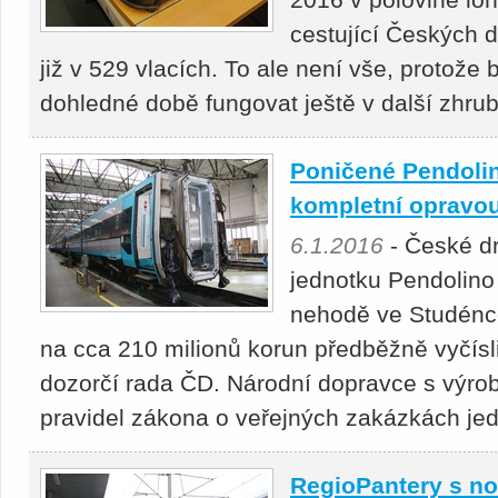
cestující Českých d
již v 529 vlacích. To ale není vše, protože 
dohledné době fungovat ještě v další zhru
Poničené Pendolin
kompletní opravo
6.1.2016
- České dr
jednotku Pendolino
nehodě ve Studénce
na cca 210 milionů korun předběžně vyčísli
dozorčí rada ČD. Národní dopravce s výrob
pravidel zákona o veřejných zakázkách je
RegioPantery s no