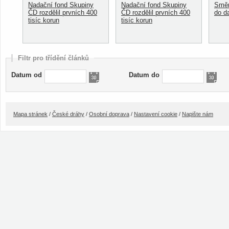
Nadační fond Skupiny
Nadační fond Skupiny
Směn
ČD rozdělil prvních 400
ČD rozdělil prvních 400
do d
tisíc korun
tisíc korun
Filtr pro třídění článků
Datum od
Datum do
Mapa stránek
/
České dráhy
/
Osobní doprava
/
Nastavení cookie
/
Napište nám