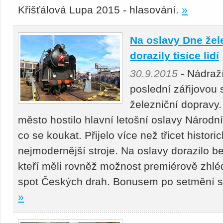
Křišťálová Lupa 2015 - hlasování.
»
Na oslavy Dne žel
dorazily tisíce lidí
30.9.2015
- Nádraží
poslední zářijovou 
železniční dopravy
město hostilo hlavní letošní oslavy Národn
co se koukat. Přijelo více než třicet histori
nejmodernější stroje. Na oslavy dorazilo b
kteří měli rovněž možnost premiérově zhl
spot Českých drah. Bonusem po setmění se
»