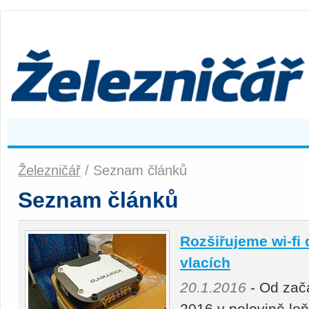
Železničář
/ Seznam článků
Seznam článků
Rozšiřujeme wi-fi 
vlacích
20.1.2016
- Od začá
2016 v polovině lo