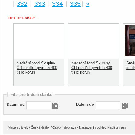
|
332
|
333
|
334
|
335
|
»
TIPY REDAKCE
Nadační fond Skupiny
Nadační fond Skupiny
Směn
ČD rozdělil prvních 400
ČD rozdělil prvních 400
do d
tisíc korun
tisíc korun
Filtr pro třídění článků
Datum od
Datum do
Mapa stránek
/
České dráhy
/
Osobní doprava
/
Nastavení cookie
/
Napište nám