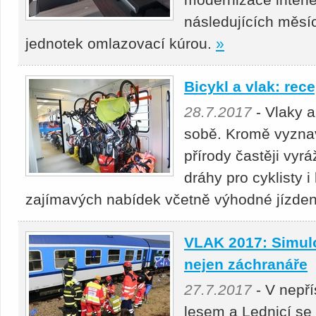
následujících měsí
jednotek omlazovací kúrou.
»
Bicykl a vlak: rece
28.7.2017
- Vlaky a
sobě. Kromě vyznava
přírody častěji vyrá
dráhy pro cyklisty i 
zajímavých nabídek včetně výhodné jízdenk
VLAK 2017: Simulo
nejen záchranáře
27.7.2017
- V nepř
lesem a Lednicí se 