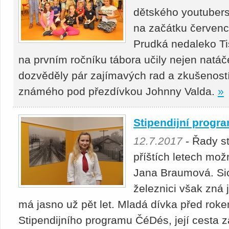
dětského youtubers
na začátku červenc
Prudká nedaleko Ti
na prvním ročníku tábora učily nejen natáče
dozvěděly pár zajímavých rad a zkušenost
známého pod přezdívkou Johnny Valda.
»
Stipendijní progr
12.7.2017
- Řady s
příštích letech mož
Jana Braumová. Sic
železnici však zná 
má jasno už pět let. Mladá dívka před rok
Stipendijního programu ČéDés, její cesta 