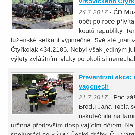
vršovického Čtyřk
24.7.2017
- ČD Muz
opět po roce přivít
koutů republiky. Ten
luženské setkání výjimečné. Své sté „naroz
Čtyřkolák 434.2186. Nebyl však jediným j
výlety zvláštními vlaky po okolí si nenechaly 
Preventivní akce:
vagonech
21.7.2017
- Pod záš
Brodu Jana Tecla s
uskutečnila na tam
určená především dospívajícím dětem. Na 
spolupráci se SŽDC České dráhy, ČD Carg