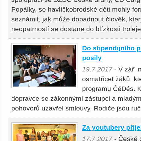
Popálky, se havlíčkobrodské děti mohly for
seznámit, jak může dopadnout člověk, kter
neopatrností se dostane do blízkosti trol
Do stipendijního 
posily
19.7.2017
- V září 
osmatřicet žáků, kte
programu ČéDés. K
dopravce se zákonnými zástupci a mladými
pohovorů uzavřel smlouvy. Rodiče jsou ruč
Za youtubery přije
17.7.2017
- České 