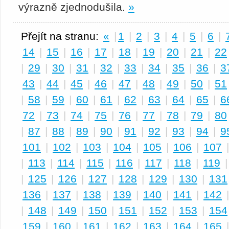
výrazně zjednodušila.
»
Přejít na stranu:
«
|
1
|
2
|
3
|
4
|
5
|
6
|
14
|
15
|
16
|
17
|
18
|
19
|
20
|
21
|
22
|
29
|
30
|
31
|
32
|
33
|
34
|
35
|
36
|
3
43
|
44
|
45
|
46
|
47
|
48
|
49
|
50
|
51
|
58
|
59
|
60
|
61
|
62
|
63
|
64
|
65
|
6
72
|
73
|
74
|
75
|
76
|
77
|
78
|
79
|
80
|
87
|
88
|
89
|
90
|
91
|
92
|
93
|
94
|
9
101
|
102
|
103
|
104
|
105
|
106
|
107
|
113
|
114
|
115
|
116
|
117
|
118
|
119
|
125
|
126
|
127
|
128
|
129
|
130
|
131
136
|
137
|
138
|
139
|
140
|
141
|
142
|
148
|
149
|
150
|
151
|
152
|
153
|
154
159
|
160
|
161
|
162
|
163
|
164
|
165