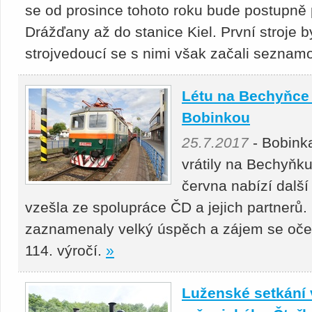
se od prosince tohoto roku bude postupně 
Drážďany až do stanice Kiel. První stroje b
strojvedoucí se s nimi však začali seznamo
Létu na Bechyňce 
Bobinkou
25.7.2017
- Bobinka
vrátily na Bechyňku
června nabízí další 
vzešla ze spolupráce ČD a jejich partnerů. 
zaznamenaly velký úspěch a zájem se očeká
114. výročí.
»
Luženské setkání 