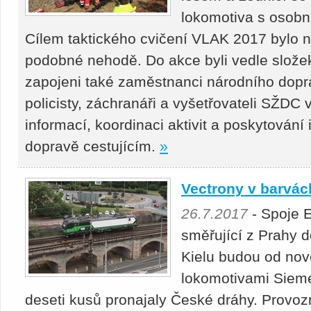
lokomotiva s osobn
Cílem taktického cvičení VLAK 2017 bylo 
podobné nehodě. Do akce byli vedle slože
zapojeni také zaměstnanci národního doprav
policisty, záchranáři a vyšetřovateli SŽDC 
informací, koordinaci aktivit a poskytován
dopravě cestujícím.
»
Vectrony v barvá
26.7.2017
- Spoje 
směřující z Prahy 
Kielu budou od nov
lokomotivami Sieme
deseti kusů pronajaly České dráhy. Provoz