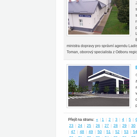
ministra dopravy pro správní agendu Lad
Toman, oborový specialista z Odboru regi
Přejít na stranu:
«
|
1
|
2
|
3
|
4
|
5
|
23
|
24
|
25
|
26
|
27
|
28
|
29
|
30
|
47
|
48
|
49
|
50
|
51
|
52
|
53
|
5