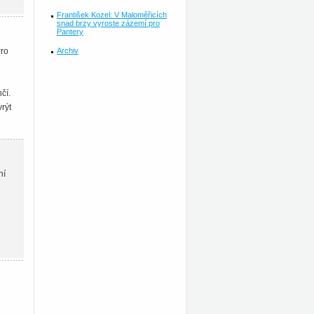
František Kozel: V Maloměřicích
snad brzy vyroste zázemí pro
Pantery
Archiv
Pro
čí.
rýt
ní