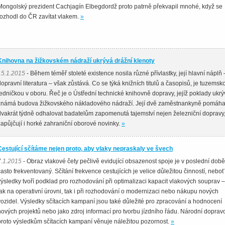
Mongolský prezident Cachjagín Elbegdordž proto patrně překvapil mnohé, když se
rozhodl do ČR zavítat vlakem.
»
Knihovna na žižkovském nádraží ukrývá drážní klenoty
15.1.2015
- Během téměř stoleté existence nosila různé přívlastky, její hlavní náplň 
dopravní literatura – však zůstává. Co se týká knižních titulů a časopisů, je tuzemsk
jedničkou v oboru. Řeč je o Ústřední technické knihovně dopravy, jejíž poklady ukr
známá budova žižkovského nákladového nádraží. Její dvě zaměstnankyně pomáha
dvakrát týdně odhalovat badatelům zapomenutá tajemství nejen železniční dopravy,
zapůjčují i horké zahraniční oborové novinky.
»
Cestující sčítáme nejen proto, aby vlaky nepraskaly ve švech
7.1.2015
- Obraz vlakové čety pečlivě evidující obsazenost spoje je v poslední době
často frekventovaný. Sčítání frekvence cestujících je velice důležitou činností, neboť
výsledky tvoří podklad pro rozhodování při optimalizaci kapacit vlakových souprav –
jak na operativní úrovni, tak i při rozhodování o modernizaci nebo nákupu nových
vozidel. Výsledky sčítacích kampaní jsou také důležité pro zpracování a hodnocení
nových projektů nebo jako zdroj informací pro tvorbu jízdního řádu. Národní doprav
proto výsledkům sčítacích kampaní věnuje náležitou pozornost.
»