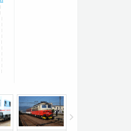
93
|
|
|
|
|
|
|
|
|
|
|
|