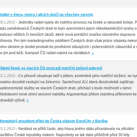
Railjet v éteru, metru i ulicích útočí na všechny smysly
28.1.2015
- Jednotky railjet vyjely do ostrého provozu na české a rakouské koleje. 
řadu zaměstnanců Českých drah to bylo vyvrcholení jejich několikaměsíční snahy o
realizaci větších či menších úkolů, které nová prestižní značka národního dopravce
přinesla. Pro tým marketingového oddělení Českých drah však práce zdaleka nekon
Jeho úkolem je dostat produkt do povědomí stávajících i potenciálních zákazníků a v
se jim pod kůži. Kampaň ČD railjet nabírá na obrátkách.
»
Jídelní lístek ve vlacích ČD prozradí nutriční složení pokrmů
22.1.2015
- Co přesně obsahuje talíř s jídlem, konkrétně jeho nutriční složení, se ny
snadno dozvědí cestující na železnici. Společnost JLV, která dlouhodobě zajišťuje
gastronomické služby ve vlacích Českých drah, přichází s touto možností v rámci
představení nové zimní sezonní nabídky. Argumentuje přitom zejména příklonem ke
zdravější výživě.
»
Mongolský prezident přijel do Česka vlakem EuroCity z Berlína
21.1.2015
- Nestává se příliš často, aby hlava jiného státu přicestovala na oficiální
návštěvu České republiky vlakem. Naposledy se tak stalo přibližně před 30 lety.