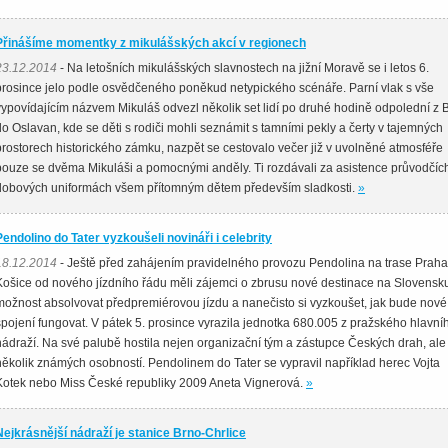
Přinášíme momentky z mikulášských akcí v regionech
23.12.2014
- Na letošních mikulášských slavnostech na jižní Moravě se i letos 6.
prosince jelo podle osvědčeného poněkud netypického scénáře. Parní vlak s vše
vypovídajícím názvem Mikuláš odvezl několik set lidí po druhé hodině odpolední z 
do Oslavan, kde se děti s rodiči mohli seznámit s tamními pekly a čerty v tajemných
prostorech historického zámku, nazpět se cestovalo večer již v uvolněné atmosféře
pouze se dvěma Mikuláši a pomocnými anděly. Ti rozdávali za asistence průvodčíc
dobových uniformách všem přítomným dětem především sladkosti.
»
Pendolino do Tater vyzkoušeli novináři i celebrity
18.12.2014
- Ještě před zahájením pravidelného provozu Pendolina na trase Praha
Košice od nového jízdního řádu měli zájemci o zbrusu nové destinace na Slovensk
možnost absolvovat předpremiérovou jízdu a nanečisto si vyzkoušet, jak bude nové
spojení fungovat. V pátek 5. prosince vyrazila jednotka 680.005 z pražského hlavní
nádraží. Na své palubě hostila nejen organizační tým a zástupce Českých drah, ale 
několik známých osobností. Pendolinem do Tater se vypravil například herec Vojta
Kotek nebo Miss České republiky 2009 Aneta Vignerová.
»
Nejkrásnější nádraží je stanice Brno-Chrlice