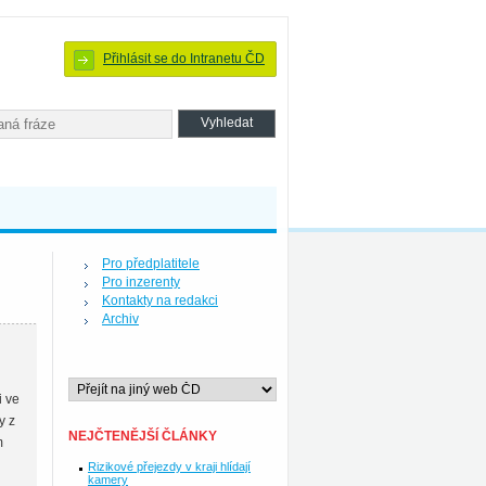
Přihlásit se do Intranetu ČD
Pro předplatitele
Pro inzerenty
Kontakty na redakci
Archiv
i ve
y z
NEJČTENĚJŠÍ ČLÁNKY
m
Rizikové přejezdy v kraji hlídají
kamery