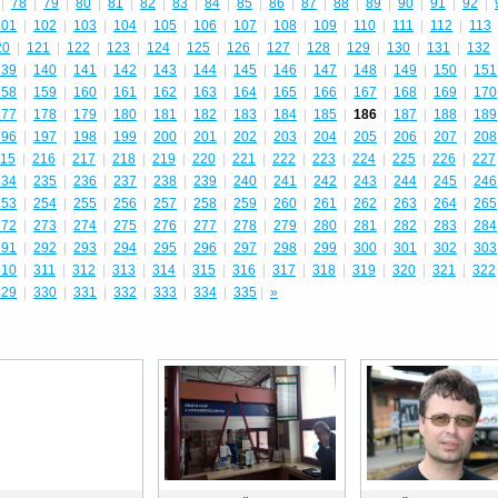
|
78
|
79
|
80
|
81
|
82
|
83
|
84
|
85
|
86
|
87
|
88
|
89
|
90
|
91
|
92
|
101
|
102
|
103
|
104
|
105
|
106
|
107
|
108
|
109
|
110
|
111
|
112
|
113
20
|
121
|
122
|
123
|
124
|
125
|
126
|
127
|
128
|
129
|
130
|
131
|
132
139
|
140
|
141
|
142
|
143
|
144
|
145
|
146
|
147
|
148
|
149
|
150
|
151
158
|
159
|
160
|
161
|
162
|
163
|
164
|
165
|
166
|
167
|
168
|
169
|
170
177
|
178
|
179
|
180
|
181
|
182
|
183
|
184
|
185
|
186
|
187
|
188
|
189
196
|
197
|
198
|
199
|
200
|
201
|
202
|
203
|
204
|
205
|
206
|
207
|
208
15
|
216
|
217
|
218
|
219
|
220
|
221
|
222
|
223
|
224
|
225
|
226
|
227
234
|
235
|
236
|
237
|
238
|
239
|
240
|
241
|
242
|
243
|
244
|
245
|
246
253
|
254
|
255
|
256
|
257
|
258
|
259
|
260
|
261
|
262
|
263
|
264
|
265
272
|
273
|
274
|
275
|
276
|
277
|
278
|
279
|
280
|
281
|
282
|
283
|
284
291
|
292
|
293
|
294
|
295
|
296
|
297
|
298
|
299
|
300
|
301
|
302
|
303
310
|
311
|
312
|
313
|
314
|
315
|
316
|
317
|
318
|
319
|
320
|
321
|
322
329
|
330
|
331
|
332
|
333
|
334
|
335
|
»