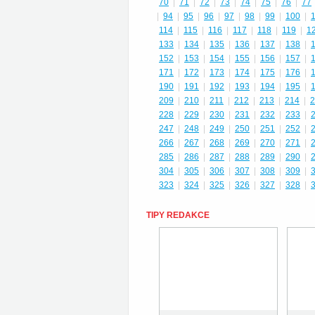
70
|
71
|
72
|
73
|
74
|
75
|
76
|
77
|
94
|
95
|
96
|
97
|
98
|
99
|
100
|
114
|
115
|
116
|
117
|
118
|
119
|
1
133
|
134
|
135
|
136
|
137
|
138
|
152
|
153
|
154
|
155
|
156
|
157
|
171
|
172
|
173
|
174
|
175
|
176
|
190
|
191
|
192
|
193
|
194
|
195
|
209
|
210
|
211
|
212
|
213
|
214
|
2
228
|
229
|
230
|
231
|
232
|
233
|
247
|
248
|
249
|
250
|
251
|
252
|
266
|
267
|
268
|
269
|
270
|
271
|
285
|
286
|
287
|
288
|
289
|
290
|
304
|
305
|
306
|
307
|
308
|
309
|
323
|
324
|
325
|
326
|
327
|
328
|
TIPY REDAKCE