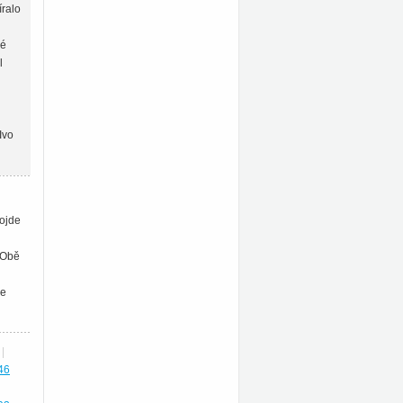
íralo
ké
l
Ivo
rojde
 Obě
se
|
46