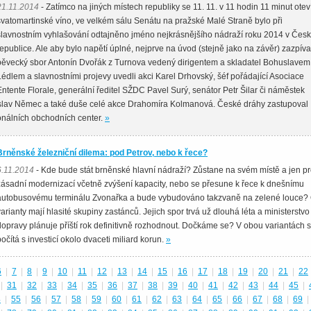
21.11.2014
- Zatímco na jiných místech republiky se 11. 11. v 11 hodin 11 minut otev
svatomartinské víno, ve velkém sálu Senátu na pražské Malé Straně bylo při
slavnostním vyhlašování odtajněno jméno nejkrásnějšího nádraží roku 2014 v Čes
republice. Ale aby bylo napětí úplné, nejprve na úvod (stejně jako na závěr) zazpíva
pěvecký sbor Antonín Dvořák z Turnova vedený dirigentem a skladatel Bohuslavem
Lédlem a slavnostními projevy uvedli akci Karel Drhovský, šéf pořádající Asociace
Entente Florale, generální ředitel SŽDC Pavel Surý, senátor Petr Šilar či náměstek
islav Němec a také duše celé akce Drahomíra Kolmanová. České dráhy zastupoval 
onálních obchodních center.
»
Brněnské železniční dilema: pod Petrov, nebo k řece?
6.11.2014
- Kde bude stát brněnské hlavní nádraží? Zůstane na svém místě a jen p
zásadní modernizací včetně zvýšení kapacity, nebo se přesune k řece k dnešnímu
autobusovému terminálu Zvonařka a bude vybudováno takzvaně na zelené louce?
varianty mají hlasité skupiny zastánců. Jejich spor trvá už dlouhá léta a ministerstvo
dopravy plánuje příští rok definitivně rozhodnout. Dočkáme se? V obou variantách 
počítá s investicí okolo dvaceti miliard korun.
»
6
|
7
|
8
|
9
|
10
|
11
|
12
|
13
|
14
|
15
|
16
|
17
|
18
|
19
|
20
|
21
|
22
|
31
|
32
|
33
|
34
|
35
|
36
|
37
|
38
|
39
|
40
|
41
|
42
|
43
|
44
|
45
|
4
|
55
|
56
|
57
|
58
|
59
|
60
|
61
|
62
|
63
|
64
|
65
|
66
|
67
|
68
|
69
|