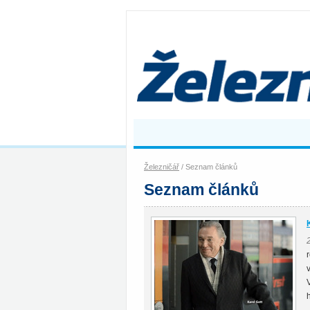
Železničář
/ Seznam článků
Seznam článků