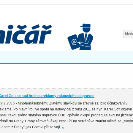
Karel Gott se stal hrdinou reklamy rakouského dopravce
29.1.2015
- Mnohonásobnému Zlatému slavíkovi se zřejmě zalíbilo účinkování v
reklamě. Po hlavní roli ve spotu na ledový čaj z roku 2011 se nyní Karel Gott objevil 
videu rakouského státního dopravce ÖBB. Zpěvák v klipu propaguje akci na jízdenk
Vídně do Prahy. Dráhy zároveň lákají cestující na setkání ve zlatém městě se „zlatý
hlasem z Prahy“, jak Gottovi přezdívají.
»