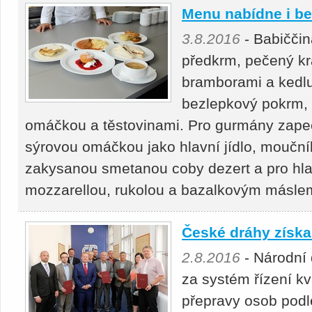
Menu nabídne i b
3.8.2016
- Babičči
předkrm, pečený krá
bramborami a kedl
bezlepkový pokrm, 
omáčkou a těstovinami. Pro gurmány zape
sýrovou omáčkou jako hlavní jídlo, moučn
zakysanou smetanou coby dezert a pro hlad
mozzarellou, rukolou a bazalkovým másle
České dráhy získal
2.8.2016
- Národní 
za systém řízení kv
přepravy osob podl