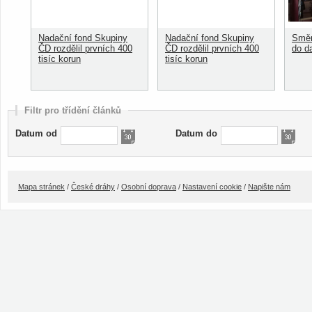
Nadační fond Skupiny
Nadační fond Skupiny
Směn
ČD rozdělil prvních 400
ČD rozdělil prvních 400
do d
tisíc korun
tisíc korun
Filtr pro třídění článků
Datum od
Datum do
Mapa stránek
/
České dráhy
/
Osobní doprava
/
Nastavení cookie
/
Napište nám