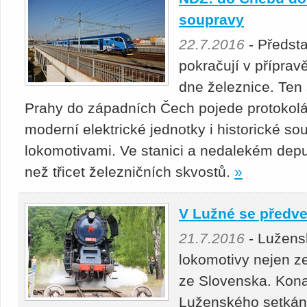
soupravy
22.7.2016
- Předsta
pokračují v přípra
dne železnice. Ten 
Prahy do západních Čech pojede protokolárn
moderní elektrické jednotky i historické s
lokomotivami. Ve stanici a nedalekém dep
než třicet železničních skvostů.
»
V Lužné se předved
21.7.2016
- Lužens
lokomotivy nejen ze
ze Slovenska. Konal
Luženského setkán