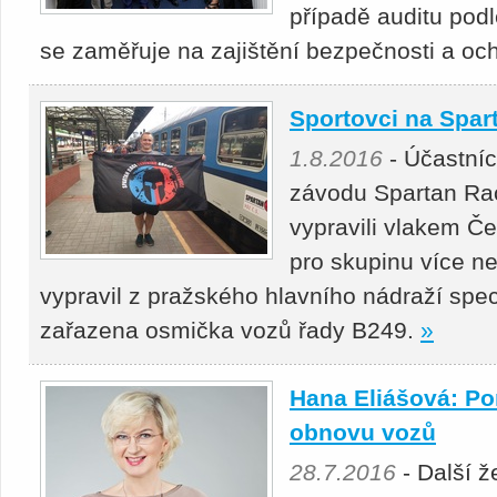
případě auditu po
se zaměřuje na zajištění bezpečnosti a och
Sportovci na Spar
1.8.2016
- Účastní
závodu Spartan Rac
vypravili vlakem Č
pro skupinu více ne
vypravil z pražského hlavního nádraží spec
zařazena osmička vozů řady B249.
»
Hana Eliášová: Po
obnovu vozů
28.7.2016
- Další ž