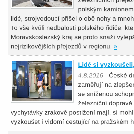
polským kamionem lo
lidé, strojvedoucí přišel o obě nohy a mno
To vše kvůli nedbalosti polského řidiče, kte
Moravskoslezský kraj se proto snaží vylep
nejrizikovějších přejezdů v regionu.
»
Lidé si vyzkoušel
4.8.2016
- České d
zaměřují na zlepše
se sníženou schopn
železniční dopravě
vychytávky zrakově postižení mají, si mohl
vyzkoušet i vidomí cestující na pražském 