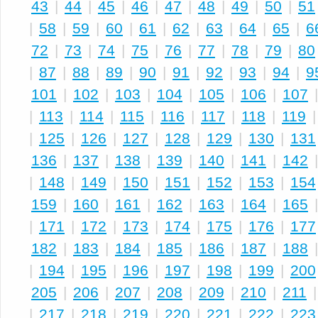
43
|
44
|
45
|
46
|
47
|
48
|
49
|
50
|
51
|
58
|
59
|
60
|
61
|
62
|
63
|
64
|
65
|
6
72
|
73
|
74
|
75
|
76
|
77
|
78
|
79
|
80
|
87
|
88
|
89
|
90
|
91
|
92
|
93
|
94
|
9
101
|
102
|
103
|
104
|
105
|
106
|
107
|
113
|
114
|
115
|
116
|
117
|
118
|
119
|
125
|
126
|
127
|
128
|
129
|
130
|
131
136
|
137
|
138
|
139
|
140
|
141
|
142
|
148
|
149
|
150
|
151
|
152
|
153
|
154
159
|
160
|
161
|
162
|
163
|
164
|
165
|
171
|
172
|
173
|
174
|
175
|
176
|
177
182
|
183
|
184
|
185
|
186
|
187
|
188
|
194
|
195
|
196
|
197
|
198
|
199
|
200
205
|
206
|
207
|
208
|
209
|
210
|
211
|
217
|
218
|
219
|
220
|
221
|
222
|
223