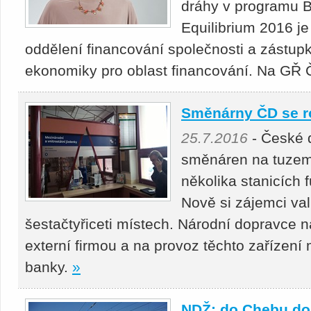
dráhy v programu B
Equilibrium 2016 j
oddělení financování společnosti a zástup
ekonomiky pro oblast financování. Na GŘ Č
Směnárny ČD se ro
25.7.2016
- České d
směnáren na tuzem
několika stanicích 
Nově si zájemci va
šestačtyřiceti místech. Národní dopravce n
externí firmou a na provoz těchto zařízení
banky.
»
NDŽ: do Chebu dora