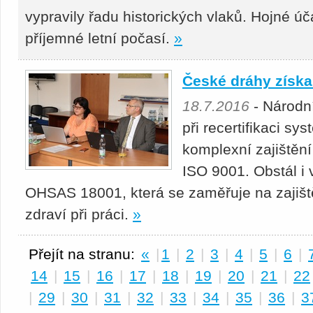
vypravily řadu historických vlaků. Hojné úč
příjemné letní počasí.
»
České dráhy získal
18.7.2016
- Národn
při recertifikaci sy
komplexní zajištěn
ISO 9001. Obstál i 
OHSAS 18001, která se zaměřuje na zajišt
zdraví při práci.
»
Přejít na stranu:
«
|
1
|
2
|
3
|
4
|
5
|
6
|
14
|
15
|
16
|
17
|
18
|
19
|
20
|
21
|
22
|
29
|
30
|
31
|
32
|
33
|
34
|
35
|
36
|
3