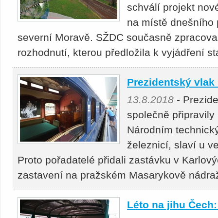
schválí projekt no
na místě dnešního 
severní Moravě. SŽDC současně zpracova
rozhodnutí, kterou předložila k vyjádření 
Prezidentský vlak n
13.8.2018
- Prezide
společně připravily
Národním technic
železnicí, slaví u 
Proto pořadatelé přidali zastávku v Karlový
zastavení na pražském Masarykově nádraží
Léto na jihu Čech: 