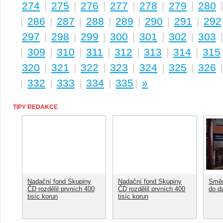
274
|
275
|
276
|
277
|
278
|
279
|
280
|
286
|
287
|
288
|
289
|
290
|
291
|
292
297
|
298
|
299
|
300
|
301
|
302
|
303
|
309
|
310
|
311
|
312
|
313
|
314
|
315
320
|
321
|
322
|
323
|
324
|
325
|
326
|
332
|
333
|
334
|
335
|
»
TIPY REDAKCE
Nadační fond Skupiny
Nadační fond Skupiny
Směn
ČD rozdělil prvních 400
ČD rozdělil prvních 400
do d
tisíc korun
tisíc korun