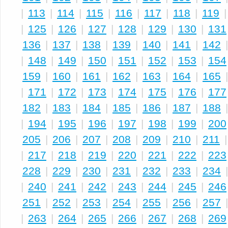
|
113
|
114
|
115
|
116
|
117
|
118
|
119
|
125
|
126
|
127
|
128
|
129
|
130
|
131
136
|
137
|
138
|
139
|
140
|
141
|
142
|
148
|
149
|
150
|
151
|
152
|
153
|
154
159
|
160
|
161
|
162
|
163
|
164
|
165
|
171
|
172
|
173
|
174
|
175
|
176
|
177
182
|
183
|
184
|
185
|
186
|
187
|
188
|
194
|
195
|
196
|
197
|
198
|
199
|
200
205
|
206
|
207
|
208
|
209
|
210
|
211
|
217
|
218
|
219
|
220
|
221
|
222
|
223
228
|
229
|
230
|
231
|
232
|
233
|
234
|
240
|
241
|
242
|
243
|
244
|
245
|
246
251
|
252
|
253
|
254
|
255
|
256
|
257
|
263
|
264
|
265
|
266
|
267
|
268
|
269