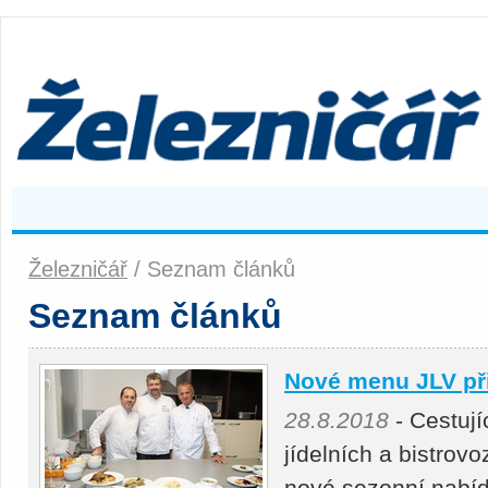
Železničář
/ Seznam článků
Seznam článků
Nové menu JLV př
28.8.2018
- Cestují
jídelních a bistro
nové sezonní nabíd