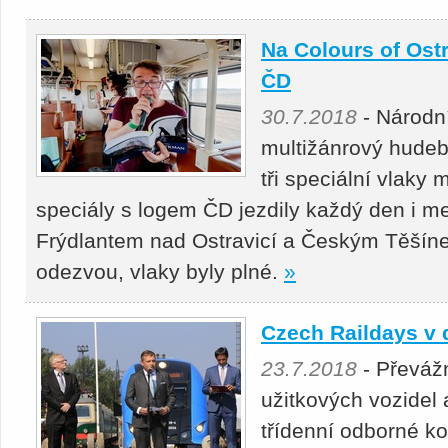
Na Colours of Ostr
ČD
30.7.2018
- Národní
multižánrový hudebn
tři speciální vlaky
speciály s logem ČD jezdily každý den i m
Frýdlantem nad Ostravicí a Českým Těšíne
odezvou, vlaky byly plné.
»
Czech Raildays v 
23.7.2018
- Převáž
užitkových vozidel 
třídenní odborné k