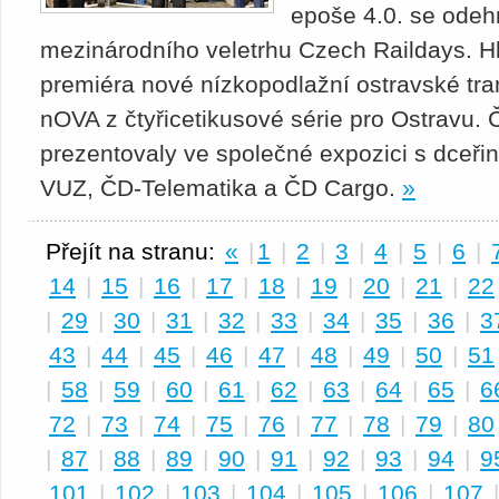
epoše 4.0. se odehr
mezinárodního veletrhu Czech Raildays. H
premiéra nové nízkopodlažní ostravské tr
nOVA z čtyřicetikusové série pro Ostravu. 
prezentovaly ve společné expozici s dceř
VUZ, ČD-Telematika a ČD Cargo.
»
Přejít na stranu:
«
|
1
|
2
|
3
|
4
|
5
|
6
|
14
|
15
|
16
|
17
|
18
|
19
|
20
|
21
|
22
|
29
|
30
|
31
|
32
|
33
|
34
|
35
|
36
|
3
43
|
44
|
45
|
46
|
47
|
48
|
49
|
50
|
51
|
58
|
59
|
60
|
61
|
62
|
63
|
64
|
65
|
6
72
|
73
|
74
|
75
|
76
|
77
|
78
|
79
|
80
|
87
|
88
|
89
|
90
|
91
|
92
|
93
|
94
|
9
101
|
102
|
103
|
104
|
105
|
106
|
107