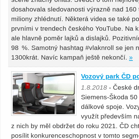
dosahovala sledovanosti výrazně nad 160 ti
miliony zhlédnutí. Některá videa se také po
prvními v trendech českého YouTube. Na 
ale hlavně poměr lajků a dislajků. Pozitivn
98 %. Samotný hashtag #vlaknroll se jen 
1300krát. Navíc kampaň ještě nekončí.
»
Vozový park ČD po
1.8.2018
- České dr
Siemens-Škoda 50 
dálkové spoje. Voz
využít především na
z nich by měl obdržet do roku 2021. ČD c
posílit konkurenceschopnost v tomto segm