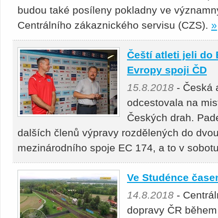
budou také posíleny pokladny ve významný
Centrálního zákaznického servisu (CZS).
»
Čeští atleti jeli d
Evropy spoji ČD
15.8.2018
- Česká a
odcestovala na mist
Českých drah. Pade
dalších členů výpravy rozdělených do dvou
mezinárodního spoje EC 174, a to v sobotu 
Ve Studénce čas
14.8.2018
- Centrál
dopravy ČR během 