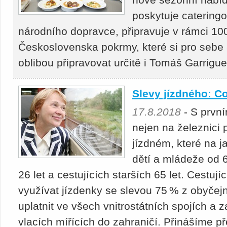
poskytuje cateringo
národního dopravce, připravuje v rámci 100
Československa pokrmy, které si pro sebe 
oblibou připravovat určitě i Tomáš Garrig
Slevy jízdného: Co
17.8.2018
- S prvn
nejen na železnici 
jízdném, které na ja
dětí a mládeže od 6
26 let a cestujících starších 65 let. Cestuj
využívat jízdenky se slevou 75 % z obyče
uplatnit ve všech vnitrostátních spojích a 
vlacích mířících do zahraničí. Přinášíme př