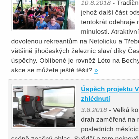
10.8.2018
- Tradičn
jehož další část od
tentokrát odehraje n
minulosti. Atraktivn
dovolenou rekreantům na Netolicku a Třeb
většině jihočeských železnic slaví díky 
úspěchy. Oblíbené je rovněž Léto na Bech
akce se můžete ještě těšit?
»
Úspěch projektu Vl
zhlédnutí
3.8.2018
- Velká k
drah zaměřená na m
posledních měsícíc
scéně značný ohlas. Svědčí o tom nejnovějš