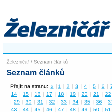
Železničář
/ Seznam článků
Seznam článků
Přejít na stranu:
«
|
1
|
2
|
3
|
4
|
5
|
6
|
14
|
15
|
16
|
17
|
18
|
19
|
20
|
21
|
22
|
29
|
30
|
31
|
32
|
33
|
34
|
35
|
36
|
3
43
|
44
|
45
|
46
|
47
|
48
|
49
|
50
|
51