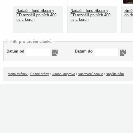
Nadační fond Skupiny
Nadační fond Skupiny
Směn
ČD rozdělil prvních 400
ČD rozdělil prvních 400
do d
tisíc korun
tisíc korun
Filtr pro třídění článků
Datum od
Datum do
Mapa stránek
/
České dráhy
/
Osobní doprava
/
Nastavení cookie
/
Napište nám