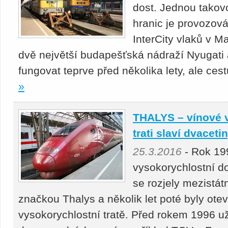
dost. Jednou takov
hranic je provozov
InterCity vlaků v M
dvě největší budapešťská nádraží Nyugati a
fungovat teprve před několika lety, ale cestuj
»
THALYS – vínové v
trati slaví dvaceti
25.3.2016
- Rok 19
vysokorychlostní do
se rozjely mezistát
značkou Thalys a několik let poté byly otev
vysokorychlostní tratě. Před rokem 1996 už