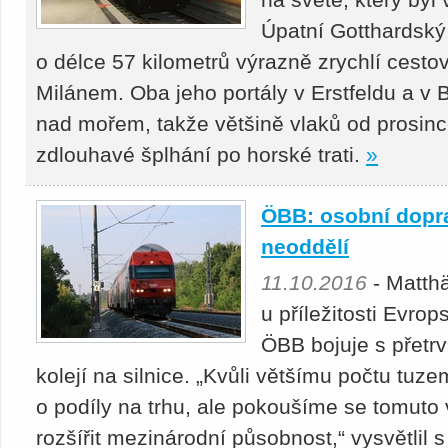
Úpatní Gotthardský 
o délce 57 kilometrů výrazně zrychlí cest
Milánem. Oba jeho portály v Erstfeldu a v B
nad mořem, takže většině vlaků od prosin
zdlouhavé šplhání po horské trati.
»
ÖBB: osobní dopra
neoddělí
11.10.2016
- Matthä
u příležitosti Evrop
ÖBB bojuje s přetr
kolejí na silnice. „Kvůli většímu počtu tu
o podíly na trhu, ale pokoušíme se tomuto vý
rozšířit mezinárodní působnost,“ vysvětlil s