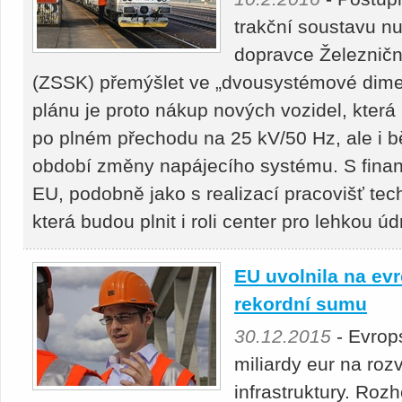
trakční soustavu n
dopravce Železničn
(ZSSK) přemýšlet ve „dvousystémové dimen
plánu je proto nákup nových vozidel, kter
po plném přechodu na 25 kV/50 Hz, ale i
období změny napájecího systému. S fina
EU, podobně jako s realizací pracovišť tec
která budou plnit i roli center pro lehkou 
EU uvolnila na ev
rekordní sumu
30.12.2015
- Evrops
miliardy eur na roz
infrastruktury. Roz