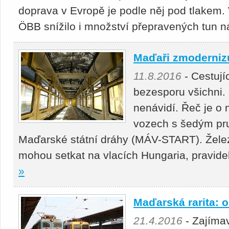
doprava v Evropě je podle něj pod tlakem. 
ÖBB snížilo i množství přepravených tun n
Maďaři zmodernizu
11.8.2016
- Cestují
bezesporu všichni. Ně
nenávidí. Řeč je o
vozech s šedým pru
Maďarské státní dráhy (MÁV-START). Železni
mohou setkat na vlacích Hungaria, pravidel
»
Maďarská rarita: o
21.4.2016
- Zajímav