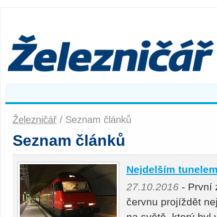
Železničář
/ Seznam článků
Seznam článků
Nejdelším tunelem
27.10.2016
- První 
červnu projíždět n
na světě, který by