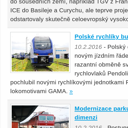
do sousedních zemí, například TGV z Fra
ICE do Basileje a Curychu, ale teprve proj
odstartovaly skutečně celoevropský vysok
Polské rychlíky b
10.2.2016
- Polský 
novým jízdním řáde
razantní obměně s
rychlovlaků Pendoli
pochlubil novými rychlíkovými jednotkam
lokomotivami GAMA.
»
Modernizace park
dimenzi
10.2.2016
- Postup