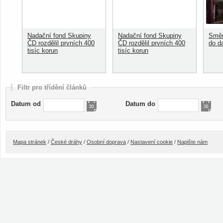
Nadační fond Skupiny
Nadační fond Skupiny
Směn
ČD rozdělil prvních 400
ČD rozdělil prvních 400
do d
tisíc korun
tisíc korun
Filtr pro třídění článků
Datum od
Datum do
Mapa stránek
/
České dráhy
/
Osobní doprava
/
Nastavení cookie
/
Napište nám