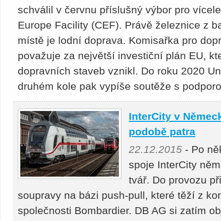
schválil v červnu příslušný výbor pro více
Europe Facility (CEF). Právě železnice z b
místě je lodní doprava. Komisařka pro dopr
považuje za největší investiční plán EU, kt
dopravních staveb vznikl. Do roku 2020 Un
druhém kole pak vypíše soutěže s podporou
InterCity v Německ
podobě patra
22.12.2015
- Po něk
spoje InterCity ně
tvář. Do provozu př
soupravy na bázi push-pull, které těží z k
společnosti Bombardier. DB AG si zatím ob