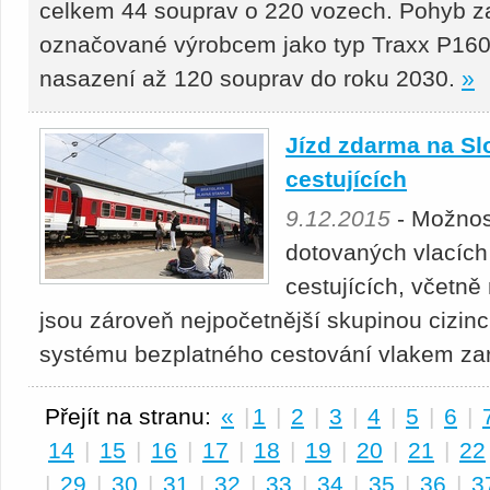
celkem 44 souprav o 220 vozech. Pohyb zaj
označované výrobcem jako typ Traxx P160
nasazení až 120 souprav do roku 2030.
»
Jízd zdarma na Sl
cestujících
9.12.2015
- Možnos
dotovaných vlacích
cestujících, včetn
jsou zároveň nejpočetnější skupinou cizinc
systému bezplatného cestování vlakem zar
Přejít na stranu:
«
|
1
|
2
|
3
|
4
|
5
|
6
|
14
|
15
|
16
|
17
|
18
|
19
|
20
|
21
|
22
|
29
|
30
|
31
|
32
|
33
|
34
|
35
|
36
|
3