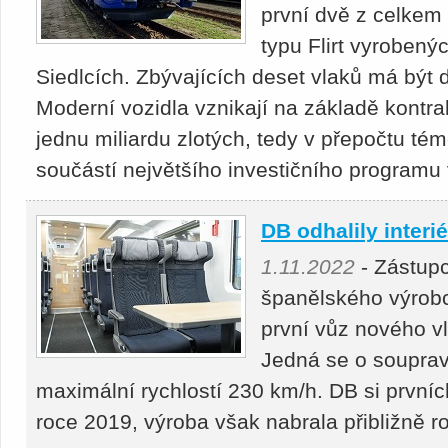
první dvě z celkem 
typu Flirt vyrobený
Siedlcích. Zbývajících deset vlaků má být
Moderní vozidla vznikají na základě kontra
jednu miliardu zlotých, tedy v přepočtu tém
součástí největšího investičního programu v
DB odhalily interi
1.11.2022
- Zástup
španělského výrobce
první vůz nového v
Jedná se o souprav
maximální rychlostí 230 km/h. DB si prvníc
roce 2019, výroba však nabrala přibližně 