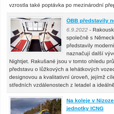
vzrostla také poptávka po mezinárodní pře
ÖBB představily n
6.9.2022
- Rakousk
společně s Německ
představily modern
naznačují další vý
Nightjet. Rakušané jsou v tomto ohledu pr
představu o lůžkových a lehátkových voze
designovou a kvalitativní úroveň, jejímž cí
středních vzdálenostech z letadel a ideálně
Na koleje v Nizoz
jednotky ICNG