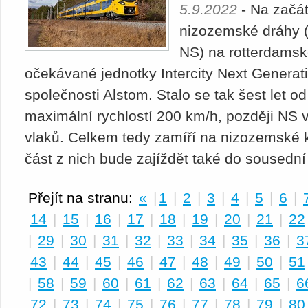
5.9.2022
- Na začát
nizozemské dráhy 
NS) na rotterdams
očekávané jednotky Intercity Next Generat
společnosti Alstom. Stalo se tak šest let 
maximální rychlostí 200 km/h, později NS v
vlaků. Celkem tedy zamíří na nizozemské k
část z nich bude zajíždět také do sousední
Přejít na stranu:
«
|
1
|
2
|
3
|
4
|
5
|
6
|
14
|
15
|
16
|
17
|
18
|
19
|
20
|
21
|
22
|
29
|
30
|
31
|
32
|
33
|
34
|
35
|
36
|
3
43
|
44
|
45
|
46
|
47
|
48
|
49
|
50
|
51
|
58
|
59
|
60
|
61
|
62
|
63
|
64
|
65
|
6
72
|
73
|
74
|
75
|
76
|
77
|
78
|
79
|
80