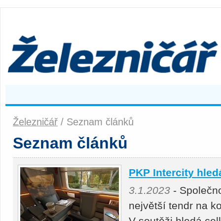
Železničář
/ Seznam článků
Seznam článků
PKP Intercity hle
3.1.2023
- Společno
největší tendr na ko
V soutěži hledá ce