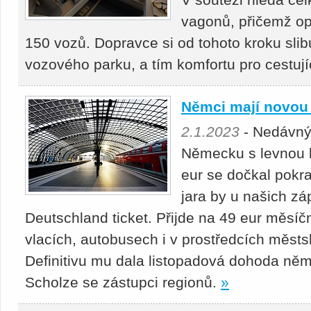
vagonů, přičemž o
150 vozů. Dopravce si od tohoto kroku slibu
vozového parku, a tím komfortu pro cestují
Němci mají novou 
2.1.2023
- Nedávný
Německu s levnou l
eur se dočkal pokr
jara by u našich z
Deutschland ticket. Přijde na 49 eur měsíčn
vlacích, autobusech i v prostředcích měst
Definitivu mu dala listopadová dohoda ně
Scholze se zástupci regionů.
»