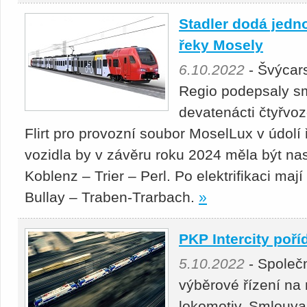
Stadler dodá jednot
řeky Mosely
6.10.2022
- Švýcar
Regio podepsaly s
devatenácti čtyřvoz
Flirt pro provozní soubor MoselLux v údol
vozidla by v závěru roku 2024 měla být n
Koblenz – Trier – Perl. Po elektrifikaci mají
Bullay – Traben-Trarbach.
»
PKP Intercity poří
5.10.2022
- Společn
výběrové řízení na
lokomotiv. Smlouva