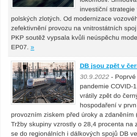
investiční strategie
polských zlotých. Od modernizace vozového
zefektivnění provozu na vnitrostátních spo
PKP soutěž vypsala kvůli neúspěchu moder
EP07.
»
DB jsou zpět v če
30.9.2022
- Poprvé
pandemie COVID-19
vrátily zpět do čer
hospodaření v prvn
provozním ziskem před úroky a zdaněním (E
Tržby skupiny vzrostly o 28,4 procenta na 
se do regionálních i dálkových spojů DB ve 