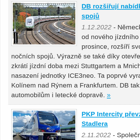
DB rozšiřují nabí
spojů
1.12.2022
- Německ
od nového jízdního 
prosince, rozšíří s
nočních spojů. Výrazně se také díky otevře
zkrátí jízdní doba mezi Stuttgartem a Mni
nasazení jednotky ICE3neo. Ta poprvé vyr
Kolínem nad Rýnem a Frankfurtem. DB tak 
automobilům i letecké dopravě.
»
PKP Intercity přev
Stadlera
2.11.2022
- Společn