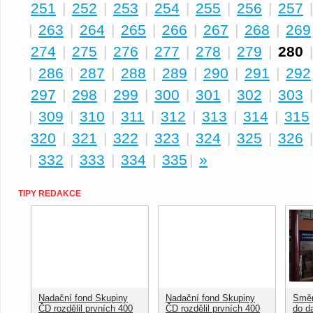
251
|
252
|
253
|
254
|
255
|
256
|
257
|
263
|
264
|
265
|
266
|
267
|
268
|
269
274
|
275
|
276
|
277
|
278
|
279
|
280
|
286
|
287
|
288
|
289
|
290
|
291
|
292
297
|
298
|
299
|
300
|
301
|
302
|
303
|
309
|
310
|
311
|
312
|
313
|
314
|
315
320
|
321
|
322
|
323
|
324
|
325
|
326
|
332
|
333
|
334
|
335
|
»
TIPY REDAKCE
Nadační fond Skupiny
Nadační fond Skupiny
Směn
ČD rozdělil prvních 400
ČD rozdělil prvních 400
do d