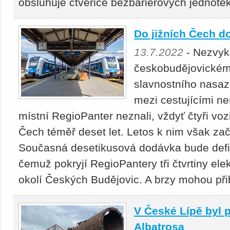
obsluhuje čtveřice bezbariérových jednote
Do jižních Čech do
13.7.2022
- Nezvyk
českobudějovickém 
slavnostního nasaz
mezi cestujícími n
místní RegioPanter neznali, vždyť čtyři voz
Čech téměř deset let. Letos k nim však zača
Současná desetikusová dodávka bude defini
čemuž pokryjí RegioPantery tři čtvrtiny ele
okolí Českých Budějovic. A brzy mohou přibý
V České Lípě byl 
Albatrosa