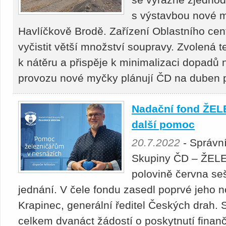
s výstavbou nové m
Havlíčkově Brodě. Zařízení Oblastního ce
vyčistit větší množství soupravy. Zvolená 
k nátěru a přispěje k minimalizaci dopadů n
provozu nové myčky plánují ČD na duben př
Nadační fond ŽEL
další pomoc
20.7.2022
- Správn
Skupiny ČD – ŽEL
polovině června se
jednání. V čele fondu zasedl poprvé jeho 
Krapinec, generální ředitel Českých drah.
celkem dvanáct žádostí o poskytnutí finan