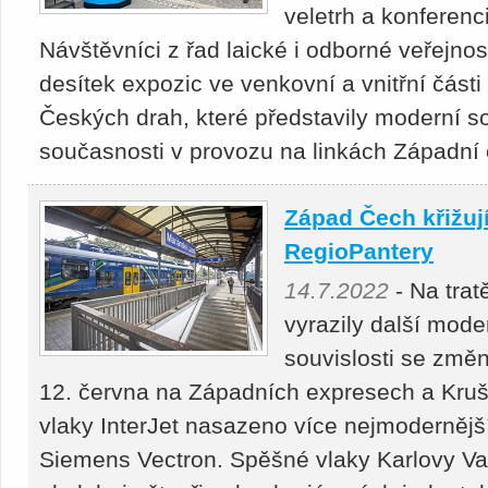
veletrh a konferenc
Návštěvníci z řad laické i odborné veřejnos
desítek expozic ve venkovní a vnitřní části
Českých drah, které představily moderní so
současnosti v provozu na linkách Západní
Západ Čech křižují
RegioPantery
14.7.2022
- Na tra
vyrazily další mode
souvislosti se změn
12. června na Západních expresech a Kruš
vlaky InterJet nasazeno více nejmodernější
Siemens Vec­tron. Spěšné vlaky Karlovy V