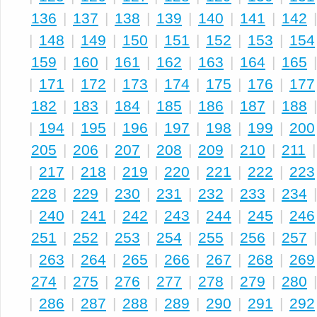
136
|
137
|
138
|
139
|
140
|
141
|
142
|
148
|
149
|
150
|
151
|
152
|
153
|
154
159
|
160
|
161
|
162
|
163
|
164
|
165
|
171
|
172
|
173
|
174
|
175
|
176
|
177
182
|
183
|
184
|
185
|
186
|
187
|
188
|
194
|
195
|
196
|
197
|
198
|
199
|
200
205
|
206
|
207
|
208
|
209
|
210
|
211
|
217
|
218
|
219
|
220
|
221
|
222
|
223
228
|
229
|
230
|
231
|
232
|
233
|
234
|
240
|
241
|
242
|
243
|
244
|
245
|
246
251
|
252
|
253
|
254
|
255
|
256
|
257
|
263
|
264
|
265
|
266
|
267
|
268
|
269
274
|
275
|
276
|
277
|
278
|
279
|
280
|
286
|
287
|
288
|
289
|
290
|
291
|
292