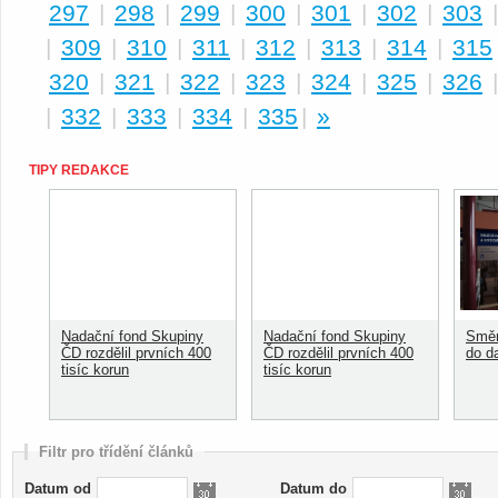
297
|
298
|
299
|
300
|
301
|
302
|
303
|
309
|
310
|
311
|
312
|
313
|
314
|
315
320
|
321
|
322
|
323
|
324
|
325
|
326
|
332
|
333
|
334
|
335
|
»
TIPY REDAKCE
Nadační fond Skupiny
Nadační fond Skupiny
Směn
ČD rozdělil prvních 400
ČD rozdělil prvních 400
do d
tisíc korun
tisíc korun
Filtr pro třídění článků
Datum od
Datum do