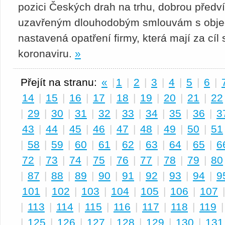
pozici Českých drah na trhu, dobrou předví
uzavřeným dlouhodobým smlouvám s objedn
nastavená opatření firmy, která mají za cí
koronaviru.
»
Přejít na stranu:
«
|
1
|
2
|
3
|
4
|
5
|
6
|
14
|
15
|
16
|
17
|
18
|
19
|
20
|
21
|
22
|
29
|
30
|
31
|
32
|
33
|
34
|
35
|
36
|
3
43
|
44
|
45
|
46
|
47
|
48
|
49
|
50
|
51
|
58
|
59
|
60
|
61
|
62
|
63
|
64
|
65
|
6
72
|
73
|
74
|
75
|
76
|
77
|
78
|
79
|
80
|
87
|
88
|
89
|
90
|
91
|
92
|
93
|
94
|
9
101
|
102
|
103
|
104
|
105
|
106
|
107
|
113
|
114
|
115
|
116
|
117
|
118
|
119
|
125
|
126
|
127
|
128
|
129
|
130
|
131