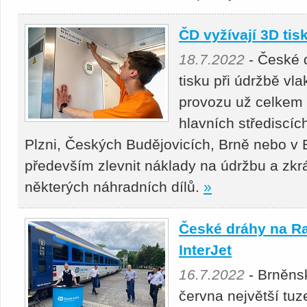
ČD vyžívají 3D tis
18.7.2022
- České d
tisku při údržbě vl
provozu už celkem 
hlavních střediscíc
Plzni, Českých Budějovicích, Brně nebo v 
především zlevnit náklady na údržbu a zkrá
některých náhradních dílů.
»
České dráhy na Ra
InterJet
16.7.2022
- Brněnsk
června největší tu