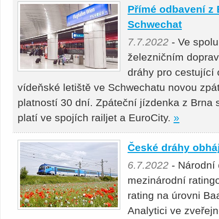
Přímé odbavení z 
Schwechat
7.7.2022
- Ve spolu
železničním dopra
dráhy pro cestující o
vídeňské letiště ve Schwechatu novou zpá
platností 30 dní. Zpáteční jízdenka z Brna s
platí ve spojích railjet a EuroCity.
»
České dráhy obháj
6.7.2022
- Národní
mezinárodní rating
rating na úrovni Ba
Analytici ve zveřej