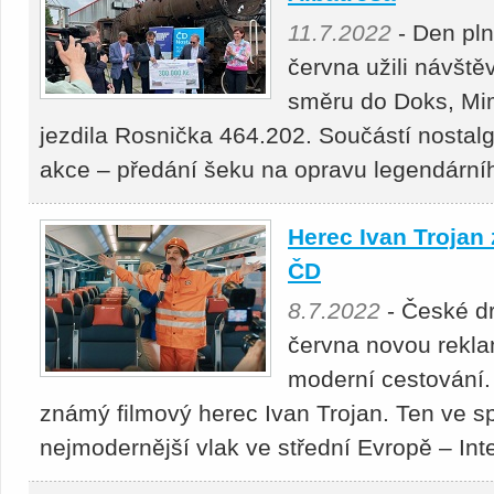
11.7.2022
- Den pln
června užili návště
směru do Doks, Mi
jezdila Rosnička 464.202. Součástí nostalg
akce – předání šeku na opravu legendární
Herec Ivan Trojan 
ČD
8.7.2022
- České dr
června novou rekl
moderní cestování. V
známý filmový herec Ivan Trojan. Ten ve s
nejmodernější vlak ve střední Evropě – Int