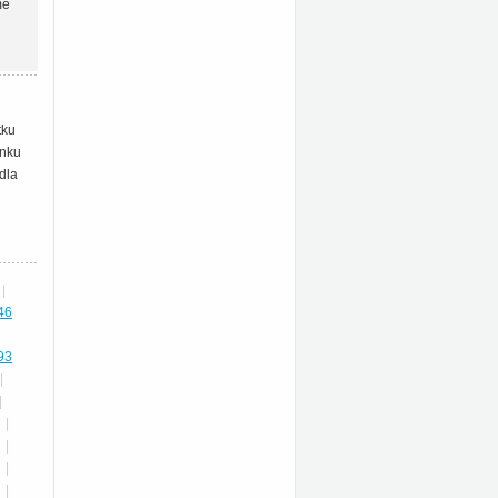
mě
tku
enku
dla
|
46
93
|
|
|
|
|
|