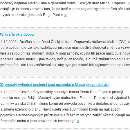
jihočeský hejtman Martin Kuba a generální ředitel Českých drah Michal Krapinec. P
cestující je to dobrá zpráva v tom, že na tratě v tomto regionu vyjede dalších pět zce
nových moderních jednotek RegioPanter.
»
DVI drží krok s dobou
26.12.2023
- Dceřiná společnost Českých drah, Dopravní vzdělávací institut (DVI), s
dobře uvědomuje, že jako vzdělávací instituce musí pečlivě sledovat změny a výzvy
které s sebou přináší moderní doba. V současnosti, kdy na trh práce nastupuje nov
generace, kterou motivují jiné faktory než jejich rodiče, je nutné změnit pohled neje
systém práce, ale i na vzdělávání tak, aby bylo pro mladé lidi zajímavé a perspektiv
ČD prodaly výhodně poslední část pozemků u Masarykova nádraží
21.12.2023
- České dráhy dosáhly dohody s firmou Penta Real Estate o prodeji
pozemků mezi pražským Masarykovým nádražím a Florencí. Dopravce si vyjednal l
podmínky a získá 243,8 milionu korun při převodu pozemků a dodatečný bonus závi
na změně územního plánu. Navíc ušetří přes 100 milionů korun na nákladech
spojených s archeologickým průzkumem a řešením starých zátěží, včetně výdajů na
přemostění metra a jeho podzemních technologií.
»