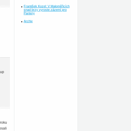
František Kozel: V Maloměřicích
snad brzy vyroste zázemí pro
Pantery
Archiv
oup
 roku
psali