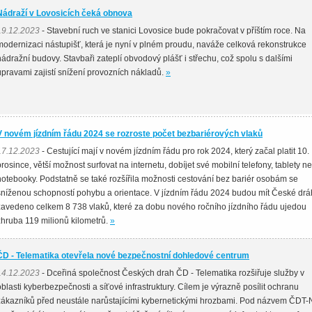
Nádraží v Lovosicích čeká obnova
19.12.2023
- Stavební ruch ve stanici Lovosice bude pokračovat v příštím roce. Na
modernizaci nástupišť, která je nyní v plném proudu, naváže celková rekonstrukce
nádražní budovy. Stavbaři zateplí obvodový plášť i střechu, což spolu s dalšími
úpravami zajistí snížení provozních nákladů.
»
V novém jízdním řádu 2024 se rozroste počet bezbariérových vlaků
17.12.2023
- Cestující mají v novém jízdním řádu pro rok 2024, který začal platit 10.
prosince, větší možnost surfovat na internetu, dobíjet své mobilní telefony, tablety n
notebooky. Podstatně se také rozšířila možnosti cestování bez bariér osobám se
sníženou schopností pohybu a orientace. V jízdním řádu 2024 budou mít České drá
zavedeno celkem 8 738 vlaků, které za dobu nového ročního jízdního řádu ujedou
zhruba 119 milionů kilometrů.
»
ČD - Telematika otevřela nové bezpečnostní dohledové centrum
14.12.2023
- Dceřiná společnost Českých drah ČD - Telematika rozšiřuje služby v
oblasti kyberbezpečnosti a síťové infrastruktury. Cílem je výrazně posílit ochranu
zákazníků před neustále narůstajícími kybernetickými hrozbami. Pod názvem ČDT