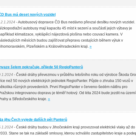
ČD Bus má deset nových vozidel
12.1.2024
- Autobusový dopravce ČD Bus nedávno převzal desítku nových vozidel.
Nízkopodlažní autobusy mají kapacitu 45 míst k sezení a součástí jejich výbavy je
například klimatizace, vyklápěcí nájezdová plošina nebo couvací kamera. V
následujících měsících budou zajišťovat přepravu cestujících během výluk v
Jihomoravském, Plzeňském a Královéhradeckém kraji.
»
Invaze šelem pokračuje, přijede 50 RegioPanterů
9.1.2024
- České dráhy převezmou v průběhu letošního roku od výrobce Škoda Gr
více než 50 nových elektrických jednotek RegioPanter. Půjde o zhruba 150 vozů v
několika různých provedeních. První RegioPanter v červeno-šedém nátěru pro
Pražskou integrovanou dopravu je téměř hotový. Od léta 2024 bude jezdit na území
Prahy a Středočeského kraje.
»
Na jihu Čech vyjede dalších pět Panterů
5.1.2024
- České dráhy budou v Jihočeském kraji provozovat elektrické vlaky až do
2033. Stane se tak na základě smlouvy, kterou schválilo zastupitelstvo kraje a pode