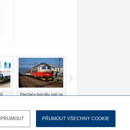
|
|
|
|
|
|
ří
Plecháče brázdily trati na
ů
Slovensku 10 let
PŘIJMOUT
PŘIJMOUT VŠECHNY COOKIE