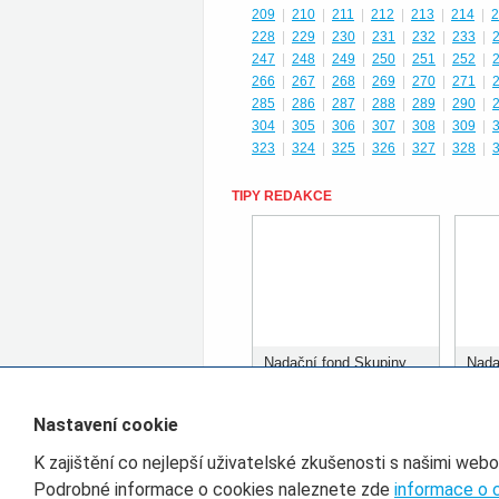
209
|
210
|
211
|
212
|
213
|
214
|
2
228
|
229
|
230
|
231
|
232
|
233
|
247
|
248
|
249
|
250
|
251
|
252
|
266
|
267
|
268
|
269
|
270
|
271
|
285
|
286
|
287
|
288
|
289
|
290
|
304
|
305
|
306
|
307
|
308
|
309
|
323
|
324
|
325
|
326
|
327
|
328
|
TIPY REDAKCE
Nadační fond Skupiny
Nada
ČD rozdělil prvních 400
ČD r
tisíc korun
tisíc
Nastavení cookie
K zajištění co nejlepší uživatelské zkušenosti s našimi web
Filtr pro třídění článků
Podrobné informace o cookies naleznete zde
informace o 