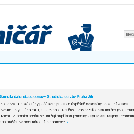
Skončila další etapa obnovy Střediska údržby Praha Jih
15.1.2024
- České dráhy počátkem prosince úspěšně dokončily poslední velkou
investici uplynulého roku, a to rekonstrukci části prostor Střediska údržby (SÚ) Prah
v Michli. V tamním areálu se udržují například jednotky CityElefant, railjety, Pendoli
řada dalších vozidel národního dopravce.
»