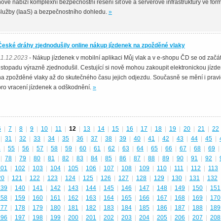
nově nabízí komplexní bezpečnostní řešení síťové a serverové infrastruktury ve for
služby (IaaS) a bezpečnostního dohledu.
»
České dráhy zjednodušily online nákup jízdenek na zpožděné vlaky
11.12.2023
- Nákup jízdenek v mobilní aplikaci Můj vlak a v e-shopu ČD se od začá
listopadu výrazně zjednodušil. Cestující si nově mohou zakoupit elektronickou jízd
na zpožděné vlaky až do skutečného času jejich odjezdu. Současně se mění i pravi
pro vracení jízdenek a odškodnění.
»
6
|
7
|
8
|
9
|
10
|
11
|
12
|
13
|
14
|
15
|
16
|
17
|
18
|
19
|
20
|
21
|
22
|
31
|
32
|
33
|
34
|
35
|
36
|
37
|
38
|
39
|
40
|
41
|
42
|
43
|
44
|
45
|
4
|
55
|
56
|
57
|
58
|
59
|
60
|
61
|
62
|
63
|
64
|
65
|
66
|
67
|
68
|
69
|
|
78
|
79
|
80
|
81
|
82
|
83
|
84
|
85
|
86
|
87
|
88
|
89
|
90
|
91
|
92
|
101
|
102
|
103
|
104
|
105
|
106
|
107
|
108
|
109
|
110
|
111
|
112
|
113
20
|
121
|
122
|
123
|
124
|
125
|
126
|
127
|
128
|
129
|
130
|
131
|
132
139
|
140
|
141
|
142
|
143
|
144
|
145
|
146
|
147
|
148
|
149
|
150
|
151
158
|
159
|
160
|
161
|
162
|
163
|
164
|
165
|
166
|
167
|
168
|
169
|
170
177
|
178
|
179
|
180
|
181
|
182
|
183
|
184
|
185
|
186
|
187
|
188
|
189
196
|
197
|
198
|
199
|
200
|
201
|
202
|
203
|
204
|
205
|
206
|
207
|
208