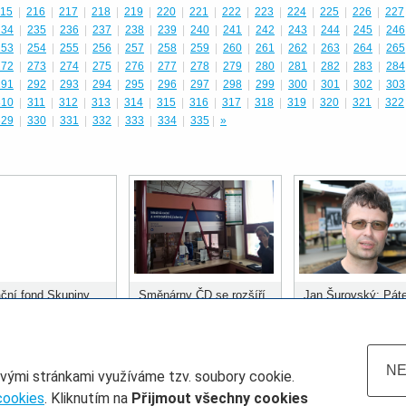
15
|
216
|
217
|
218
|
219
|
220
|
221
|
222
|
223
|
224
|
225
|
226
|
227
234
|
235
|
236
|
237
|
238
|
239
|
240
|
241
|
242
|
243
|
244
|
245
|
246
253
|
254
|
255
|
256
|
257
|
258
|
259
|
260
|
261
|
262
|
263
|
264
|
265
272
|
273
|
274
|
275
|
276
|
277
|
278
|
279
|
280
|
281
|
282
|
283
|
284
291
|
292
|
293
|
294
|
295
|
296
|
297
|
298
|
299
|
300
|
301
|
302
|
303
310
|
311
|
312
|
313
|
314
|
315
|
316
|
317
|
318
|
319
|
320
|
321
|
322
329
|
330
|
331
|
332
|
333
|
334
|
335
|
»
ční fond Skupiny
Směnárny ČD se rozšíří
Jan Šurovský: Páte
ozdělil prvních 400
do dalších stanic
městských systém
 korun
musí být kolejová
doprava
NE
ovými stránkami využíváme tzv. soubory cookie.
cookies
. Kliknutím na
Přijmout všechny cookies