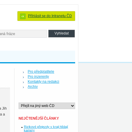
Přihlásit se do Intranetu ČD
Pro předplatitele
Pro inzerenty
Kontakty na redakci
Archiv
a Jih
na a
NEJČTENĚJŠÍ ČLÁNKY
Rizikové přejezdy v kraji hlídají
kamery