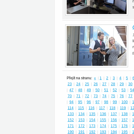
Přejít na stranu:
«
|
1
|
2
|
3
|
4
|
5
|
23
|
24
|
25
|
26
|
27
|
28
|
29
|
30
|
47
|
48
|
49
|
50
|
51
|
52
|
53
|
5
70
|
71
|
72
|
73
|
74
|
75
|
76
|
77
|
94
|
95
|
96
|
97
|
98
|
99
|
100
|
114
|
115
|
116
|
117
|
118
|
119
|
1
133
|
134
|
135
|
136
|
137
|
138
|
152
|
153
|
154
|
155
|
156
|
157
|
171
|
172
|
173
|
174
|
175
|
176
|
190
|
191
|
192
|
193
|
194
|
195
|