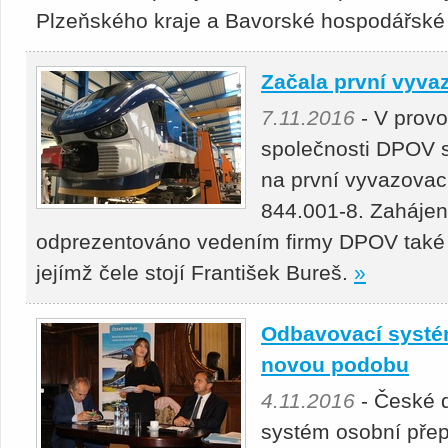
Plzeňského kraje a Bavorské hospodářské
Začala první vyva
7.11.2016
- V provo
společnosti DPOV s
na první vyvazovac
844.001-8. Zahájení
odprezentováno vedením firmy DPOV také
jejímž čele stojí František Bureš.
»
Odbavovací systé
novou podobu
4.11.2016
- České d
systém osobní přep