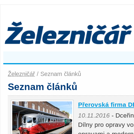
Železničář
/ Seznam článků
Seznam článků
Přerovská firma D
10.11.2016
- Dceři
Dílny pro opravy v
opravami a modern