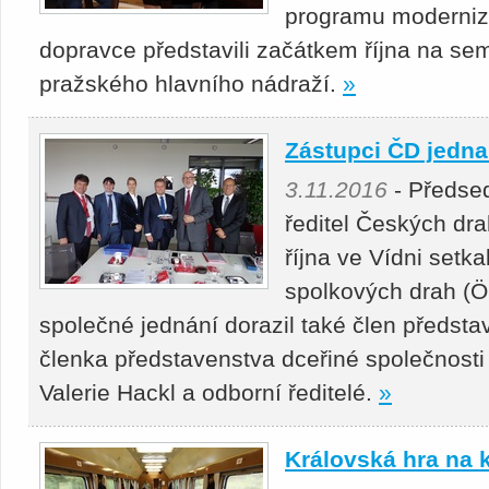
programu moderniz
dopravce představili začátkem října na se
pražského hlavního nádraží.
»
Zástupci ČD jedna
3.11.2016
- Předsed
ředitel Českých dra
října ve Vídni set
spolkových drah (
společné jednání dorazil také člen předs
členka představenstva dceřiné společnost
Valerie Hackl a odborní ředitelé.
»
Královská hra na k