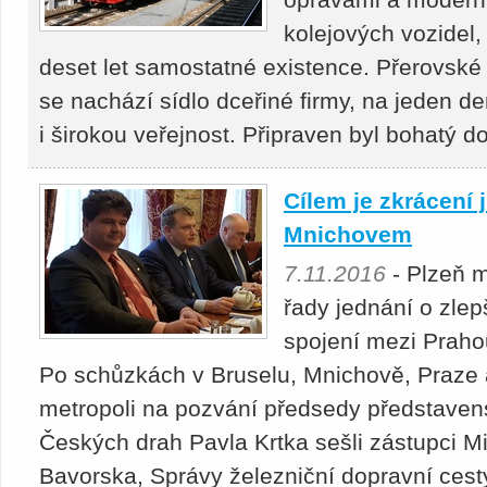
kolejových vozidel,
deset let samostatné existence. Přerovské 
se nachází sídlo dceřiné firmy, na jeden d
i širokou veřejnost. Připraven byl bohatý 
Cílem je zkrácení 
Mnichovem
7.11.2016
- Plzeň m
řady jednání o zlep
spojení mezi Prah
Po schůzkách v Bruselu, Mnichově, Praze 
metropoli na pozvání předsedy představens
Českých drah Pavla Krtka sešli zástupci M
Bavorska, Správy železniční dopravní ces