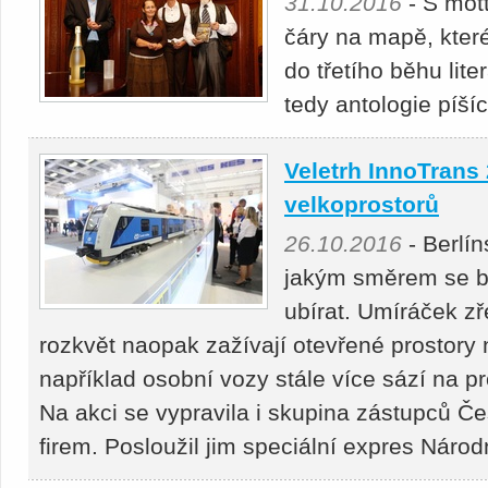
31.10.2016
- S mot
čáry na mapě, které 
do třetího běhu liter
tedy antologie píší
Veletrh InnoTrans
velkoprostorů
26.10.2016
- Berlín
jakým směrem se bu
ubírat. Umíráček z
rozkvět naopak zažívají otevřené prostory 
například osobní vozy stále více sází na pr
Na akci se vypravila i skupina zástupců 
firem. Posloužil jim speciální expres Národ