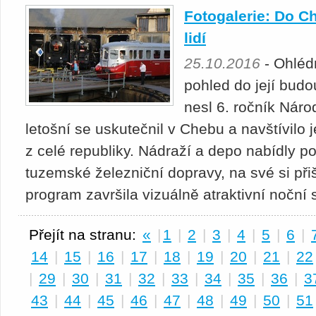
Fotogalerie: Do Ch
lidí
25.10.2016
- Ohlédn
pohled do její bud
nesl 6. ročník Náro
letošní se uskutečnil v Chebu a navštívilo je
z celé republiky. Nádraží a depo nabídly po
tuzemské železniční dopravy, na své si přiš
program završila vizuálně atraktivní noční
Přejít na stranu:
«
|
1
|
2
|
3
|
4
|
5
|
6
|
14
|
15
|
16
|
17
|
18
|
19
|
20
|
21
|
22
|
29
|
30
|
31
|
32
|
33
|
34
|
35
|
36
|
3
43
|
44
|
45
|
46
|
47
|
48
|
49
|
50
|
51