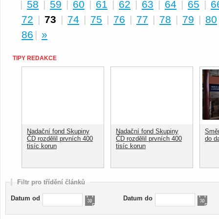
|
58
|
59
|
60
|
61
|
62
|
63
|
64
|
65
|
6
72
|
73
|
74
|
75
|
76
|
77
|
78
|
79
|
80
86
|
»
TIPY REDAKCE
Nadační fond Skupiny
Nadační fond Skupiny
Směn
ČD rozdělil prvních 400
ČD rozdělil prvních 400
do d
tisíc korun
tisíc korun
Filtr pro třídění článků
Datum od
Datum do