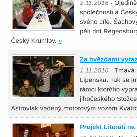
2.11.2016
- Ojedině
společnosti a Česk
svého cíle. Šachov
pěti dní Regensbur
Český Krumlov.
»
Za hvězdami vyrazi
1.11.2016
- Tmavá o
Lipenska. Tak se j
rámci kterého vypr
jihočeského Stožc
Astrovlak vedený motorovým vozem Kvatr
Projekt Literáti na