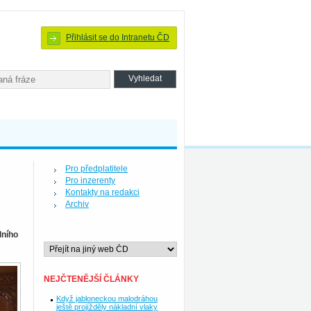
Přihlásit se do Intranetu ČD
Pro předplatitele
Pro inzerenty
Kontakty na redakci
Archiv
dního
NEJČTENĚJŠÍ ČLÁNKY
Když jabloneckou malodráhou
ještě projížděly nákladní vlaky