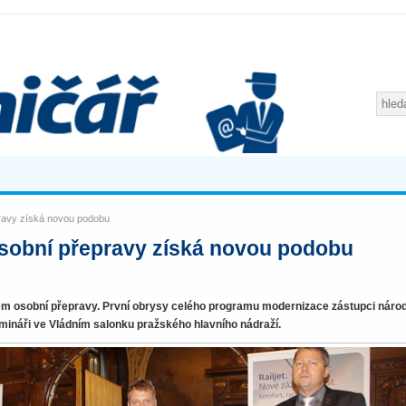
ravy získá novou podobu
sobní přepravy získá novou podobu
ém osobní přepravy. První obrysy celého programu modernizace zástupci náro
mináři ve Vládním salonku pražského hlavního nádraží.