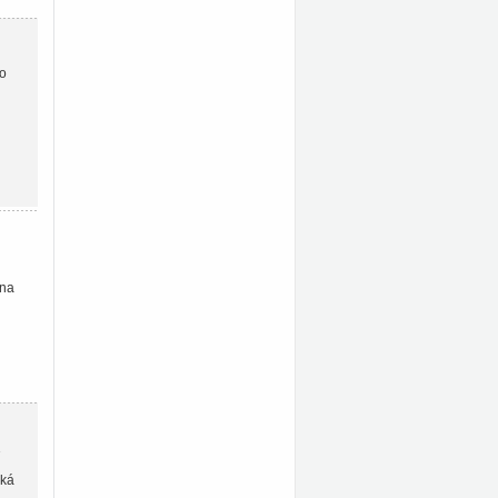
ho
 na
ýká