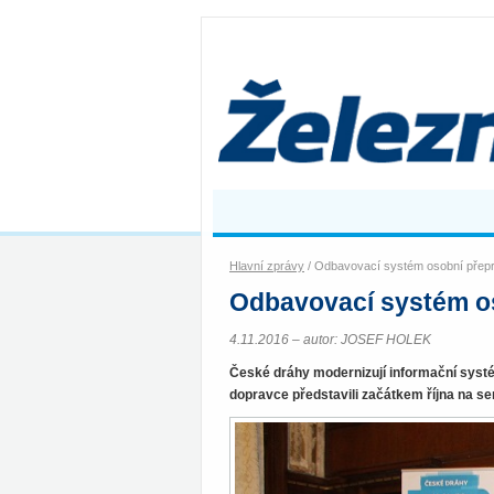
Hlavní zprávy
/ Odbavovací systém osobní přep
Odbavovací systém o
4.11.2016 – autor: JOSEF HOLEK
České dráhy modernizují informační syst
dopravce představili začátkem října na se