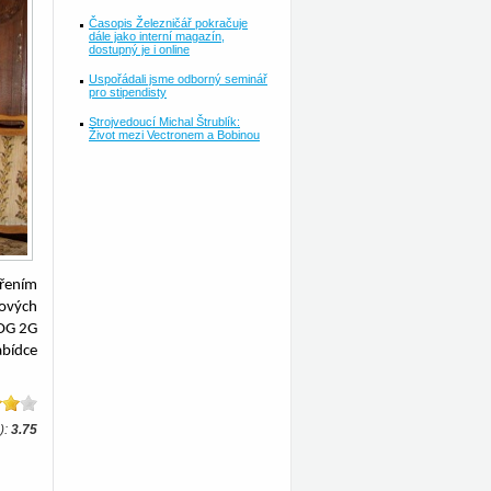
Časopis Železničář pokračuje
dále jako interní magazín,
dostupný je i online
Uspořádali jsme odborný seminář
pro stipendisty
Strojvedoucí Michal Štrublík:
Život mezi Vectronem a Bobinou
ěřením
tových
POG 2G
abídce
):
3.75