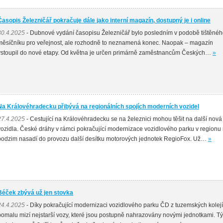
Časopis Železničář pokračuje dále jako interní magazín, dostupný je i online
30.4.2025
- Dubnové vydání časopisu Železničář bylo posledním v podobě tištěné
měsíčníku pro veřejnost, ale rozhodně to neznamená konec. Naopak – magazín
vstoupil do nové etapy. Od května je určen primárně zaměstnancům Českých…
»
Na Královéhradecku přibývá na regionálních spojích moderních vozidel
27.4.2025
- Cestující na Královéhradecku se na železnici mohou těšit na další nová
vozidla. České dráhy v rámci pokračující modernizace vozidlového parku v regionu
podzim nasadí do provozu další desítku motorových jednotek RegioFox. Už…
»
Béček zbývá už jen stovka
24.4.2025
- Díky pokračující modernizaci vozidlového parku ČD z tuzemských kolejí
pomalu mizí nejstarší vozy, které jsou postupně nahrazovány novými jednotkami. T