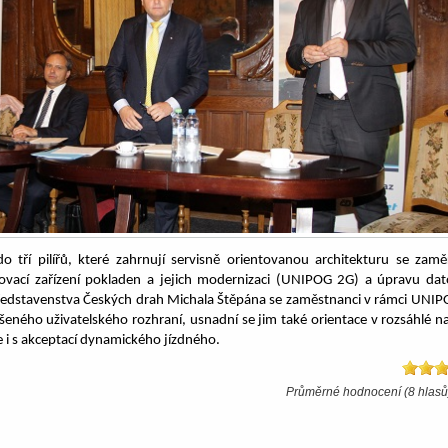
 do tří pilířů, které zahrnují servisně orientovanou architekturu se zam
vací zařízení pokladen a jejich modernizaci (UNIPOG 2G) a úpravu da
představenstva Českých drah Michala Štěpána se zaměstnanci v rámci UNI
pšeného uživatelského rozhraní, usnadní se jim také orientace v rozsáhlé n
se i s akceptací dynamického jízdného.
Průměrné hodnocení (8 hlasů