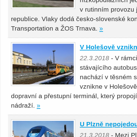
v rutinním provozu j
republice. Vlaky dodá česko-slovenské ko
Transportation a ŽOS Trnava.
»
V Holešově vznikn
22.3.2018
- V rámci
stávajícího autobus
nachází v těsném s
vznikne v Holešově
dopravní a přestupní terminál, který propo
nádraží.
»
U Plzně nepojedou
21.3.2018
- Mezi Pl