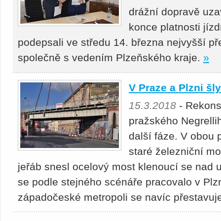
drážní dopravě uza
konce platnosti jí
podepsali ve středu 14. března nejvyšší p
společně s vedením Plzeňského kraje.
»
V Praze a Plzni šl
15.3.2018
- Rekons
pražského Negrelli
další fáze. V obou
staré železniční mo
jeřáb snesl ocelový most klenoucí se nad u
se podle stejného scénáře pracovalo v Plzni
západočeské metropoli se navíc přestavuje