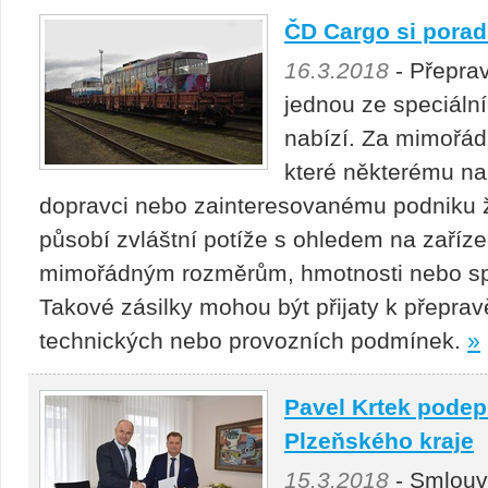
ČD Cargo si porad
16.3.2018
- Přepra
jednou ze speciáln
nabízí. Za mimořádn
které některému n
dopravci nebo zainteresovanému podniku že
působí zvláštní potíže s ohledem na zaříze
mimořádným rozměrům, hmotnosti nebo sp
Takové zásilky mohou být přijaty k přeprav
technických nebo provozních podmínek.
»
Pavel Krtek pode
Plzeňského kraje
15.3.2018
- Smlouv