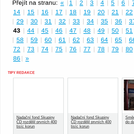
Přejít na stranu:
«
|
1
|
2
|
3
|
4
|
5
|
6
|
14
|
15
|
16
|
17
|
18
|
19
|
20
|
21
|
22
|
29
|
30
|
31
|
32
|
33
|
34
|
35
|
36
|
3
43
|
44
|
45
|
46
|
47
|
48
|
49
|
50
|
51
|
58
|
59
|
60
|
61
|
62
|
63
|
64
|
65
|
6
72
|
73
|
74
|
75
|
76
|
77
|
78
|
79
|
80
86
|
»
TIPY REDAKCE
Nadační fond Skupiny
Nadační fond Skupiny
Směn
ČD rozdělil prvních 400
ČD rozdělil prvních 400
do d
tisíc korun
tisíc korun