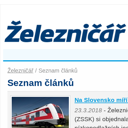
Železničář
/ Seznam článků
Seznam článků
Na Slovensko míří
23.3.2018
- Železn
(ZSSK) si objednal
nízkopodlažních je