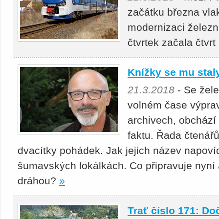
začátku března vlak
modernizaci železn
čtvrtek začala čtvrt
Knížky se mu staly
21.3.2018
- Se žele
volném čase výpra
archivech, obchází 
faktu. Řada čtenářů 
dvacítky pohádek. Jak jejich název napoví
šumavských lokálkách. Co připravuje nyní a
dráhou?
»
Trať číslo 171: D