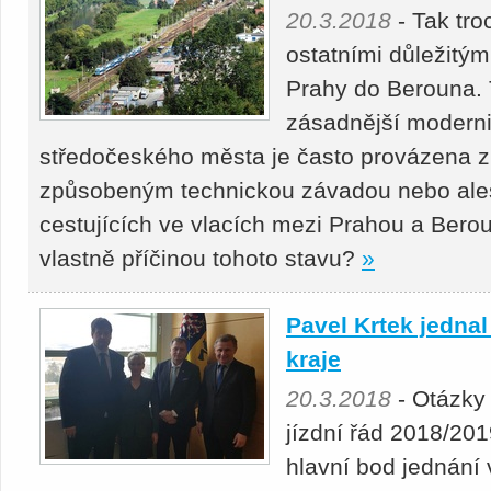
20.3.2018
- Tak tr
ostatními důležitým
Prahy do Berouna. T
zásadnější moderniz
středočeského města je často provázena z
způsobeným technickou závadou nebo ales
cestujících ve vlacích mezi Prahou a Bero
vlastně příčinou tohoto stavu?
»
Pavel Krtek jedna
kraje
20.3.2018
- Otázky
jízdní řád 2018/2019
hlavní bod jednání