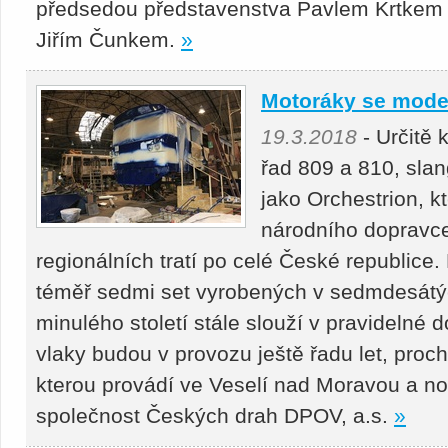
předsedou představenstva Pavlem Krtkem 
Jiřím Čunkem.
»
Motoráky se moder
19.3.2018
- Určitě
řad 809 a 810, sla
jako Orchestrion, k
národního dopravce
regionálních tratí po celé České republice.
téměř sedmi set vyrobených v sedmdesátý
minulého století stále slouží v pravidelné 
vlaky budou v provozu ještě řadu let, proc
kterou provádí ve Veselí nad Moravou a no
společnost Českých drah DPOV, a.s.
»