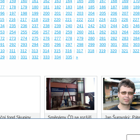
158
|
159
|
160
|
161
|
162
|
163
|
164
|
165
|
166
|
167
|
168
|
169
|
170
177
|
178
|
179
|
180
|
181
|
182
|
183
|
184
|
185
|
186
|
187
|
188
|
189
196
|
197
|
198
|
199
|
200
|
201
|
202
|
203
|
204
|
205
|
206
|
207
|
208
15
|
216
|
217
|
218
|
219
|
220
|
221
|
222
|
223
|
224
|
225
|
226
|
227
234
|
235
|
236
|
237
|
238
|
239
|
240
|
241
|
242
|
243
|
244
|
245
|
246
253
|
254
|
255
|
256
|
257
|
258
|
259
|
260
|
261
|
262
|
263
|
264
|
265
272
|
273
|
274
|
275
|
276
|
277
|
278
|
279
|
280
|
281
|
282
|
283
|
284
291
|
292
|
293
|
294
|
295
|
296
|
297
|
298
|
299
|
300
|
301
|
302
|
303
310
|
311
|
312
|
313
|
314
|
315
|
316
|
317
|
318
|
319
|
320
|
321
|
322
329
|
330
|
331
|
332
|
333
|
334
|
335
|
»
ční fond Skupiny
Směnárny ČD se rozšíří
Jan Šurovský: Páte
ozdělil prvních 400
do dalších stanic
městských systém
 korun
musí být kolejová
doprava