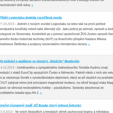
čtyřnásobný evropský šampion a jedenáctinásobný mistr Extraligy uveden do
mezinárodní síně slávy.
»
Příběh Legiovlaku doplnila rozstřílená posila
27.10.2015
- Jedním z nových vozidel Legiovlaku se letos stal na první pohled
nenápadný kovářský neboli také dílenský vůz. Jako jediný jej sehnali, opravili a dod
kolegové ze Slovenska. Konkrétně jej s pomocí společnosti ŽOS Zvolen opravili čl
tamního Klubu historické techniky (KHT) za finančního přispění Nadace Milana
Rastislava Štefánika a podpory slovenského ministerstva obrany.
»
Od skákání s padákem se dostal k „létajícím“ Maglevům
14.10.2015
- Usměvavého a sympatického vlakvedoucího Tomáše Kudrnu znají
cestující z vlaků EuroCity spojujících Česko a Německo. Patrně nikdo z nich ale netu
že je obsluhuje člověk s vysokoškolským diplomem, který se při studiích na pražsk
ČVUT zabýval mimo jiné principem magnetické levitace, na němž fungují vlaky Mag
Navíc se věnoval neobvyklému hobby – parašutismu. Seskoky absolvoval ze
sovětského letadla typu AN-2.
»
Zemřel významný malíř Jiří Bouda, který miloval železnici
23.9.2015
- Ve svých litografiích a kresbách věrně zachycoval krajinu a městskou