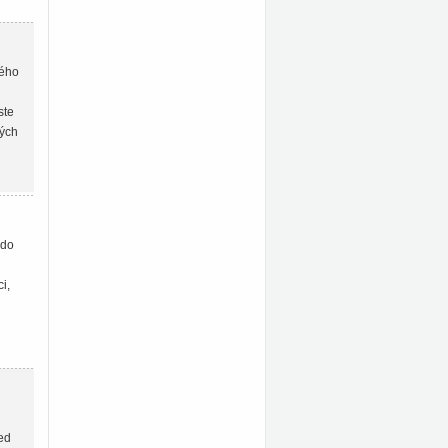
vého
ste
vých
 do
i,
řed