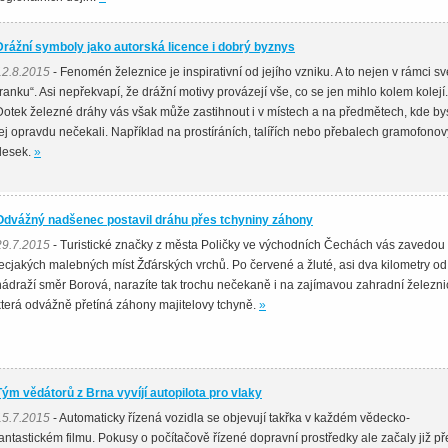
Drážní symboly jako autorská licence i dobrý byznys
12.8.2015
- Fenomén železnice je inspirativní od jejího vzniku. A to nejen v rámci s
„ranku“. Asi nepřekvapí, že drážní motivy provázejí vše, co se jen mihlo kolem kolejí.
Dotek železné dráhy vás však může zastihnout i v místech a na předmětech, kde by
jej opravdu nečekali. Například na prostíráních, talířích nebo přebalech gramofono
desek.
»
Odvážný nadšenec postavil dráhu přes tchyniny záhony
29.7.2015
- Turistické značky z města Poličky ve východních Čechách vás zavedou
lecjakých malebných míst Žďárských vrchů. Po červené a žluté, asi dva kilometry od
nádraží směr Borová, narazíte tak trochu nečekaně i na zajímavou zahradní železnic
která odvážně přetíná záhony majitelovy tchyně.
»
Tým vědátorů z Brna vyvíjí autopilota pro vlaky
15.7.2015
- Automaticky řízená vozidla se objevují takřka v každém vědecko-
fantastickém filmu. Pokusy o počítačově řízené dopravní prostředky ale začaly již p