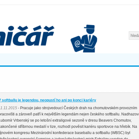
V softballu je legendou, neopustí ho ani po konci kariéry
11.11.2015
- Pracuje jako strojvedoucí Českých drah na chomutovském provozním
pracovišti a zároveň patří k největším legendám nejen českého softballu. Nadhazo
Lubomír Vrbenský se po letošní extraligové sezoně v dresu Beavers Chomutov,
zakončené stříbrnou medailí v lize, rozhodl pověsit kariéru sportovce na hřebík. Na
říjnovém kongresu Mezinárodní konfederace baseballu a softballu (WBSC) byl