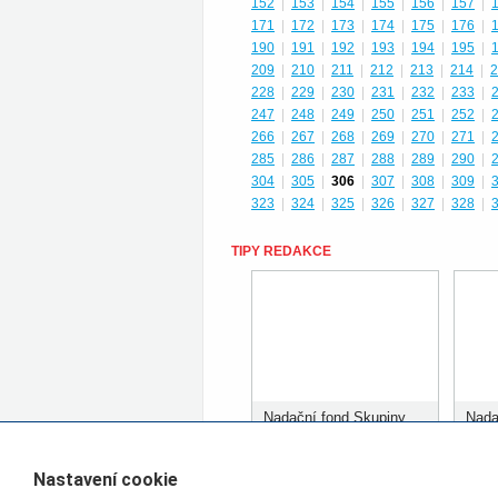
152
|
153
|
154
|
155
|
156
|
157
|
171
|
172
|
173
|
174
|
175
|
176
|
190
|
191
|
192
|
193
|
194
|
195
|
209
|
210
|
211
|
212
|
213
|
214
|
2
228
|
229
|
230
|
231
|
232
|
233
|
247
|
248
|
249
|
250
|
251
|
252
|
266
|
267
|
268
|
269
|
270
|
271
|
285
|
286
|
287
|
288
|
289
|
290
|
304
|
305
|
306
|
307
|
308
|
309
|
323
|
324
|
325
|
326
|
327
|
328
|
TIPY REDAKCE
Nadační fond Skupiny
Nada
ČD rozdělil prvních 400
ČD r
tisíc korun
tisíc
Nastavení cookie