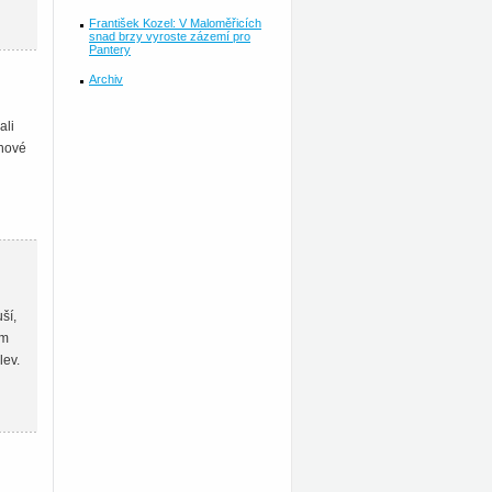
František Kozel: V Maloměřicích
snad brzy vyroste zázemí pro
Pantery
Archiv
ali
enové
ší,
ém
lev.