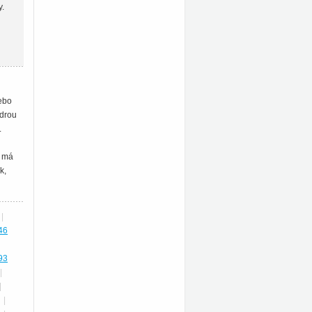
y.
ebo
odrou
.
a má
k,
|
46
93
|
|
|