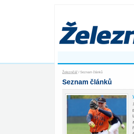
Železničář
/ Seznam článků
Seznam článků