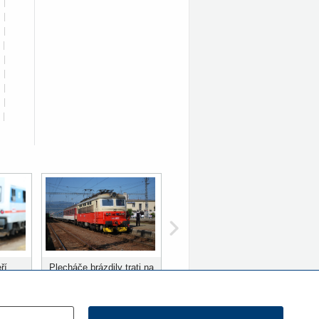
|
|
|
|
|
|
|
|
|
ří
Plecháče brázdily trati na
ů
Slovensku 10 let