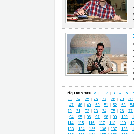
a
Přejít na stranu:
«
|
1
|
2
|
3
|
4
|
5
|
23
|
24
|
25
|
26
|
27
|
28
|
29
|
30
|
47
|
48
|
49
|
50
|
51
|
52
|
53
|
5
70
|
71
|
72
|
73
|
74
|
75
|
76
|
77
|
94
|
95
|
96
|
97
|
98
|
99
|
100
|
114
|
115
|
116
|
117
|
118
|
119
|
1
133
|
134
|
135
|
136
|
137
|
138
|