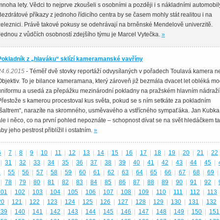
mnoha lety. Vědci to nejprve zkoušeli s osobními a později i s nákladními automobil
Bezdrátové příkazy z jednoho řídicího centra by se časem mohly stát realitou i na
železnici. Právě takové pokusy se odehrávají na brněnské Mendelově univerzitě.
Jednou z vůdčích osobností zdejšího týmu je Marcel Vytečka.
»
Pokladník z „hlaváku“ sklízí kameramanské vavříny
24.6.2015
- Téměř dvě stovky reportáží odvysílaných v pořadech Toulavá kamera n
Objektiv. To je bilance kameramana, který zároveň již bezmála dvacet let obléká m
uniformu a usedá za přepážku mezinárodní pokladny na pražském hlavním nádraží
Přestože s kamerou procestoval kus světa, pokud se s ním setkáte za pokladním
„šaltrem“, narazíte na skromného, usměvavého a vstřícného sympaťáka. Jan Kubk
ale i něco, co na první pohled nepoznáte – schopnost dívat se na svět hledáčkem ta
by jeho pestrost přiblížil i ostatním.
»
6
|
7
|
8
|
9
|
10
|
11
|
12
|
13
|
14
|
15
|
16
|
17
|
18
|
19
|
20
|
21
|
22
|
31
|
32
|
33
|
34
|
35
|
36
|
37
|
38
|
39
|
40
|
41
|
42
|
43
|
44
|
45
|
4
|
55
|
56
|
57
|
58
|
59
|
60
|
61
|
62
|
63
|
64
|
65
|
66
|
67
|
68
|
69
|
|
78
|
79
|
80
|
81
|
82
|
83
|
84
|
85
|
86
|
87
|
88
|
89
|
90
|
91
|
92
|
101
|
102
|
103
|
104
|
105
|
106
|
107
|
108
|
109
|
110
|
111
|
112
|
113
20
|
121
|
122
|
123
|
124
|
125
|
126
|
127
|
128
|
129
|
130
|
131
|
132
139
|
140
|
141
|
142
|
143
|
144
|
145
|
146
|
147
|
148
|
149
|
150
|
151