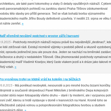
architekturu, ale také parní lokomotivy a vlaky či detaily opuštěných nádraží. Cykle
šesti panoramatických pohledů na zaniklou stanici Praha-Těšnov zdokumentoval
podobu této stavby pro příští generace. Teď se však bohatá tvorba významného
akademického malíře Jiřího Boudy definitivně uzavřela. V neděli 23. srpna ve věku 
let náhle zemřel.
»
Malíř přeměnil nevábný podchod v prostor zářící barvami
9.9.2015
- Podchody mnohých nádraží nejsou právě tou nejvábnější „destinací“, kd
se lidé zdržovali rádi. Existují nicméně výjimky v podobě pěkně a vkusně vyzdoben
míst, opravdu jedinečné jsou ale pouze dva. Jeden se nachází na brněnské zastáv
Řečkovice a druhý v nedalekém Tišnově. Oba jihomoravské podchody vymaloval m
akademický malíř Vladimír Kiseljov, který často vlakem jezdí a k dráze jako takové 
vřelý vztah.
»
Pro vysněnou trofej se klidně vrátí ke kolejím i na běžkách
26.8.2015
- Má poněkud neobvyklé, nesourodé a pro mnohé trochu bizarní koníčky.
Strojmistr a současně strojvedoucí Pavel Miklošek z brněnského Depa kolejových
vozidel sbírá nejen fotoaparáty všeho druhu – staré i ty moderní, ale i vycpanou pol
lesní zvěř, kterou si hrdě vystavuje v domě v Ivanovicích na Hané. Kromě toho se
příležitostně zabývá volnou a poloprofesionální fotografickou tvorbou a studiem
regionálních dějin.
»