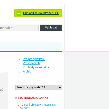
Přihlásit se do Intranetu ČD
Pro předplatitele
Pro inzerenty
Kontakty na redakci
Archiv
vač
NEJČTENĚJŠÍ ČLÁNKY
Rizikové přejezdy v kraji hlídají
kamery