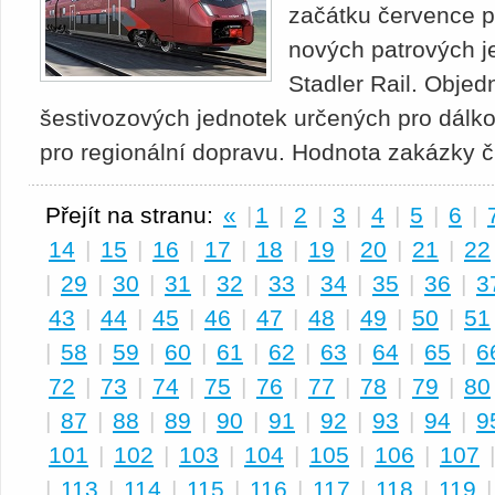
začátku července p
nových patrových j
Stadler Rail. Obje
šestivozových jednotek určených pro dálk
pro regionální dopravu. Hodnota zakázky či
Přejít na stranu:
«
|
1
|
2
|
3
|
4
|
5
|
6
|
14
|
15
|
16
|
17
|
18
|
19
|
20
|
21
|
22
|
29
|
30
|
31
|
32
|
33
|
34
|
35
|
36
|
3
43
|
44
|
45
|
46
|
47
|
48
|
49
|
50
|
51
|
58
|
59
|
60
|
61
|
62
|
63
|
64
|
65
|
6
72
|
73
|
74
|
75
|
76
|
77
|
78
|
79
|
80
|
87
|
88
|
89
|
90
|
91
|
92
|
93
|
94
|
9
101
|
102
|
103
|
104
|
105
|
106
|
107
|
113
|
114
|
115
|
116
|
117
|
118
|
119