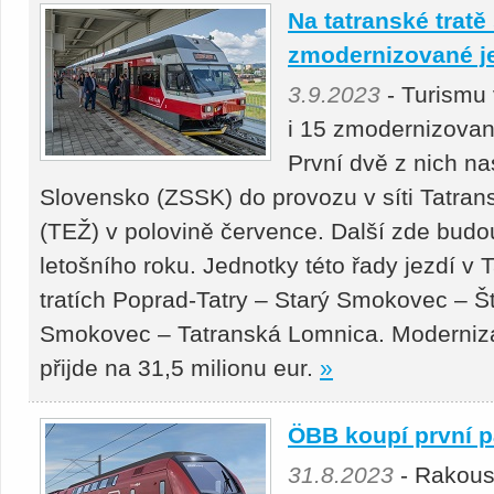
Na tatranské tratě 
zmodernizované j
3.9.2023
- Turismu
i 15 zmodernizovan
První dvě z nich n
Slovensko (ZSSK) do provozu v síti Tatrans
(TEŽ) v polovině července. Další zde budo
letošního roku. Jednotky této řady jezdí v 
tratích Poprad-Tatry – Starý Smokovec – Š
Smokovec – Tatranská Lomnica. Moderniza
přijde na 31,5 milionu eur.
»
ÖBB koupí první pa
31.8.2023
- Rakous