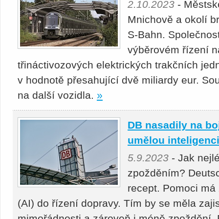
2.10.2023
- Městsk
Mnichově a okolí br
S-Bahn. Společnost
výběrovém řízení n
třináctivozových elektrických trakčních j
v hodnotě přesahující dvě miliardy eur. Sou
na další vozidla.
»
DB nasadily na bo
umělou inteligenc
5.9.2023
- Jak nejl
zpožděním? Deutsc
recept. Pomoci má 
(AI) do řízení dopravy. Tím by se měla zajis
mimořádnosti a zároveň i méně zpoždění. P