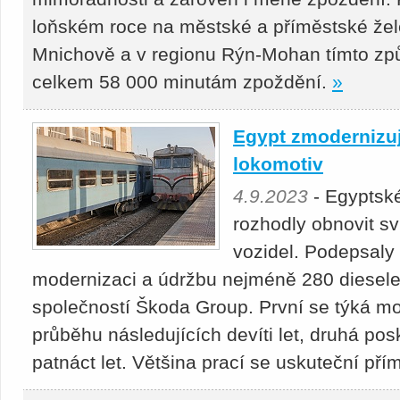
loňském roce na městské a příměstské žele
Mnichově a v regionu Rýn-Mohan tímto způ
celkem 58 000 minutám zpoždění.
»
Egypt zmodernizuj
lokomotiv
4.9.2023
- Egyptské
rozhodly obnovit sv
vozidel. Podepsaly
modernizaci a údržbu nejméně 280 dieselel
společností Škoda Group. První se týká mo
průběhu následujících devíti let, druhá pos
patnáct let. Většina prací se uskuteční pří