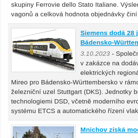
skupiny Ferrovie dello Stato Italiane. Výs
vagonů a celková hodnota objednávky činí 
Siemens dodá 28 j
Bádensko-Württe
3.10.2023
- Společ
v zakázce na dodáv
elektrických region
Mireo pro Bádensko-Württembersko v rámci 
železniční uzel Stuttgart (DKS). Jednotky
technologiemi DSD, včetně moderního ev
systému ETCS a automatického řízení vlak
Mnichov získá mod