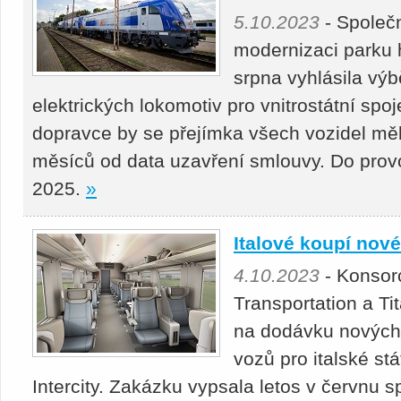
5.10.2023
- Společn
modernizaci parku 
srpna vyhlásila výb
elektrických lokomotiv pro vnitrostátní spo
dopravce by se přejímka všech vozidel měl
měsíců od data uzavření smlouvy. Do prov
2025.
»
Italové koupí nové
4.10.2023
- Konsor
Transportation a Ti
na dodávku nových
vozů pro italské st
Intercity. Zakázku vypsala letos v červnu sp