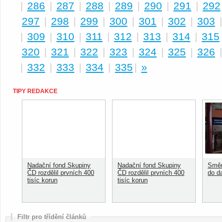
|
286
|
287
|
288
|
289
|
290
|
291
|
292
297
|
298
|
299
|
300
|
301
|
302
|
303
|
309
|
310
|
311
|
312
|
313
|
314
|
315
320
|
321
|
322
|
323
|
324
|
325
|
326
|
332
|
333
|
334
|
335
|
»
TIPY REDAKCE
Nadační fond Skupiny
Nadační fond Skupiny
Směn
ČD rozdělil prvních 400
ČD rozdělil prvních 400
do d
tisíc korun
tisíc korun
Filtr pro třídění článků