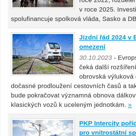
v roce 2025. Investi
spolufinancuje spolková vláda, Sasko a D
Jízdní řád 2024 v 
omezení
30.10.2023
- Evrop
čeká další rozšířen
obrovská výluková 
dočasné prodloužení cestovních časů a tak
bude pokračovat významná obnova dálkový
klasických vozů k uceleným jednotkám.
»
PKP Intercity poř
pro vnitrostátní s