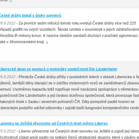
točně.
»
České dráhy bojují s útoky sprejerů
28.9.2022
- Za prvních sedm měsíců tohoto roku evidují České dráhy více než 225
případů graffiti na svých vozidlech. Škoda vzniklá v souvislosti s jejich odstraňován
převýšila tři miliony korun. K nejvíce útokům vandalů dochází v pražské aglomeraci
také v Jihomoravském kraji.
»
Liberecké depo se postará o motoráky společnosti Die Länderbahn
26.9.2022
- Přestože České dráhy přišly v posledních letech v oblasti Liberecka o ř
výkonů, tamější dílny starající se o údržbu motorových vozů se zaměstnanců zbavov
nemusí. Uvolněnou kapacitu totiž naplňuje nově navázaná spolupráce s německou
společností Die Länderbahn a její českou dceřinou společností, která provozuje řa
vlakových linek v Sasku i severním pohraničí ČR. Díky pomyslně padlé hranici se
Libereckým podařilo udržet odborníky i zajistit další fungování kompetenčního centr
Lanovku na Ještěd převezme od Českých drah město Liberec
25.9.2022
- Liberec převezme od Českých drah lanovku na Ještěd a zajistí její obn
Rozhodnutí získat areál padlo na setkání členů strategické skupiny, které v závěru 