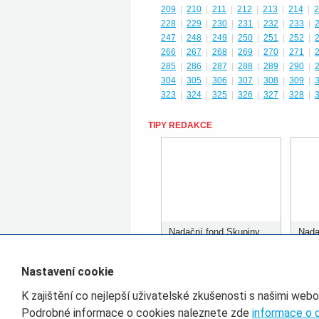
209
|
210
|
211
|
212
|
213
|
214
|
2
228
|
229
|
230
|
231
|
232
|
233
|
247
|
248
|
249
|
250
|
251
|
252
|
266
|
267
|
268
|
269
|
270
|
271
|
285
|
286
|
287
|
288
|
289
|
290
|
304
|
305
|
306
|
307
|
308
|
309
|
323
|
324
|
325
|
326
|
327
|
328
|
TIPY REDAKCE
Nadační fond Skupiny
Nada
ČD rozdělil prvních 400
ČD r
tisíc korun
tisíc
Nastavení cookie
K zajištění co nejlepší uživatelské zkušenosti s našimi web
Filtr pro třídění článků
Podrobné informace o cookies naleznete zde
informace o 