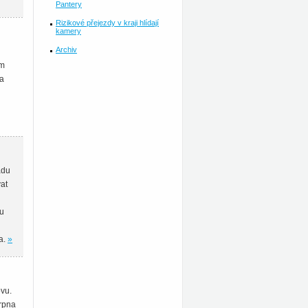
Pantery
Rizikové přejezdy v kraji hlídají
kamery
Archiv
ím
 a
adu
at
du
a.
»
ovu.
srpna