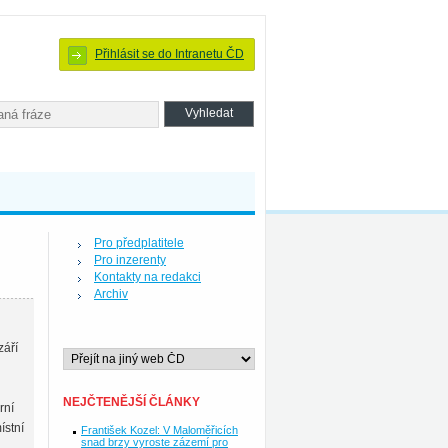
Přihlásit se do Intranetu ČD
Pro předplatitele
Pro inzerenty
Kontakty na redakci
Archiv
září
NEJČTENĚJŠÍ ČLÁNKY
rní
ístní
František Kozel: V Maloměřicích
snad brzy vyroste zázemí pro