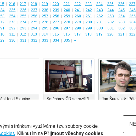
15
|
216
|
217
|
218
|
219
|
220
|
221
|
222
|
223
|
224
|
225
|
226
|
227
234
|
235
|
236
|
237
|
238
|
239
|
240
|
241
|
242
|
243
|
244
|
245
|
246
253
|
254
|
255
|
256
|
257
|
258
|
259
|
260
|
261
|
262
|
263
|
264
|
265
272
|
273
|
274
|
275
|
276
|
277
|
278
|
279
|
280
|
281
|
282
|
283
|
284
291
|
292
|
293
|
294
|
295
|
296
|
297
|
298
|
299
|
300
|
301
|
302
|
303
310
|
311
|
312
|
313
|
314
|
315
|
316
|
317
|
318
|
319
|
320
|
321
|
322
329
|
330
|
331
|
332
|
333
|
334
|
335
|
»
ční fond Skupiny
Směnárny ČD se rozšíří
Jan Šurovský: Páte
ozdělil prvních 400
do dalších stanic
městských systém
 korun
musí být kolejová
doprava
NE
ovými stránkami využíváme tzv. soubory cookie.
cookies
. Kliknutím na
Přijmout všechny cookies