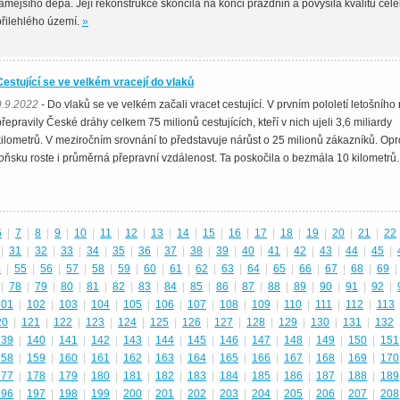
tamějšího depa. Její rekonstrukce skončila na konci prázdnin a povýšila kvalitu cel
přilehlého území.
»
Cestující se ve velkém vracejí do vlaků
9.9.2022
- Do vlaků se ve velkém začali vracet cestující. V prvním pololetí letošního
přepravily České dráhy celkem 75 milionů cestujících, kteří v nich ujeli 3,6 miliardy
kilometrů. V meziročním srovnání to představuje nárůst o 25 milionů zákazníků. Opr
loňsku roste i průměrná přepravní vzdálenost. Ta poskočila o bezmála 10 kilometrů.
6
|
7
|
8
|
9
|
10
|
11
|
12
|
13
|
14
|
15
|
16
|
17
|
18
|
19
|
20
|
21
|
22
|
31
|
32
|
33
|
34
|
35
|
36
|
37
|
38
|
39
|
40
|
41
|
42
|
43
|
44
|
45
|
4
|
55
|
56
|
57
|
58
|
59
|
60
|
61
|
62
|
63
|
64
|
65
|
66
|
67
|
68
|
69
|
|
78
|
79
|
80
|
81
|
82
|
83
|
84
|
85
|
86
|
87
|
88
|
89
|
90
|
91
|
92
|
101
|
102
|
103
|
104
|
105
|
106
|
107
|
108
|
109
|
110
|
111
|
112
|
113
20
|
121
|
122
|
123
|
124
|
125
|
126
|
127
|
128
|
129
|
130
|
131
|
132
139
|
140
|
141
|
142
|
143
|
144
|
145
|
146
|
147
|
148
|
149
|
150
|
151
158
|
159
|
160
|
161
|
162
|
163
|
164
|
165
|
166
|
167
|
168
|
169
|
170
177
|
178
|
179
|
180
|
181
|
182
|
183
|
184
|
185
|
186
|
187
|
188
|
189
196
|
197
|
198
|
199
|
200
|
201
|
202
|
203
|
204
|
205
|
206
|
207
|
208