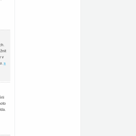
ch.
žnit
y v
ku.
»
rii
hoto
lda.