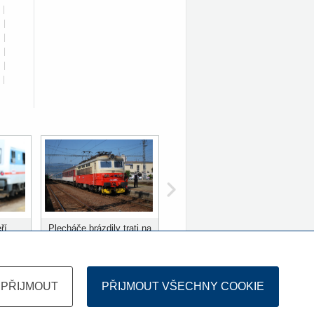
|
|
|
|
|
|
ří
Plecháče brázdily trati na
ů
Slovensku 10 let
PŘIJMOUT
PŘIJMOUT VŠECHNY COOKIE