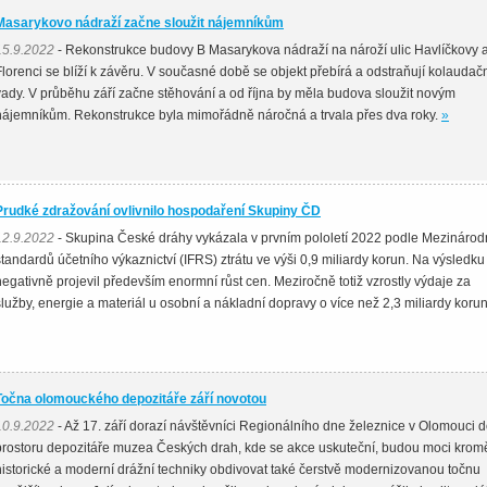
Masarykovo nádraží začne sloužit nájemníkům
15.9.2022
- Rekonstrukce budovy B Masarykova nádraží na nároží ulic Havlíčkovy 
Florenci se blíží k závěru. V současné době se objekt přebírá a odstraňují kolaudač
vady. V průběhu září začne stěhování a od října by měla budova sloužit novým
nájemníkům. Rekonstrukce byla mimořádně náročná a trvala přes dva roky.
»
Prudké zdražování ovlivnilo hospodaření Skupiny ČD
12.9.2022
- Skupina České dráhy vykázala v prvním pololetí 2022 podle Mezinárod
standardů účetního výkaznictví (IFRS) ztrátu ve výši 0,9 miliardy korun. Na výsledku
negativně projevil především enormní růst cen. Meziročně totiž vzrostly výdaje za
služby, energie a materiál u osobní a nákladní dopravy o více než 2,3 miliardy koru
Točna olomouckého depozitáře září novotou
10.9.2022
- Až 17. září dorazí návštěvníci Regionálního dne železnice v Olomouci 
prostoru depozitáře muzea Českých drah, kde se akce uskuteční, budou moci krom
historické a moderní drážní techniky obdivovat také čerstvě modernizovanou točnu