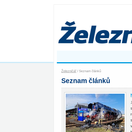
Železničář
/ Seznam článků
Seznam článků