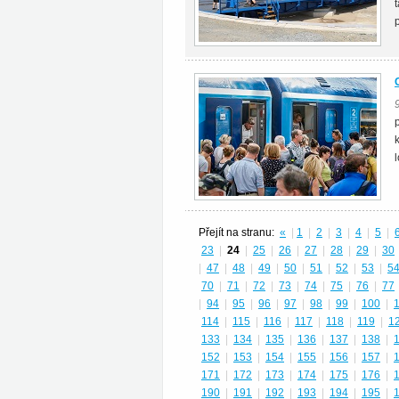
Přejít na stranu:
«
|
1
|
2
|
3
|
4
|
5
|
23
|
24
|
25
|
26
|
27
|
28
|
29
|
30
|
47
|
48
|
49
|
50
|
51
|
52
|
53
|
5
70
|
71
|
72
|
73
|
74
|
75
|
76
|
77
|
94
|
95
|
96
|
97
|
98
|
99
|
100
|
114
|
115
|
116
|
117
|
118
|
119
|
1
133
|
134
|
135
|
136
|
137
|
138
|
152
|
153
|
154
|
155
|
156
|
157
|
171
|
172
|
173
|
174
|
175
|
176
|
190
|
191
|
192
|
193
|
194
|
195
|