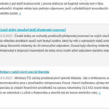
jednalo o její další budoucnosti. Lanová dráha je od tragické nehody loni v říjnu
nefunkční. Krajské město bylo jediným zájemcem, jenž v předběžných konzultacích
nabídku podal.
»
České dráhy zkoušejí delší předprodej rezervací
22.9.2022
- České dráhy se rozhodly prodloužit předprodej rezervací ve svých vlací
Na několika desítkách spojů nyní testují systém, který by měl u vybraných vlaků umo
nákup libovolné místenky do 30 minut před odjezdem. Dosud byly všechny místenk
předprodeji k dispozici maximálně do doby dvou hodin před odjezdem daného vla
Minibary nabízí pivní speciál Matylda
18.9.2022
- Minibary ČD začaly prodávat pivní speciál Matylda. Jde o limitovanou sé
plechovkového piva z plzeňského minipivovaru Proud. Hlavní myšlenkou výroby to
speciálu je získání finančních prostředků na opravu lokomotivy 313.432 zvané Maty
Ta se odehrává v Lužné u Rakovníka a skončit má do konce letošního roku.
»