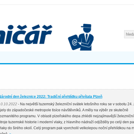
Národní den železnice 2022: Tradiční přehlídku přivítala Plzeň
10.10.2022
- Na největší tuzemský železniční svátek letošního roku se v sobotu 24. 
sjely do západočeské metropole tisíce návštěvníků. A měly na výběr ze skutečně
rozmanitého programu. V oblasti plzeňského depa zhlédli nejzajímavější železniční
stroje tuzemské historie i moderní vlaky, z hlavního nádraží odjížděly po celý den pa
vlaky do širého okolí. Celý program pak vyvrcholil velkolepou noční přehlídkou na m