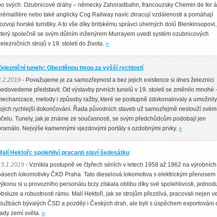
po svých. Ozubnicové dráhy – německy Zahnradbahn, francouzsky Chemin de fer á
crémaillère nebo také anglicky Cog Railway navíc zkracují vzdálenosti a pomáhají
rozvoji horské turistiky. A to vše díky britskému správci uhelných dolů Blenkinsopovi,
který společně se svým důlním inženýrem Murrayem uvedl systém ozubnicových
železničních strojů v 19. století do života.
»
Železniční tunely: Obezděnou tmou za vyšší rychlostí
4.2.2019
- Považujeme je za samozřejmost a bez jejich existence si dnes železnici
nedovedeme představit. Od výstavby prvních tunelů v 19. století se změnilo mnohé 
mechanizace, metody i způsoby ražby, které se postupně zdokonalovaly a umožnily
jejich rychlejší dokončování. Řada původních staveb už samozřejmě neslouží své
účelu. Tunely, jak je známe ze současnosti, se svým předchůdcům podobají jen
pramálo. Nejvýše kamennými vjezdovými portály s ozdobnými prvky.
»
Malí Hektoři: spolehliví pracanti slaví šedesátku
15.1.2019
- Vznikla postupně ve čtyřech sériích v letech 1958 až 1962 na výrobních
pásech lokomotivky ČKD Praha. Tato dieselová lokomotiva s elektrickým přenosem
výkonu si u provozního personálu brzy získala oblibu díky své spolehlivosti, jedno
obsluze a robustnosti rámu. Malí Hektoři, jak se strojům přezdívá, pracovali nejen v
službách bývalých ČSD a později i Českých drah, ale byli s úspěchem exportováni 
řady zemí světa.
»