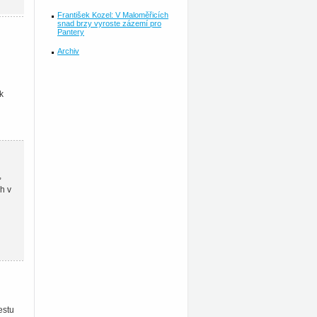
František Kozel: V Maloměřicích
snad brzy vyroste zázemí pro
Pantery
Archiv
k
,
h v
estu