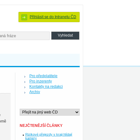
Přihlásit se do Intranetu ČD
Pro předplatitele
Pro inzerenty
Kontakty na redakci
Archiv
e
romě
NEJČTENĚJŠÍ ČLÁNKY
Rizikové přejezdy v kraji hlídají
kamery