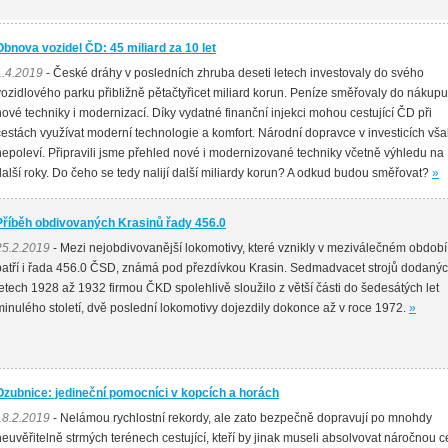
Obnova vozidel ČD: 45 miliard za 10 let
1.4.2019
- České dráhy v posledních zhruba deseti letech investovaly do svého
vozidlového parku přibližně pětačtyřicet miliard korun. Peníze směřovaly do nákupu
nové techniky i modernizací. Díky vydatné finanční injekci mohou cestující ČD při
cestách využívat moderní technologie a komfort. Národní dopravce v investicích vša
nepoleví. Připravili jsme přehled nové i modernizované techniky včetně výhledu na
další roky. Do čeho se tedy nalijí další miliardy korun? A odkud budou směřovat?
»
Příběh obdivovaných Krasinů řady 456.0
25.2.2019
- Mezi nejobdivovanější lokomotivy, které vznikly v meziválečném období
patří i řada 456.0 ČSD, známá pod přezdívkou Krasin. Sedmadvacet strojů dodanýc
letech 1928 až 1932 firmou ČKD spolehlivě sloužilo z větší části do šedesátých let
minulého století, dvě poslední lokomotivy dojezdily dokonce až v roce 1972.
»
Ozubnice: jedineční pomocníci v kopcích a horách
18.2.2019
- Nelámou rychlostní rekordy, ale zato bezpečně dopravují po mnohdy
neuvěřitelně strmých terénech cestující, kteří by jinak museli absolvovat náročnou c