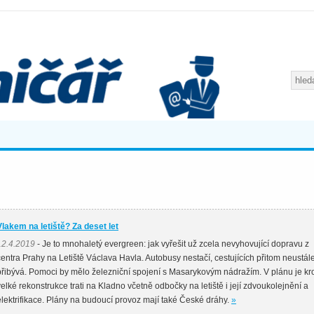
Vlakem na letiště? Za deset let
12.4.2019
- Je to mnohaletý evergreen: jak vyřešit už zcela nevyhovující dopravu z
centra Prahy na Letiště Václava Havla. Autobusy nestačí, cestujících přitom neustál
přibývá. Pomoci by mělo železniční spojení s Masarykovým nádražím. V plánu je k
velké rekonstrukce trati na Kladno včetně odbočky na letiště i její zdvoukolejnění a
elektrifikace. Plány na budoucí provoz mají také České dráhy.
»