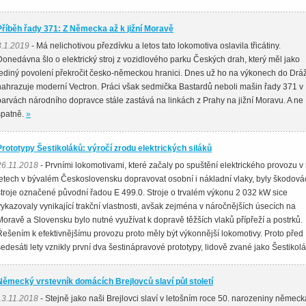
Příběh řady 371: Z Německa až k jižní Moravě
3.1.2019
- Má nelichotivou přezdívku a letos tato lokomotiva oslavila třicátiny.
Donedávna šlo o elektrický stroj z vozidlového parku Českých drah, který měl jako
jediný povolení překročit česko-německou hranici. Dnes už ho na výkonech do Dr
nahrazuje moderní Vectron. Práci však sedmička Bastardů neboli mašin řady 371 v
barvách národního dopravce stále zastává na linkách z Prahy na jižní Moravu. A ne
špatně.
»
Prototypy Šestikoláků: výročí zrodu elektrických siláků
26.11.2018
- Prvními lokomotivami, které začaly po spuštění elektrického provozu v 
letech v bývalém Československu dopravovat osobní i nákladní vlaky, byly škodov
stroje označené původní řadou E 499.0. Stroje o trvalém výkonu 2 032 kW sice
vykazovaly vynikající trakční vlastnosti, avšak zejména v náročnějších úsecích na
Moravě a Slovensku bylo nutné využívat k dopravě těžších vlaků přípřeží a postrků.
Řešením k efektivnějšímu provozu proto měly být výkonnější lokomotivy. Proto před
šedesáti lety vznikly první dva šestinápravové prototypy, lidově zvané jako Šestikolá
Německý vrstevník domácích Brejlovců slaví půl století
13.11.2018
- Stejně jako naši Brejlovci slaví v letošním roce 50. narozeniny německ