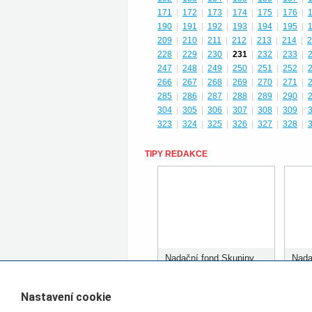
171
|
172
|
173
|
174
|
175
|
176
|
190
|
191
|
192
|
193
|
194
|
195
|
209
|
210
|
211
|
212
|
213
|
214
|
2
228
|
229
|
230
|
231
|
232
|
233
|
247
|
248
|
249
|
250
|
251
|
252
|
266
|
267
|
268
|
269
|
270
|
271
|
285
|
286
|
287
|
288
|
289
|
290
|
304
|
305
|
306
|
307
|
308
|
309
|
323
|
324
|
325
|
326
|
327
|
328
|
TIPY REDAKCE
Nadační fond Skupiny
Nada
ČD rozdělil prvních 400
ČD r
tisíc korun
tisíc
Nastavení cookie