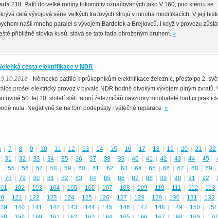
řada 218. Patří do velké rodiny lokomotiv označovaných jako V 160, pod kterou se
skrývá celá vývojová série velkých traťových strojů v mnoha modifikacích. V její histo
bychom našli mnoho paralel s vývojem Bardotek a Brejlovců. I když v provozu zůst
ještě přibližně stovka kusů, stává se tato řada ohroženým druhem.
»
Nelehká cesta elektrifikace v NDR
19.10.2018
- Německo patřilo k průkopníkům elektrifikace železnic, přesto po 2. sv
válce prošel elektrický provoz v bývalé NDR hodně divokým vývojem plným zvratů. 
polovině 50. let 20. století stáli tamní železničáři navzdory mnohaleté tradici praktick
bodě nula. Negativně se na tom podepsaly i válečné reparace.
»
6
|
7
|
8
|
9
|
10
|
11
|
12
|
13
|
14
|
15
|
16
|
17
|
18
|
19
|
20
|
21
|
22
|
31
|
32
|
33
|
34
|
35
|
36
|
37
|
38
|
39
|
40
|
41
|
42
|
43
|
44
|
45
|
4
|
55
|
56
|
57
|
58
|
59
|
60
|
61
|
62
|
63
|
64
|
65
|
66
|
67
|
68
|
69
|
|
78
|
79
|
80
|
81
|
82
|
83
|
84
|
85
|
86
|
87
|
88
|
89
|
90
|
91
|
92
|
101
|
102
|
103
|
104
|
105
|
106
|
107
|
108
|
109
|
110
|
111
|
112
|
113
20
|
121
|
122
|
123
|
124
|
125
|
126
|
127
|
128
|
129
|
130
|
131
|
132
139
|
140
|
141
|
142
|
143
|
144
|
145
|
146
|
147
|
148
|
149
|
150
|
151
158
|
159
|
160
|
161
|
162
|
163
|
164
|
165
|
166
|
167
|
168
|
169
|
170