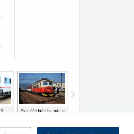
|
|
|
|
|
|
|
|
ří
Plecháče brázdily trati na
ů
Slovensku 10 let