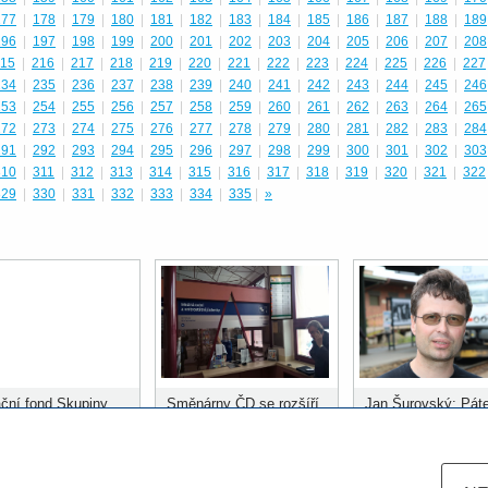
177
|
178
|
179
|
180
|
181
|
182
|
183
|
184
|
185
|
186
|
187
|
188
|
189
196
|
197
|
198
|
199
|
200
|
201
|
202
|
203
|
204
|
205
|
206
|
207
|
208
15
|
216
|
217
|
218
|
219
|
220
|
221
|
222
|
223
|
224
|
225
|
226
|
227
234
|
235
|
236
|
237
|
238
|
239
|
240
|
241
|
242
|
243
|
244
|
245
|
246
253
|
254
|
255
|
256
|
257
|
258
|
259
|
260
|
261
|
262
|
263
|
264
|
265
272
|
273
|
274
|
275
|
276
|
277
|
278
|
279
|
280
|
281
|
282
|
283
|
284
291
|
292
|
293
|
294
|
295
|
296
|
297
|
298
|
299
|
300
|
301
|
302
|
303
310
|
311
|
312
|
313
|
314
|
315
|
316
|
317
|
318
|
319
|
320
|
321
|
322
329
|
330
|
331
|
332
|
333
|
334
|
335
|
»
ční fond Skupiny
Směnárny ČD se rozšíří
Jan Šurovský: Páte
ozdělil prvních 400
do dalších stanic
městských systém
 korun
musí být kolejová
doprava