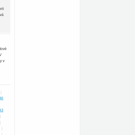
rii
ává
ětové
V
y v
|
46
93
|
|
|
|