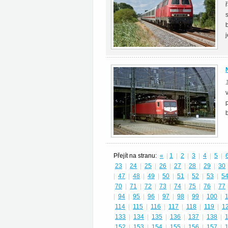
Přejít na stranu:
«
|
1
|
2
|
3
|
4
|
5
|
23
|
24
|
25
|
26
|
27
|
28
|
29
|
30
|
47
|
48
|
49
|
50
|
51
|
52
|
53
|
5
70
|
71
|
72
|
73
|
74
|
75
|
76
|
77
|
94
|
95
|
96
|
97
|
98
|
99
|
100
|
114
|
115
|
116
|
117
|
118
|
119
|
1
133
|
134
|
135
|
136
|
137
|
138
|
152
|
153
|
154
|
155
|
156
|
157
|