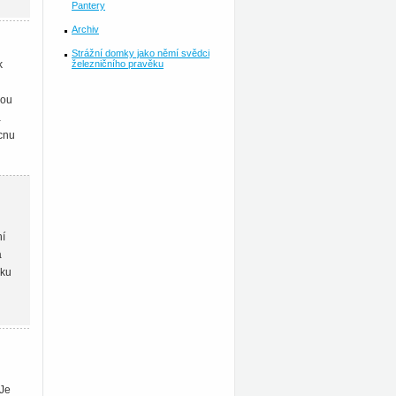
Pantery
Archiv
Strážní domky jako němí svědci
železničního pravěku
k
nou
a
ucnu
ní
a
oku
 Je