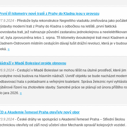
První tři kilometry nové tratě z Prahy do Kladna jsou v provozu
27.9.2024
- Přestože byla rekonstrukce Negrelliho viaduktu zmiňována jako počáte
výstavby moderní trati z Prahy do Kladna s odbočkou na letiště, první faktická
novostavba trati, jež nahrazuje původní zastaralou jednokolejnou a neelektrifikova
trať, byla zprovozněna letos 1. srpna. Tři kilometry dvoukolejné trati mezi Kladnem 
Kladnem-Ostrovcem místním cestujícím dávají tušit drážní revoluci, která je v budo
čeká.
»
Nádraží v Mladé Boleslavi projde obnovou
26.9.2024
- Cestující v Mladé Boleslavi se mohou těšit na útulné prostředí, které jim
poskytne nová budova na hlavním nádraží. Uvnitř objektu se bude nacházet moder
odbavovací hala s pokladnami a veřejnými toaletami. Správa železnic nyní vyhlásil
výběrové řízení na zhotovitele stavby. Samotné práce se plánují od února příštího r
do jara 2026.
»
ČD a Akademie řemesel Praha otevřely nový obor
23.9.2024
- České dráhy ve spolupráci s Akademií řemesel Praha – Střední školou
technickou otevřely od září nový učební obor Mechanik opravář kolejových vozidel.