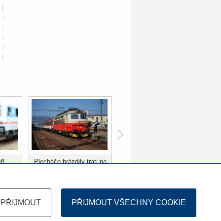
|
|
|
|
|
|
ří
Plecháče brázdily trati na
ů
Slovensku 10 let
PŘIJMOUT
PŘIJMOUT VŠECHNY COOKIE