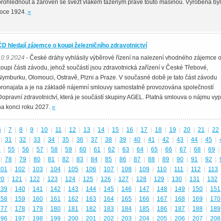
prohlédnout a zároveň se svézt vlakem taženým právě touto mašinou. Vyrobena byl
roce 1924.
»
ČD hledají zájemce o koupi železničního zdravotnictví
10.9.2024
- České dráhy vyhlásily výběrové řízení na nalezení vhodného zájemce 
koupi části závodu, jehož součástí jsou zdravotnická zařízení v České Třebové,
Nymburku, Olomouci, Ostravě, Plzni a Praze. V současné době je tato část závodu
pronajata a je na základě nájemní smlouvy samostatně provozována společností
Dopravní zdravotnictví, která je součástí skupiny AGEL. Platná smlouva o nájmu vyp
na konci roku 2027.
»
6
|
7
|
8
|
9
|
10
|
11
|
12
|
13
|
14
|
15
|
16
|
17
|
18
|
19
|
20
|
21
|
22
|
31
|
32
|
33
|
34
|
35
|
36
|
37
|
38
|
39
|
40
|
41
|
42
|
43
|
44
|
45
|
4
|
55
|
56
|
57
|
58
|
59
|
60
|
61
|
62
|
63
|
64
|
65
|
66
|
67
|
68
|
69
|
|
78
|
79
|
80
|
81
|
82
|
83
|
84
|
85
|
86
|
87
|
88
|
89
|
90
|
91
|
92
|
101
|
102
|
103
|
104
|
105
|
106
|
107
|
108
|
109
|
110
|
111
|
112
|
113
20
|
121
|
122
|
123
|
124
|
125
|
126
|
127
|
128
|
129
|
130
|
131
|
132
139
|
140
|
141
|
142
|
143
|
144
|
145
|
146
|
147
|
148
|
149
|
150
|
151
158
|
159
|
160
|
161
|
162
|
163
|
164
|
165
|
166
|
167
|
168
|
169
|
170
177
|
178
|
179
|
180
|
181
|
182
|
183
|
184
|
185
|
186
|
187
|
188
|
189
196
|
197
|
198
|
199
|
200
|
201
|
202
|
203
|
204
|
205
|
206
|
207
|
208