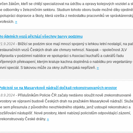
určen žákům, kteří se chtějí specializovat na údržbu a opravy kolejových vozidel a s
se odborníky v železničním sektoru. Studium tohoto oboru bude možné díky ojedině
spolupráci dopravce a školy, která vzešla z nedostatku pracovníků ve správkárensk
profesích.
»
Do jídelních vozů přichází všechny barvy podzimu
21.9.2024
- Blížící se podzim sice mají mnozí spojený s lehkou letní nostalgií, na pa
restauračních vozů Českých drah ale chmury nehrozí. Naopak – společnost JLV
připravila v podzimní nabídce ve spolupráci s Asociací kuchařů a cukrářů řadu
příjemných překvapení, kterým kraluje kachna doplněná o nabídku pro vegetariány 
pivní speciál. S takovou může za okny zuřit lecjaká nepřízeň.
»
Policisté se na Masarykově nádraží dočkali rekonstruovaných prostor
18.9.2024
- Příslušníkům Policie ČR začaly nedávno sloužit nově zrekonstruované
prostory ve výpravní budově Českých drah na pražském Masarykově nádraží. Služ
se sem přesunula z původního nevzhledného objektu, jenž ustoupil rekonstrukci a
rozšiřování nástupišť. Nové prostory, které nabízejí policistům odpovídající zázemí,
zrekonstruovaly České dráhy.
»