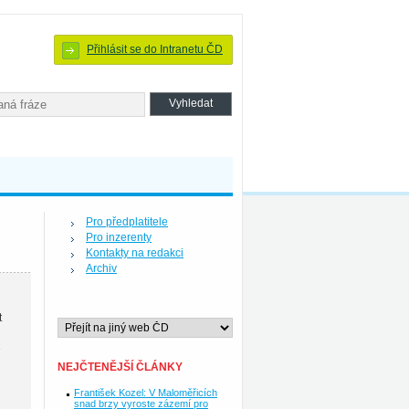
Přihlásit se do Intranetu ČD
Pro předplatitele
Pro inzerenty
Kontakty na redakci
Archiv
t
NEJČTENĚJŠÍ ČLÁNKY
František Kozel: V Maloměřicích
snad brzy vyroste zázemí pro