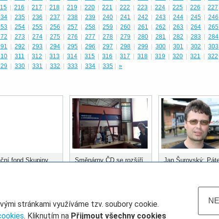
15
|
216
|
217
|
218
|
219
|
220
|
221
|
222
|
223
|
224
|
225
|
226
|
227
234
|
235
|
236
|
237
|
238
|
239
|
240
|
241
|
242
|
243
|
244
|
245
|
246
253
|
254
|
255
|
256
|
257
|
258
|
259
|
260
|
261
|
262
|
263
|
264
|
265
272
|
273
|
274
|
275
|
276
|
277
|
278
|
279
|
280
|
281
|
282
|
283
|
284
291
|
292
|
293
|
294
|
295
|
296
|
297
|
298
|
299
|
300
|
301
|
302
|
303
310
|
311
|
312
|
313
|
314
|
315
|
316
|
317
|
318
|
319
|
320
|
321
|
322
329
|
330
|
331
|
332
|
333
|
334
|
335
|
»
ční fond Skupiny
Směnárny ČD se rozšíří
Jan Šurovský: Páte
ozdělil prvních 400
do dalších stanic
městských systém
 korun
musí být kolejová
doprava
NE
ovými stránkami využíváme tzv. soubory cookie.
cookies
. Kliknutím na
Přijmout všechny cookies