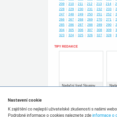
209
|
210
|
211
|
212
|
213
|
214
|
2
228
|
229
|
230
|
231
|
232
|
233
|
247
|
248
|
249
|
250
|
251
|
252
|
266
|
267
|
268
|
269
|
270
|
271
|
285
|
286
|
287
|
288
|
289
|
290
|
304
|
305
|
306
|
307
|
308
|
309
|
323
|
324
|
325
|
326
|
327
|
328
|
TIPY REDAKCE
Nadační fond Skupiny
Nada
ČD rozdělil prvních 400
ČD r
tisíc korun
tisíc
Nastavení cookie
K zajištění co nejlepší uživatelské zkušenosti s našimi web
Filtr pro třídění článků
Podrobné informace o cookies naleznete zde
informace o 