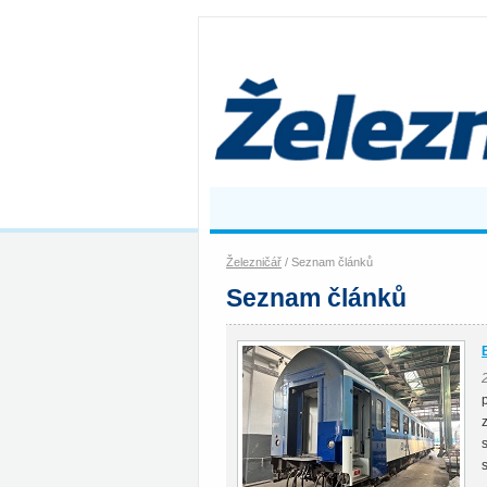
Železničář
/ Seznam článků
Seznam článků