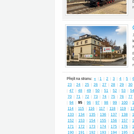
Přejít na stranu:
«
|
1
|
2
|
3
|
4
|
5
|
23
|
24
|
25
|
26
|
27
|
28
|
29
|
30
|
47
|
48
|
49
|
50
|
51
|
52
|
53
|
5
70
|
71
|
72
|
73
|
74
|
75
|
76
|
77
|
94
|
95
|
96
|
97
|
98
|
99
|
100
|
114
|
115
|
116
|
117
|
118
|
119
|
1
133
|
134
|
135
|
136
|
137
|
138
|
152
|
153
|
154
|
155
|
156
|
157
|
171
|
172
|
173
|
174
|
175
|
176
|
190
|
191
|
192
|
193
|
194
|
195
|