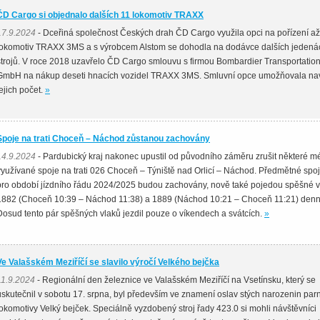
ČD Cargo si objednalo dalších 11 lokomotiv TRAXX
17.9.2024
- Dceřiná společnost Českých drah ČD Cargo využila opci na pořízení až
lokomotiv TRAXX 3MS a s výrobcem Alstom se dohodla na dodávce dalších jedenác
strojů. V roce 2018 uzavřelo ČD Cargo smlouvu s firmou Bombardier Transportatio
GmbH na nákup deseti hnacích vozidel TRAXX 3MS. Smluvní opce umožňovala nav
jejich počet.
»
Spoje na trati Choceň – Náchod zůstanou zachovány
14.9.2024
- Pardubický kraj nakonec upustil od původního záměru zrušit některé m
využívané spoje na trati 026 Choceň – Týniště nad Orlicí – Náchod. Předmětné spo
pro období jízdního řádu 2024/2025 budou zachovány, nově také pojedou spěšné v
1882 (Choceň 10:39 – Náchod 11:38) a 1889 (Náchod 10:21 – Choceň 11:21) denn
Dosud tento pár spěšných vlaků jezdil pouze o víkendech a svátcích.
»
Ve Valašském Meziříčí se slavilo výročí Velkého bejčka
11.9.2024
- Regionální den železnice ve Valašském Meziříčí na Vsetínsku, který se
uskutečnil v sobotu 17. srpna, byl především ve znamení oslav stých narozenin parn
lokomotivy Velký bejček. Speciálně vyzdobený stroj řady 423.0 si mohli návštěvníci