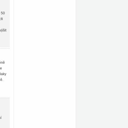
 50
ti
n
ýšit
éně
je
laky
ě.
í