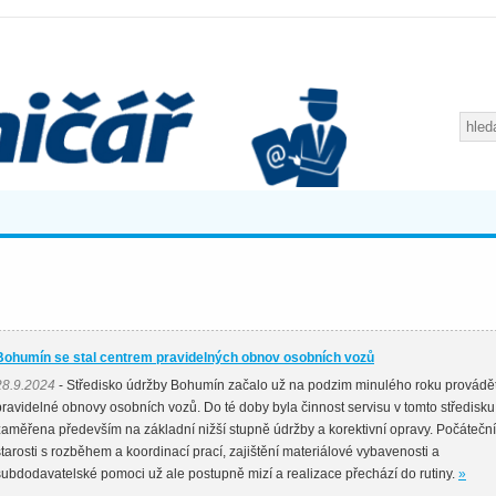
Bohumín se stal centrem pravidelných obnov osobních vozů
28.9.2024
- Středisko údržby Bohumín začalo už na podzim minulého roku provádě
pravidelné obnovy osobních vozů. Do té doby byla činnost servisu v tomto středisku
zaměřena především na základní nižší stupně údržby a korektivní opravy. Počáteční
starosti s rozběhem a koordinací prací, zajištění materiálové vybavenosti a
subdodavatelské pomoci už ale postupně mizí a realizace přechází do rutiny.
»