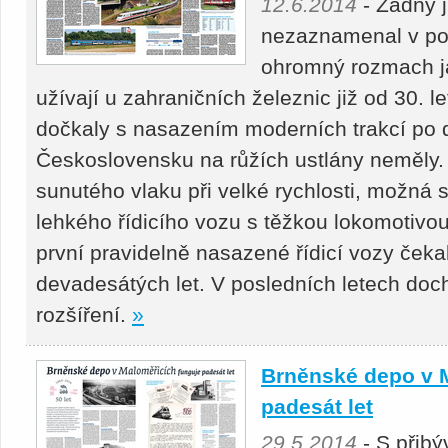
12.6.2014
- Žádný j
nezaznamenal v pos
ohromný rozmach ja
užívají u zahraničních železnic již od 30. l
dočkaly s nasazením moderních trakcí po d
Československu na růžích ustlány neměly.
sunutého vlaku při velké rychlosti, možná 
lehkého řídicího vozu s těžkou lokomotivou
první pravidelně nasazené řídicí vozy čeka
devadesátých let. V posledních letech doc
rozšíření.
»
Brněnské depo v 
padesát let
29.5.2014
- S přibý