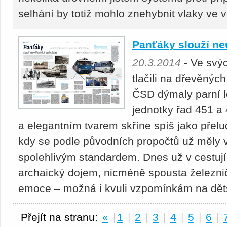
selhání by totiž mohlo znehybnit vlaky ve ve
Panťáky slouží ne
20.3.2014
- Ve svýc
tlačili na dřevěnýc
ČSD dýmaly parní lo
jednotky řad 451 a
a elegantním tvarem skříne spíš jako přelu
kdy se podle původních propočtů už měly v
spolehlivým standardem. Dnes už v cestují
archaický dojem, nicméně spousta železničá
emoce – možná i kvuli vzpomínkám na děts
Přejít na stranu:
«
|
1
|
2
|
3
|
4
|
5
|
6
|