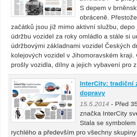
S depem v brněnský
obráceně. Přestože
začátků jsou již mimo aktivní službu, depo
údržbu vozidel za roky omládlo a stále si 
údržbovými základnami vozidel Českých dr
kolejových vozidel v Jihomoravském kraji.
prošly vozidla, dílny a jejich vybavení pro
InterCity: tradiční
dopravy
15.5.2014
- Před 35
značka InterCity s
Stala se symbolem 
rychlého a především pro všechny skupin