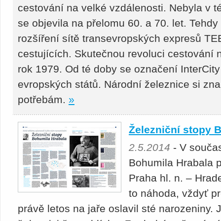
cestování na velké vzdálenosti. Nebyla v 
se objevila na přelomu 60. a 70. let. Tehd
rozšíření sítě transevropských expresů TEE
cestujících. Skutečnou revoluci cestování n
rok 1979. Od té doby se označení InterCity
evropských států. Národní železnice si zn
potřebám.
»
Železniční stopy 
2.5.2014
- V součas
Bohumila Hrabala 
Praha hl. n. – Hrade
to náhoda, vždyť pr
právě letos na jaře oslavil sté narozeniny. 