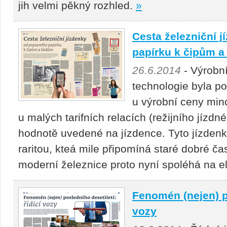
jih velmi pěkný rozhled.
»
Cesta železniční 
papírku k čipům 
26.6.2014
- Výrobn
technologie byla p
u výrobní ceny min
u malých tarifních relacích (režijního jízd
hodnotě uvedené na jízdence. Tyto jízdenk
raritou, kteá mile připomíná staré dobré ča
moderní železnice proto nyní spoléhá na el
Fenomén (nejen) po
vozy