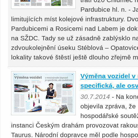
Pardubice hl. n. - 
limitujících míst kolejové infrastruktury. 
Pardubicemi a Rosicemi nad Labem je dok
na SŽDC. Tady se už zásadně zablýsklo na
zdvoukolejnění úseku Stéblová – Opatovice
lokality takové štěstí ještě dlouho zřejmě 
Výměna vozidel v 
specifická, ale o
30.7.2014
- Na konc
objevila zpráva, že
hospodářské soutě
instanci Českým drahám provozovat rakou
Taurus. Národní dopravce měl podle hospod