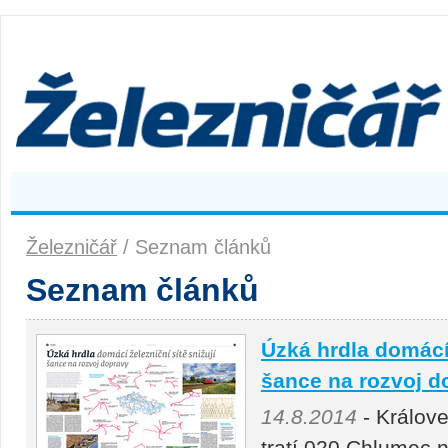
Železničář
/ Seznam článků
Seznam článků
Úzká hrdla domácí 
šance na rozvoj d
14.8.2014
- Králove
tratí 020 Chlumec n