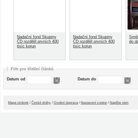
Nadační fond Skupiny
Nadační fond Skupiny
Směn
ČD rozdělil prvních 400
ČD rozdělil prvních 400
do d
tisíc korun
tisíc korun
Filtr pro třídění článků
Datum od
Datum do
Mapa stránek
/
České dráhy
/
Osobní doprava
/
Nastavení cookie
/
Napište nám