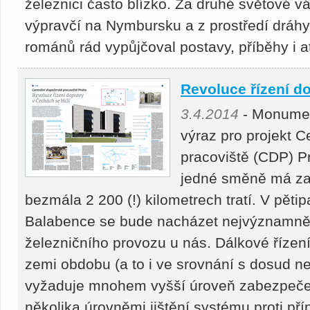
železnici často blízko. Za druhé světové v
výpravčí na Nymbursku a z prostředí dráhy
románů rád vypůjčoval postavy, příběhy i 
Revoluce řízení d
3.4.2014
- Monument
výraz pro projekt C
pracoviště (CDP) P
jedné směně má za š
bezmála 2 200 (!) kilometrech tratí. V pět
Balabence se bude nacházet nejvýznamněj
železničního provozu u nás. Dálkové řízen
zemi obdobu (a to i ve srovnání s dosud n
vyžaduje mnohem vyšší úroveň zabezpečení
několika úrovněmi jištění systému proti př