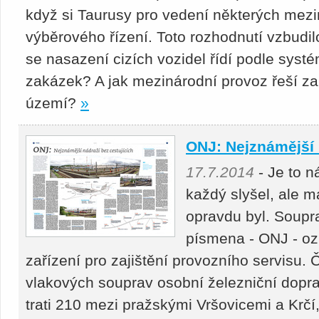
když si Taurusy pro vedení některých mezi
výběrového řízení. Toto rozhodnutí vzbudi
se nasazení cizích vozidel řídí podle sys
zakázek? A jak mezinárodní provoz řeší z
území?
»
ONJ: Nejznámější 
17.7.2014
- Je to n
každý slyšel, ale m
opravdu byl. Soupra
písmena - ONJ - oz
zařízení pro zajištění provozního servisu. 
vlakových souprav osobní železniční dopr
trati 210 mezi pražskými Vršovicemi a Krč