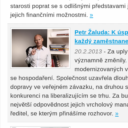
starosti poprat se s odlišnými představami 
jejich finančními možnostmi.
»
Petr Žaluda: K ú
každý zaměstnan
20.2.2013
- Za uply
významně změnily. 
modernizovaných voz
se hospodaření. Společnost uzavřela dlou
dopravy ve veřejném závazku, na druhou st
konkurenci na liberalizujícím se trhu. Za 
největší odpovědnost jejich vrcholový ma
ředitel, se kterým přinášíme rozhovor.
»