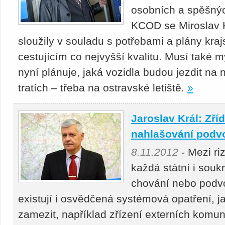
osobních a spěšnýc
KCOD se Miroslav Kl
sloužily v souladu s potřebami a plány kr
cestujícím co nejvyšší kvalitu. Musí také 
nyní plánuje, jaká vozidla budou jezdit na
tratích – třeba na ostravské letiště.
»
Jaroslav Král: Zří
nahlašování podv
8.11.2012
- Mezi ri
každá státní i souk
chování nebo podv
existují i osvědčená systémová opatření, 
zamezit, například zřízení externích komun