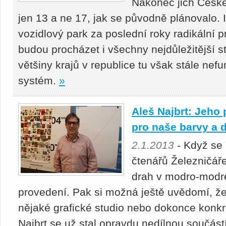
Nakonec jich České 
jen 13 a ne 17, jak se původně plánovalo. I
vozidlový park za poslední roky radikální 
budou procházet i všechny nejdůležitější st
většiny krajů v republice tu však stále nef
systém.
»
Aleš Najbrt: Jeho
pro naše barvy a 
2.1.2013
- Když se
čtenářů Železničář
drah v modro-modr
provedení. Pak si možná ještě uvědomí, ž
nějaké grafické studio nebo dokonce konkr
Najbrt se už stal opravdu nedílnou součástí