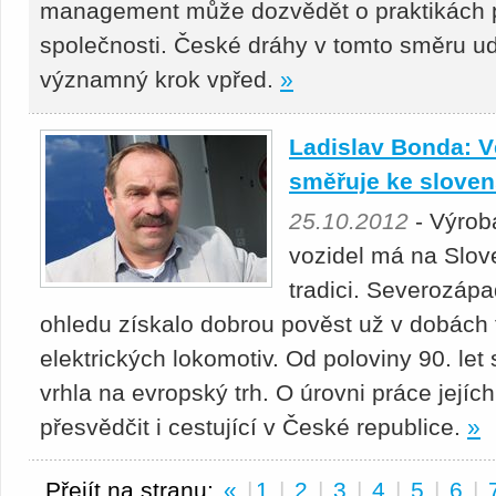
management může dozvědět o praktikách 
společnosti. České dráhy v tomto směru ud
významný krok vpřed.
»
Ladislav Bonda: V
směřuje ke slove
25.10.2012
- Výrob
vozidel má na Slov
tradici. Severozápa
ohledu získalo dobrou pověst už v dobách
elektrických lokomotiv. Od poloviny 90. let
vrhla na evropský trh. O úrovni práce jej
přesvědčit i cestující v České republice.
»
Přejít na stranu:
«
|
1
|
2
|
3
|
4
|
5
|
6
|