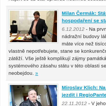
Milan Čermák: Stát
hospodaření se st
6.12.2012
- Na prvn
nádražní budovy lá
máte více než tisí
vlastně nepotřebujete, stane se konkurenč
zátěží. Vše ještě komplikují zájmy památká
systémového zásahu státu v této oblasti s
neobejdou.
»
Miroslav Klich: Na
jezdit i RegioPant
22.11.2012
- V jeho