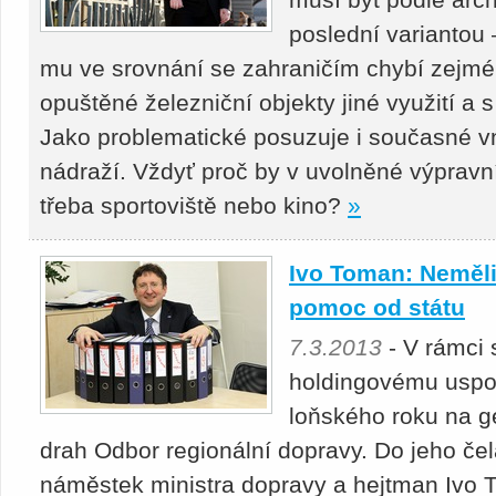
poslední variantou 
mu ve srovnání se zahraničím chybí zejmé
opuštěné železniční objekty jiné využití a 
Jako problematické posuzuje i současné v
nádraží. Vždyť proč by v uvolněné výprav
třeba sportoviště nebo kino?
»
Ivo Toman: Neměli
pomoc od státu
7.3.2013
- V rámci
holdingovému uspo
loňského roku na g
drah Odbor regionální dopravy. Do jeho če
náměstek ministra dopravy a hejtman Ivo 