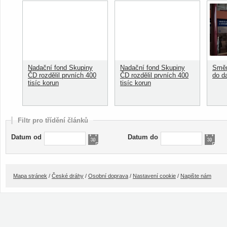
Nadační fond Skupiny
Nadační fond Skupiny
Směn
ČD rozdělil prvních 400
ČD rozdělil prvních 400
do d
tisíc korun
tisíc korun
Filtr pro třídění článků
Datum od
Datum do
Mapa stránek
/
České dráhy
/
Osobní doprava
/
Nastavení cookie
/
Napište nám