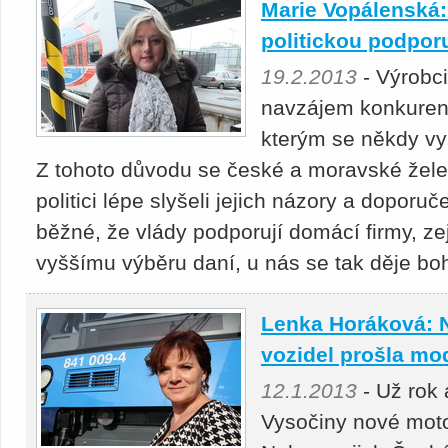
Marie Vopálenská:
politickou podpor
19.2.2013
- Výrobci
navzájem konkurent
kterým se někdy vyp
Z tohoto důvodu se české a moravské želez
politici lépe slyšeli jejich názory a doporuč
běžné, že vlády podporují domácí firmy, z
vyššímu výběru daní, u nás se tak děje bo
Lenka Horáková: N
vozidel prošla mo
12.1.2013
- Už rok 
Vysočiny nové moto