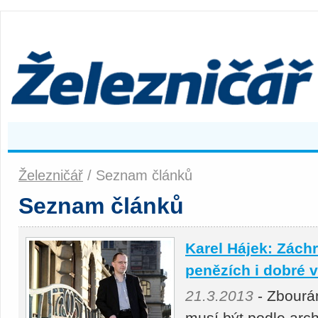
Železničář
/ Seznam článků
Seznam článků
Karel Hájek: Záchr
penězích i dobré v
21.3.2013
- Zbourá
musí být podle arch