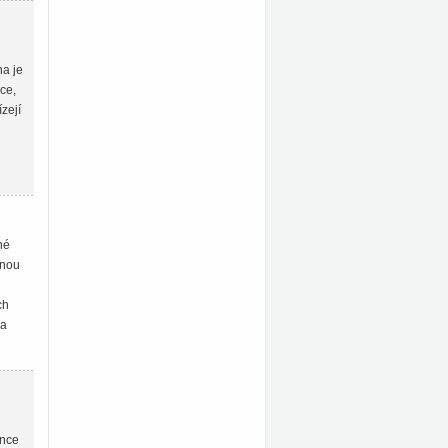
na je
ce,
zejí
né
pnou
ch
 a
énce