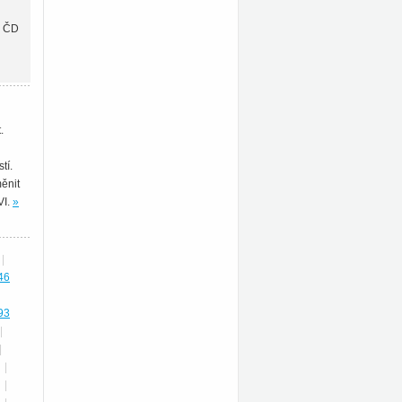
a ČD
.
tí.
měnit
I.
»
|
46
93
|
|
|
|