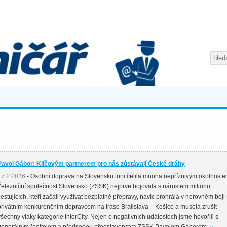
Pavol Gábor: Klíčovým partnerem pro nás zůstávají České dráhy
17.2.2016
- Osobní doprava na Slovensku loni čelila mnoha nepříznivým okolnoste
Železniční společnost Slovensko (ZSSK) nejprve bojovala s nárůstem milionů
cestujících, kteří začali využívat bezplatné přepravy, navíc prohrála v nerovném boji 
privátním konkurenčním dopravcem na trase Bratislava – Košice a musela zrušit
všechny vlaky kategorie InterCity. Nejen o negativních událostech jsme hovořili s