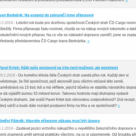
generálním ředitelem a předsedou představenstva ZSSK Pavolem Gáborem.
»
Ivan Bednárik: Na expanzi do zahraničí jsme připraveni
3.2.2016
- Letošní rok bude pro dceřinou společnost Českých drah ČD Cargo nesm
důležitý. Firma připravuje řadu novinek, chystá se na nákup nových lokomotiv a tak
uskutečnění nových přeprav. Na co vše se nákladní dopravce zaměří, jsme se zepta
předsedy představenstva ČD Cargo Ivana Bednárika.
»
Pavel Krtek: Hájit naše postavení na trhu není možnost, ale povinnost
20.1.2016
- Do horkého křesla šéfa Českých drah usedá přes rok. Každý den si
uvědomuje, že řídí společnost, jejíž akcionáři jsou všichni občané této země,
zaměstnává na 15 tisíc lidí a má věřitele, jejichž důvěra ve stabilitu národního dopr
se dá vyjádřit sumou 33 miliard korun. Takovou hodnotu mají dluhopisy vydané
Českými drahami. Jak snáší Pavel Krtek tuto obrovskou zodpovědnost? Zná recept,
který udrží a bude dále rozvíjet postavení firmy na trhu a ve společnosti?
»
Ondřej Páleník: Hlavním přínosem nákupu musí být úspora
6.1.2016
- Zastávat pozici vrchního nákupčího u největšího železničního dopravce v
zemi znamená umět sehnat prakticky všechno, na co si vzpomenete. Od šroubku př