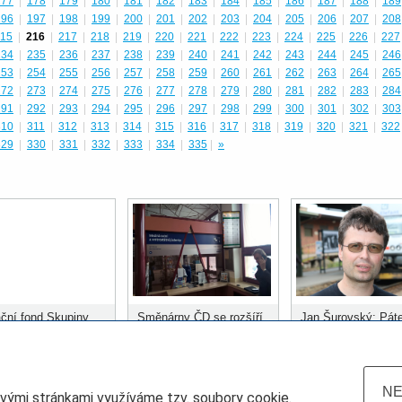
177
|
178
|
179
|
180
|
181
|
182
|
183
|
184
|
185
|
186
|
187
|
188
|
189
196
|
197
|
198
|
199
|
200
|
201
|
202
|
203
|
204
|
205
|
206
|
207
|
208
15
|
216
|
217
|
218
|
219
|
220
|
221
|
222
|
223
|
224
|
225
|
226
|
227
234
|
235
|
236
|
237
|
238
|
239
|
240
|
241
|
242
|
243
|
244
|
245
|
246
253
|
254
|
255
|
256
|
257
|
258
|
259
|
260
|
261
|
262
|
263
|
264
|
265
272
|
273
|
274
|
275
|
276
|
277
|
278
|
279
|
280
|
281
|
282
|
283
|
284
291
|
292
|
293
|
294
|
295
|
296
|
297
|
298
|
299
|
300
|
301
|
302
|
303
310
|
311
|
312
|
313
|
314
|
315
|
316
|
317
|
318
|
319
|
320
|
321
|
322
329
|
330
|
331
|
332
|
333
|
334
|
335
|
»
ční fond Skupiny
Směnárny ČD se rozšíří
Jan Šurovský: Páte
ozdělil prvních 400
do dalších stanic
městských systém
 korun
musí být kolejová
doprava
NE
ovými stránkami využíváme tzv. soubory cookie.