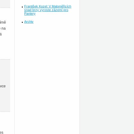
František Kozel: V Maloměřicích
snad brzy vyroste zázemí pro
Pantery
Archiv
írně
é na
li
avce
es