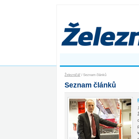
Železničář
/ Seznam článků
Seznam článků