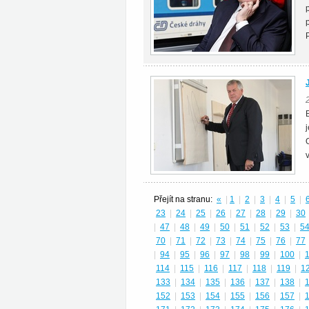
Přejít na stranu:
«
|
1
|
2
|
3
|
4
|
5
|
23
|
24
|
25
|
26
|
27
|
28
|
29
|
30
|
47
|
48
|
49
|
50
|
51
|
52
|
53
|
5
70
|
71
|
72
|
73
|
74
|
75
|
76
|
77
|
94
|
95
|
96
|
97
|
98
|
99
|
100
|
114
|
115
|
116
|
117
|
118
|
119
|
1
133
|
134
|
135
|
136
|
137
|
138
|
152
|
153
|
154
|
155
|
156
|
157
|