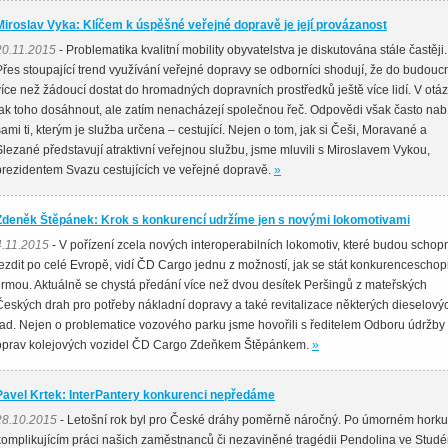
Miroslav Vyka: Klíčem k úspěšné veřejné dopravě je její provázanost
20.11.2015
- Problematika kvalitní mobility obyvatelstva je diskutována stále častěji.
Přes stoupající trend využívání veřejné dopravy se odborníci shodují, že do budouc
více než žádoucí dostat do hromadných dopravních prostředků ještě více lidí. V otáz
jak toho dosáhnout, ale zatím nenacházejí společnou řeč. Odpovědi však často nabí
sami ti, kterým je služba určena – cestující. Nejen o tom, jak si Češi, Moravané a
Slezané představují atraktivní veřejnou službu, jsme mluvili s Miroslavem Vykou,
prezidentem Svazu cestujících ve veřejné dopravě.
»
Zdeněk Štěpánek: Krok s konkurencí udržíme jen s novými lokomotivami
4.11.2015
- V pořízení zcela nových interoperabilních lokomotiv, které budou schop
jezdit po celé Evropě, vidí ČD Cargo jednu z možností, jak se stát konkurencescho
firmou. Aktuálně se chystá předání více než dvou desítek Peršingů z mateřských
Českých drah pro potřeby nákladní dopravy a také revitalizace některých dieselový
řad. Nejen o problematice vozového parku jsme hovořili s ředitelem Odboru údržby
oprav kolejových vozidel ČD Cargo Zdeňkem Štěpánkem.
»
Pavel Krtek: InterPantery konkurenci nepředáme
28.10.2015
- Letošní rok byl pro České dráhy poměrně náročný. Po úmorném horku
komplikujícím práci našich zaměstnanců či nezaviněné tragédii Pendolina ve Stud