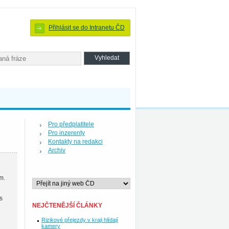
Přihlásit se do Intranetu ČD
Pro předplatitele
Pro inzerenty
Kontakty na redakci
Archiv
m.
s
NEJČTENĚJŠÍ ČLÁNKY
Rizikové přejezdy v kraji hlídají
kamery