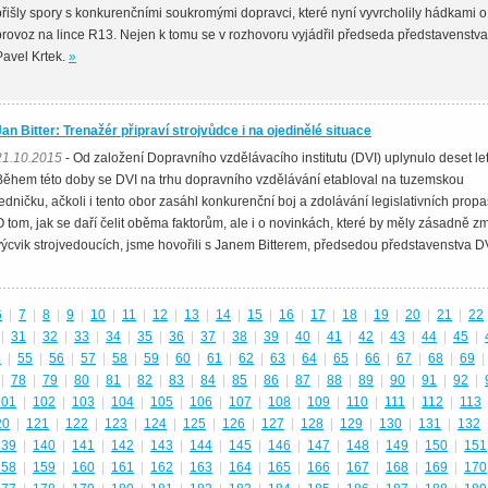
přišly spory s konkurenčními soukromými dopravci, které nyní vyvrcholily hádkami o
provoz na lince R13. Nejen k tomu se v rozhovoru vyjádřil předseda představenstv
Pavel Krtek.
»
Jan Bitter: Trenažér připraví strojvůdce i na ojedinělé situace
21.10.2015
- Od založení Dopravního vzdělávacího institutu (DVI) uplynulo deset let
Během této doby se DVI na trhu dopravního vzdělávání etabloval na tuzemskou
jedničku, ačkoli i tento obor zasáhl konkurenční boj a zdolávání legislativních propas
O tom, jak se daří čelit oběma faktorům, ale i o novinkách, které by měly zásadně z
výcvik strojvedoucích, jsme hovořili s Janem Bitterem, předsedou představenstva DV
6
|
7
|
8
|
9
|
10
|
11
|
12
|
13
|
14
|
15
|
16
|
17
|
18
|
19
|
20
|
21
|
22
|
31
|
32
|
33
|
34
|
35
|
36
|
37
|
38
|
39
|
40
|
41
|
42
|
43
|
44
|
45
|
4
|
55
|
56
|
57
|
58
|
59
|
60
|
61
|
62
|
63
|
64
|
65
|
66
|
67
|
68
|
69
|
|
78
|
79
|
80
|
81
|
82
|
83
|
84
|
85
|
86
|
87
|
88
|
89
|
90
|
91
|
92
|
101
|
102
|
103
|
104
|
105
|
106
|
107
|
108
|
109
|
110
|
111
|
112
|
113
20
|
121
|
122
|
123
|
124
|
125
|
126
|
127
|
128
|
129
|
130
|
131
|
132
139
|
140
|
141
|
142
|
143
|
144
|
145
|
146
|
147
|
148
|
149
|
150
|
151
158
|
159
|
160
|
161
|
162
|
163
|
164
|
165
|
166
|
167
|
168
|
169
|
170