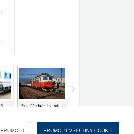
|
|
|
|
|
|
|
|
ří
Plecháče brázdily trati na
ů
Slovensku 10 let
PŘIJMOUT
PŘIJMOUT VŠECHNY COOKIE