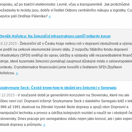
propisku, až po trakční elektromotor. Levně, včas a transparentně. Jak protichůdné
požadavky to leckdy jsou, dobře ví ředitel Odboru centrálního nákupu a logistiky. Co
nejvíce pálí Ondřeje Páleníka?
»
Zbyněk Hořelica: Na železniční infrastrukturu zamíří miliardy korun
16.12.2015
- Železniční síť v Česku hraje velkou roli v dopravní obslužnosti a výz
se podílí na celkové ekonomické úrovni státu. Z rozpočtu Státního fondu dopravní
infrastruktury (SFDI) směřují do oprav, údržby a výstavby sítě nezanedbatelné finan
zdroje, které tuzemské železnici pomáhají zaujmout důstojné místo v celoevropské
kontextu. O problematice financování jsme hovořili s ředitelem SFDI Zbyňkem
Hořelicou.
»
Souleymane Seck: České know-how je ideální pro železnici v Senegalu
2.12.2015
- V současné době je generálním konzulem na Slovensku, které mu ale
vůbec není cizí. Dopravní inženýr Souleymane Seck z dalekého Senegalu totiž v le
1986 až 1991 studoval na žilinské Vysoké škole dopravy a spojů obor Dopravní a
manipulační technika a provoz a údržba kolejových vozidel a naučil se i obstojně č
i slovensky. Dnes pracuje pro senegalskou vládu nejen jako konzul, ale i jako exper
oblasti dopravy a průmyslu.
»