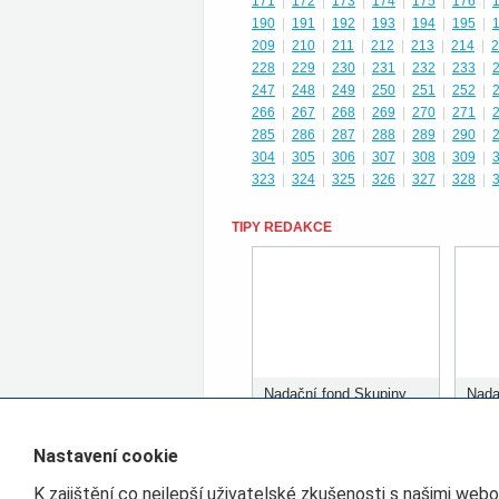
171
|
172
|
173
|
174
|
175
|
176
|
190
|
191
|
192
|
193
|
194
|
195
|
209
|
210
|
211
|
212
|
213
|
214
|
2
228
|
229
|
230
|
231
|
232
|
233
|
247
|
248
|
249
|
250
|
251
|
252
|
266
|
267
|
268
|
269
|
270
|
271
|
285
|
286
|
287
|
288
|
289
|
290
|
304
|
305
|
306
|
307
|
308
|
309
|
323
|
324
|
325
|
326
|
327
|
328
|
TIPY REDAKCE
Nadační fond Skupiny
Nada
ČD rozdělil prvních 400
ČD r
tisíc korun
tisíc
Nastavení cookie
K zajištění co nejlepší uživatelské zkušenosti s našimi web