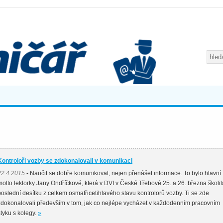
Kontroloři vozby se zdokonalovali v komunikaci
22.4.2015
- Naučit se dobře komunikovat, nejen přenášet informace. To bylo hlavní
motto lektorky Jany Ondříčkové, která v DVI v České Třebové 25. a 26. března školil
poslední desítku z celkem osmatřicetihlavého stavu kontrolorů vozby. Ti se zde
zdokonalovali především v tom, jak co nejlépe vycházet v každodenním pracovním
styku s kolegy.
»