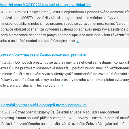
Prestižní cena MOSTY 2014 za náš přístup k vozíčkářům
8.4.2015
- Projekt Českých drah „Cestu si objednávám z pohodlí svého domova“ zís
prestižní cenu MOSTY – zvítězil v rámci kategorie Instituce veřejné správy za
mimořádnou aktivitu nebo čin ve prospěch osob se zdravotním postižením. Národní
dopravce obdržel ocenění za vytvoření systému objednávek přepravy a asistence p
osoby s omezenou schopností pohybu pomocí aplikace dostupné všem zákazníků
webu a na každé osobní pokladně Českých drah.
»
Kontaktní centrum zažilo česko-slovenskou premiéru
8.4.2015
- Do nových prostor by se už brzy měli přestěhovat zaměstnanci Kontaktní
centra ČD na pražském Masarykově nádraží. Operátoři budou moci při každodenn
telefonickém či e-mailovém styku s klienty využít komfortnějšího zázemí. Stěhování 
očekává v druhé půlce roku, kdy budou prostory nového centra kompletně vybaven
softwarem a příslušnými technologiemi.
»
Železničář vyhrál soutěž o nejlepší firemní periodikum
2.4.2015
- Čtrnáctideník Skupiny ČD Železničář uspěl v soutěži Fénix content
marketing. Stanul na zlaté příčce v kategorii B2E – noviny. Celkem 36 porotců druh
ročníku klání, zaměřeného na kreativitu tvůrců, označilo Železničáře jako nejlepší