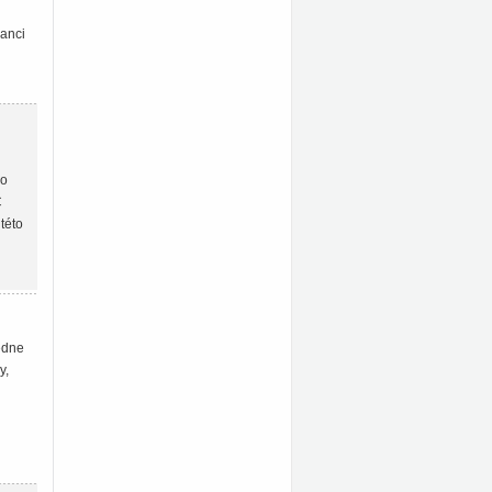
lanci
lo
C
této
edne
y,