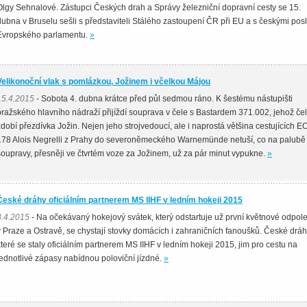
Olgy Sehnalové. Zástupci Českých drah a Správy železniční dopravní cesty se 15.
dubna v Bruselu sešli s představiteli Stálého zastoupení ČR při EU a s českými pos
Evropského parlamentu.
»
Velikonoční vlak s pomlázkou, Jožinem i včelkou Májou
15.4.2015
- Sobota 4. dubna krátce před půl sedmou ráno. K šestému nástupišti
pražského hlavního nádraží přijíždí souprava v čele s Bastardem 371.002, jehož če
zdobí přezdívka Jožin. Nejen jeho strojvedoucí, ale i naprostá většina cestujících E
178 Alois Negrelli z Prahy do severoněmeckého Warnemünde netuší, co na palubě 
soupravy, přesněji ve čtvrtém voze za Jožinem, už za pár minut vypukne.
»
České dráhy oficiálním partnerem MS IIHF v ledním hokeji 2015
8.4.2015
- Na očekávaný hokejový svátek, který odstartuje už první květnové odpol
v Praze a Ostravě, se chystají stovky domácích i zahraničních fanoušků. České dráh
které se staly oficiálním partnerem MS IIHF v ledním hokeji 2015, jim pro cestu na
jednotlivé zápasy nabídnou poloviční jízdné.
»