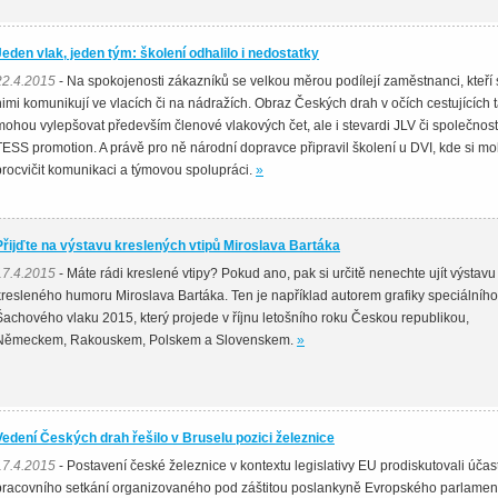
Jeden vlak, jeden tým: školení odhalilo i nedostatky
22.4.2015
- Na spokojenosti zákazníků se velkou měrou podílejí zaměstnanci, kteří 
nimi komunikují ve vlacích či na nádražích. Obraz Českých drah v očích cestujících 
mohou vylepšovat především členové vlakových čet, ale i stevardi JLV či společnost
TESS promotion. A právě pro ně národní dopravce připravil školení u DVI, kde si mo
procvičit komunikaci a týmovou spolupráci.
»
Přijďte na výstavu kreslených vtipů Miroslava Bartáka
17.4.2015
- Máte rádi kreslené vtipy? Pokud ano, pak si určitě nenechte ujít výstavu
kresleného humoru Miroslava Bartáka. Ten je například autorem grafiky speciálního
Šachového vlaku 2015, který projede v říjnu letošního roku Českou republikou,
Německem, Rakouskem, Polskem a Slovenskem.
»
Vedení Českých drah řešilo v Bruselu pozici železnice
17.4.2015
- Postavení české železnice v kontextu legislativy EU prodiskutovali účast
pracovního setkání organizovaného pod záštitou poslankyně Evropského parlamen