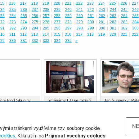
15
|
216
|
217
|
218
|
219
|
220
|
221
|
222
|
223
|
224
|
225
|
226
|
227
234
|
235
|
236
|
237
|
238
|
239
|
240
|
241
|
242
|
243
|
244
|
245
|
246
253
|
254
|
255
|
256
|
257
|
258
|
259
|
260
|
261
|
262
|
263
|
264
|
265
272
|
273
|
274
|
275
|
276
|
277
|
278
|
279
|
280
|
281
|
282
|
283
|
284
291
|
292
|
293
|
294
|
295
|
296
|
297
|
298
|
299
|
300
|
301
|
302
|
303
310
|
311
|
312
|
313
|
314
|
315
|
316
|
317
|
318
|
319
|
320
|
321
|
322
329
|
330
|
331
|
332
|
333
|
334
|
335
|
»
ční fond Skupiny
Směnárny ČD se rozšíří
Jan Šurovský: Páte
ozdělil prvních 400
do dalších stanic
městských systém
 korun
musí být kolejová
doprava
NE
ovými stránkami využíváme tzv. soubory cookie.
cookies
. Kliknutím na
Přijmout všechny cookies