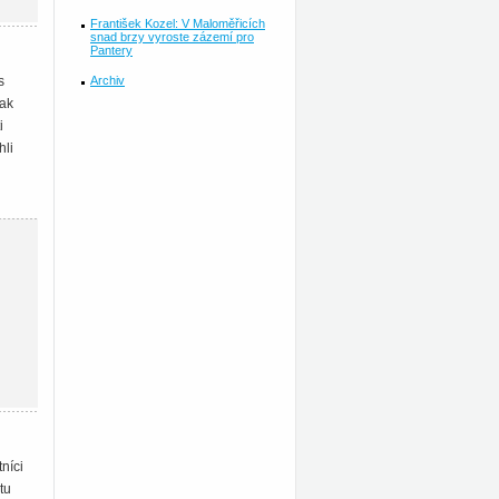
František Kozel: V Maloměřicích
snad brzy vyroste zázemí pro
Pantery
Archiv
s
tak
i
hli
níci
tu