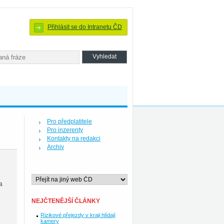
Přihlásit se do Intranetu ČD
Pro předplatitele
Pro inzerenty
Kontakty na redakci
Archiv
a
NEJČTENĚJŠÍ ČLÁNKY
Rizikové přejezdy v kraji hlídají
kamery