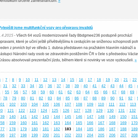
periodikum určené zaměstnancům.
»
Vylepšili jsme multifunkční vozy pro přepravu invalidů
1.4.2015
- Všech 64 vozů modernizované řady Bbdgmee236 postupně prochází
úpravami, které je učiní ještě přívětivějšímu k cestujícím se sníženou schopností po
Jeden z prvních byl ve středu 1. dubna představen na pražském hlavním nádraží a
zástupci Národní rady osob se zdravotním postižením ČR v čele s předsedou Václ
Krásou absolvovali prezentační jízdu, během které si novinky ve voze vyzkoušeli.
»
6
|
7
|
8
|
9
|
10
|
11
|
12
|
13
|
14
|
15
|
16
|
17
|
18
|
19
|
20
|
21
|
22
|
31
|
32
|
33
|
34
|
35
|
36
|
37
|
38
|
39
|
40
|
41
|
42
|
43
|
44
|
45
|
4
|
55
|
56
|
57
|
58
|
59
|
60
|
61
|
62
|
63
|
64
|
65
|
66
|
67
|
68
|
69
|
|
78
|
79
|
80
|
81
|
82
|
83
|
84
|
85
|
86
|
87
|
88
|
89
|
90
|
91
|
92
|
101
|
102
|
103
|
104
|
105
|
106
|
107
|
108
|
109
|
110
|
111
|
112
|
113
20
|
121
|
122
|
123
|
124
|
125
|
126
|
127
|
128
|
129
|
130
|
131
|
132
139
|
140
|
141
|
142
|
143
|
144
|
145
|
146
|
147
|
148
|
149
|
150
|
151
158
|
159
|
160
|
161
|
162
|
163
|
164
|
165
|
166
|
167
|
168
|
169
|
170
177
|
178
|
179
|
180
|
181
|
182
|
183
|
184
|
185
|
186
|
187
|
188
|
189
196
|
197
|
198
|
199
|
200
|
201
|
202
|
203
|
204
|
205
|
206
|
207
|
208