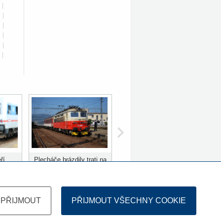
|
|
|
|
|
|
ří
Plecháče brázdily trati na
ů
Slovensku 10 let
PŘIJMOUT
PŘIJMOUT VŠECHNY COOKIE