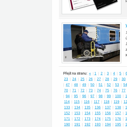
Přejít na stranu:
«
|
1
|
2
|
3
|
4
|
5
|
23
|
24
|
25
|
26
|
27
|
28
|
29
|
30
|
47
|
48
|
49
|
50
|
51
|
52
|
53
|
5
70
|
71
|
72
|
73
|
74
|
75
|
76
|
77
|
94
|
95
|
96
|
97
|
98
|
99
|
100
|
114
|
115
|
116
|
117
|
118
|
119
|
1
133
|
134
|
135
|
136
|
137
|
138
|
152
|
153
|
154
|
155
|
156
|
157
|
171
|
172
|
173
|
174
|
175
|
176
|
190
|
191
|
192
|
193
|
194
|
195
|