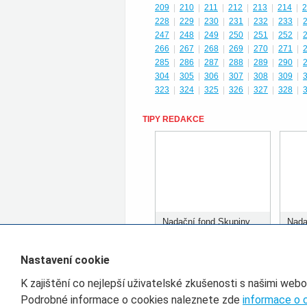
209
|
210
|
211
|
212
|
213
|
214
|
2
228
|
229
|
230
|
231
|
232
|
233
|
247
|
248
|
249
|
250
|
251
|
252
|
266
|
267
|
268
|
269
|
270
|
271
|
285
|
286
|
287
|
288
|
289
|
290
|
304
|
305
|
306
|
307
|
308
|
309
|
323
|
324
|
325
|
326
|
327
|
328
|
TIPY REDAKCE
Nadační fond Skupiny
Nada
ČD rozdělil prvních 400
ČD r
tisíc korun
tisíc
Nastavení cookie
K zajištění co nejlepší uživatelské zkušenosti s našimi web
Filtr pro třídění článků
Podrobné informace o cookies naleznete zde
informace o 