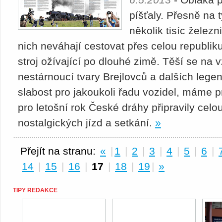
píšťaly. Přesně na 
několik tisíc želez
nich neváhají cestovat přes celou republiku
stroj ožívající po dlouhé zimě. Těší se na 
nestárnoucí tvary Brejlovců a dalších legen
slabost pro jakoukoli řadu vozidel, máme 
pro letošní rok České dráhy připravily cel
nostalgických jízd a setkání.
»
Přejít na stranu:
«
|
1
|
2
|
3
|
4
|
5
|
6
|
14
|
15
|
16
|
17
|
18
|
19
|
»
TIPY REDAKCE