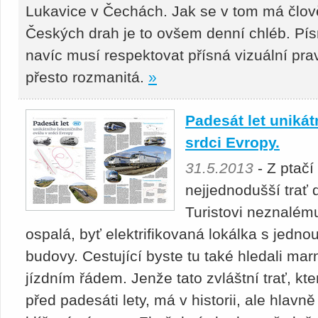
Lukavice v Čechách. Jak se v tom má člov
Českých drah je to ovšem denní chléb. Pí
navíc musí respektovat přísná vizuální pra
přesto rozmanitá.
»
Padesát let unikát
srdci Evropy.
31.5.2013
- Z ptačí
nejjednodušší trať
Turistovi neznalému
ospalá, byť elektrifikovaná lokálka s jedno
budovy. Cestující byste tu také hledali mar
jízdním řádem. Jenže tato zvláštní trať, k
před padesáti lety, má v historii, ale hlavn