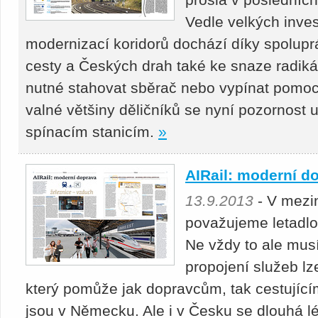
Vedle velkých inves
modernizací koridorů dochází díky spolupr
cesty a Českých drah také ke snaze radikál
nutné stahovat sběrač nebo vypínat pomoc
valné většiny děličníků se nyní pozornost 
spínacím stanicím.
»
AIRail: moderní d
13.9.2013
- V mezi
považujeme letadlo
Ne vždy to ale mus
propojení služeb lze
který pomůže jak dopravcům, tak cestujíc
jsou v Německu. Ale i v Česku se dlouhá lé