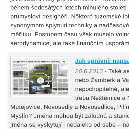
během šedesátých letech minulého století pr
průmysloví designéři. Některé tuzemské lo
synonymem splynutí techniky a nadčasové
měřítku. Postupem času však muselo volno
aerodynamice, ale také finančním úsporám
Jak správně napsa
26.6.2013
- Také se
nebo Žamberk a Vam
nepochopitelné, ale
třeba Neštěmice a 
Mutějovice, Novosedly a Novosedlice, Pilín
Myslín? Jména mohou být záludná a stani
jména se vyskytují i nedaleko od sebe – n