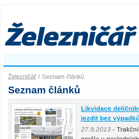
Železničář
/ Seznam článků
Seznam článků
Likvidace deliční
jezdit bez výpadk
27.9.2013
- Trakční
prošla v posledníc