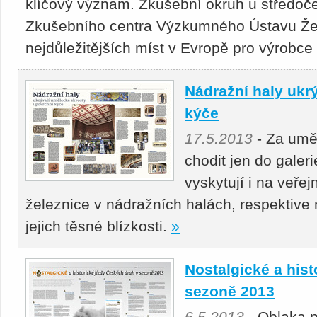
klíčový význam. Zkušební okruh u středoče
Zkušebního centra Výzkumného Ústavu Žel
nejdůležitějších míst v Evropě pro výrobce 
Nádražní haly ukr
kýče
17.5.2013
- Za umě
chodit jen do gale
vyskytují i na veře
železnice v nádražních halách, respektive 
jejich těsné blízkosti.
»
Nostalgické a hist
sezoně 2013
6.5.2013
- Oblaka p