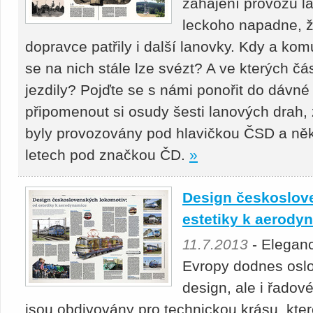
zahájení provozu l
leckoho napadne, ž
dopravce patřily i další lanovky. Kdy a ko
se na nich stále lze svézt? A ve kterých 
jezdily? Pojďte se s námi ponořit do dávné
připomenout si osudy šesti lanových drah,
byly provozovány pod hlavičkou ČSD a něk
letech pod značkou ČD.
»
Design českoslov
estetiky k aerody
11.7.2013
- Eleganc
Evropy dodnes oslo
design, ale i řadov
jsou obdivovány pro technickou krásu, ktero