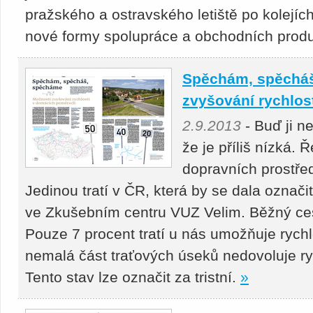
pražského a ostravského letiště po kolejích
nové formy spolupráce a obchodních produ
Spěchám, spěcháš
zvyšování rychlo
2.9.2013
- Buď ji n
že je příliš nízká. 
dopravních prostře
Jedinou tratí v ČR, která by se dala označit
ve Zkušebním centru VUZ Velim. Běžný ces
Pouze 7 procent tratí u nás umožňuje rych
nemalá část traťových úseků nedovoluje ry
Tento stav lze označit za tristní.
»