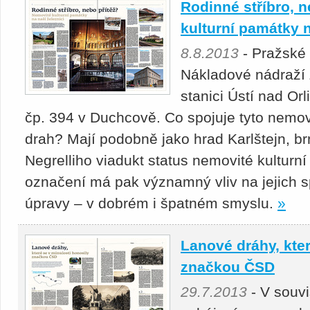
Rodinné stříbro, 
kulturní památky n
8.8.2013
- Pražské 
Nákladové nádraží 
stanici Ústí nad Or
čp. 394 v Duchcově. Co spojuje tyto nemovi
drah? Mají podobně jako hrad Karlštejn, b
Negrelliho viadukt status nemovité kulturní 
označení má pak významný vliv na jejich s
úpravy – v dobrém i špatném smyslu.
»
Lanové dráhy, kter
značkou ČSD
29.7.2013
- V souvi