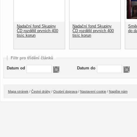
Nadační fond Skupiny
Nadační fond Skupiny
Směn
ČD rozdělil prvních 400
ČD rozdělil prvních 400
do d
tisíc korun
tisíc korun
Filtr pro třídění článků
Datum od
Datum do
Mapa stránek
/
České dráhy
/
Osobní doprava
/
Nastavení cookie
/
Napište nám