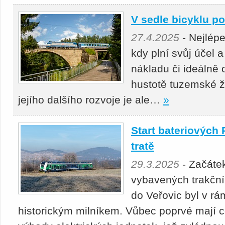
V sedle bicyklu p
27.4.2025
- Nejlépe
kdy plní svůj účel a
nákladu či ideálně 
hustotě tuzemské že
jejího dalšího rozvoje je ale…
»
Start bateriových 
tratě
29.3.2025
- Začáte
vybavených trakčním
do Veřovic byl v r
historickým milníkem. Vůbec poprvé mají c