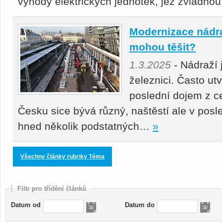
výhody elektrických jednotek, jež zvládn
Modernizace nádraž
mohou těšit?
1.3.2025
- Nádraží
železnici. Často utv
poslední dojem z ce
Česku sice bývá různý, naštěstí ale v po
hned několik podstatných…
»
Všechny články rubriky Téma
Filtr pro třídění článků
Datum od
Datum do