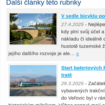
Další články této rubriky
V sedle bicyklu p
27.4.2025
- Nejlépe
kdy plní svůj účel a
nákladu či ideálně 
hustotě tuzemské že
jejího dalšího rozvoje je ale…
»
Start bateriových 
tratě
29.3.2025
- Začáte
vybavených trakčním
do Veřovic byl v r