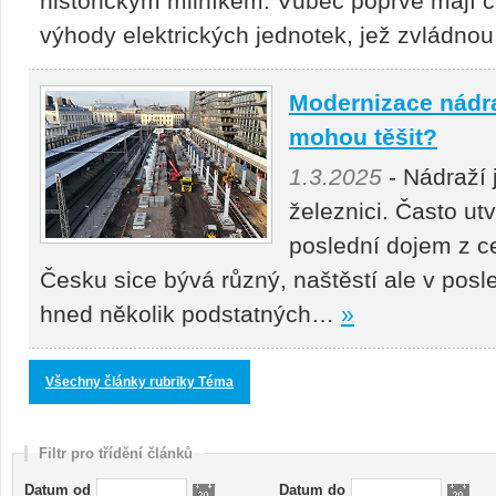
historickým milníkem. Vůbec poprvé mají c
výhody elektrických jednotek, jež zvládn
Modernizace nádraž
mohou těšit?
1.3.2025
- Nádraží
železnici. Často utv
poslední dojem z ce
Česku sice bývá různý, naštěstí ale v po
hned několik podstatných…
»
Všechny články rubriky Téma
Filtr pro třídění článků
Datum od
Datum do