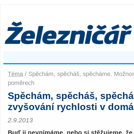
Téma
/ Spěchám, spěcháš, spěcháme. Možnosti
poměrech
Spěchám, spěcháš, spěchá
zvyšování rychlosti v dom
2.9.2013
Buď ji nevnímáme, nebo si stěžujeme, že je