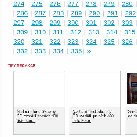
274
|
275
|
276
|
277
|
278
|
279
|
280
|
286
|
287
|
288
|
289
|
290
|
291
|
292
297
|
298
|
299
|
300
|
301
|
302
|
303
|
309
|
310
|
311
|
312
|
313
|
314
|
315
320
|
321
|
322
|
323
|
324
|
325
|
326
|
332
|
333
|
334
|
335
|
»
TIPY REDAKCE
Nadační fond Skupiny
Nadační fond Skupiny
Směn
ČD rozdělil prvních 400
ČD rozdělil prvních 400
do d
tisíc korun
tisíc korun