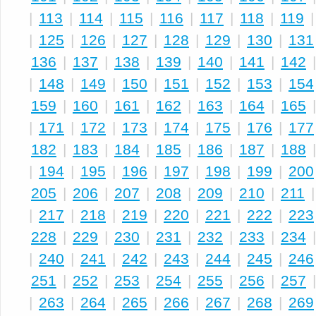
|
113
|
114
|
115
|
116
|
117
|
118
|
119
|
125
|
126
|
127
|
128
|
129
|
130
|
131
136
|
137
|
138
|
139
|
140
|
141
|
142
|
148
|
149
|
150
|
151
|
152
|
153
|
154
159
|
160
|
161
|
162
|
163
|
164
|
165
|
171
|
172
|
173
|
174
|
175
|
176
|
177
182
|
183
|
184
|
185
|
186
|
187
|
188
|
194
|
195
|
196
|
197
|
198
|
199
|
200
205
|
206
|
207
|
208
|
209
|
210
|
211
|
217
|
218
|
219
|
220
|
221
|
222
|
223
228
|
229
|
230
|
231
|
232
|
233
|
234
|
240
|
241
|
242
|
243
|
244
|
245
|
246
251
|
252
|
253
|
254
|
255
|
256
|
257
|
263
|
264
|
265
|
266
|
267
|
268
|
269