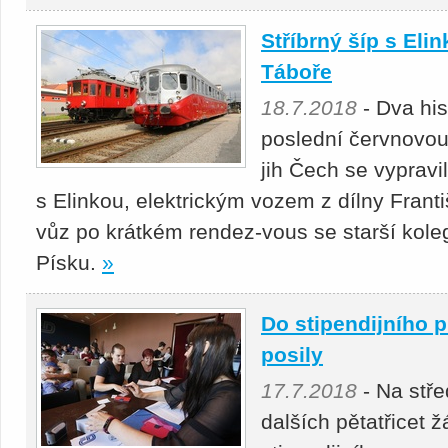
Stříbrný šíp s Eli
Táboře
18.7.2018
- Dva his
poslední červnovou
jih Čech se vypravil
s Elinkou, elektrickým vozem z dílny Frant
vůz po krátkém rendez-vous se starší koleg
Písku.
»
Do stipendijního 
posily
17.7.2018
- Na stře
dalších pětatřicet ž