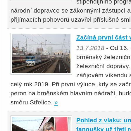
stipendijního pro
národní dopravce se zákonnými zástupci 
přijímacích pohovorů uzavřel příslušné sml
Začíná první část
13.7.2018
- Od 16. 
brněnský železniční
železniční dopravy
zářijovém víkendu a
celý rok 2019. Při první výluce, kdy se zač
peron na brněnském hlavním nádraží, bud
směru Střelice.
»
Pohled z vlaku: un
fanoušky už třetí 