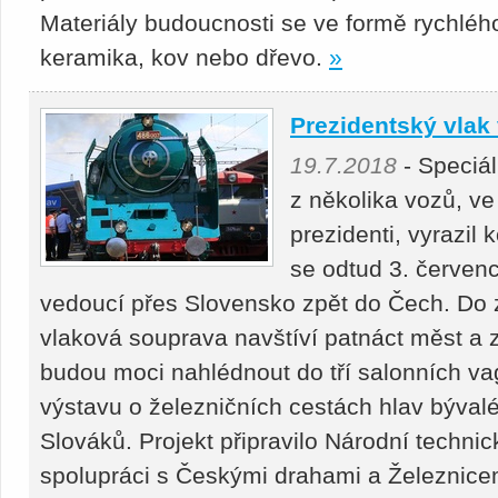
Materiály budoucnosti se ve formě rychlého
keramika, kov nebo dřevo.
»
Prezidentský vlak
19.7.2018
- Speciál
z několika vozů, ve
prezidenti, vyrazil
se odtud 3. červen
vedoucí přes Slovensko zpět do Čech. Do 
vlaková souprava navštíví patnáct měst a
budou moci nahlédnout do tří salonních va
výstavu o železničních cestách hlav býva
Slováků. Projekt připravilo Národní techn
spolupráci s Českými drahami a Železnicem