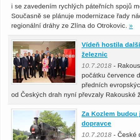
i se zavedením rychlých páteřních spojů me
Současně se plánuje modernizace řady nád
regionální dráhy ze Zlína do Otrokovic.
»
Vídeň hostila dal
železnic
10.7.2018
- Rakous
počátku července d
předních evropskýc
od Českých drah nyní převzaly Rakouské ž
Za Kozlem budou j
dopravce
10.7.2018
- České 