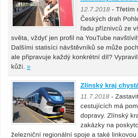
12.7.2018
- Třetím 
Českých drah Pohle
řadu příznivců ze v
světa, vždyť jen profil na YouTube navštívil
Dalšími statisíci návštěvníků se může poch
ale připravuje každý konkrétní díl? Vypravili
kůži.
»
Zlínský kraj chyst
11.7.2018
- Zastavi
cestujících má pom
dopravy. Zlínský kr
zakázky na poskyto
železniční regionální spoje a také linkovo