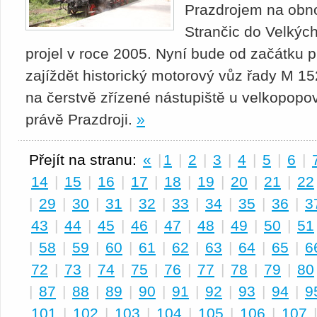
Prazdrojem na obno
Strančic do Velkých
projel v roce 2005. Nyní bude od začátku 
zajíždět historický motorový vůz řady M 15
na čerstvě zřízené nástupiště u velkopopov
právě Prazdroji.
»
Přejít na stranu:
«
|
1
|
2
|
3
|
4
|
5
|
6
|
14
|
15
|
16
|
17
|
18
|
19
|
20
|
21
|
22
|
29
|
30
|
31
|
32
|
33
|
34
|
35
|
36
|
3
43
|
44
|
45
|
46
|
47
|
48
|
49
|
50
|
51
|
58
|
59
|
60
|
61
|
62
|
63
|
64
|
65
|
6
72
|
73
|
74
|
75
|
76
|
77
|
78
|
79
|
80
|
87
|
88
|
89
|
90
|
91
|
92
|
93
|
94
|
9
101
|
102
|
103
|
104
|
105
|
106
|
107