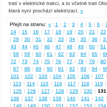
tratí v elektrické trakci, a to včetně trati
která nyní prochází elektrizací.
»
Přejít na stranu:
«
|
1
|
2
|
3
|
4
|
5
|
6
|
14
|
15
|
16
|
17
|
18
|
19
|
20
|
21
|
22
|
29
|
30
|
31
|
32
|
33
|
34
|
35
|
36
|
3
43
|
44
|
45
|
46
|
47
|
48
|
49
|
50
|
51
|
58
|
59
|
60
|
61
|
62
|
63
|
64
|
65
|
6
72
|
73
|
74
|
75
|
76
|
77
|
78
|
79
|
80
|
87
|
88
|
89
|
90
|
91
|
92
|
93
|
94
|
9
101
|
102
|
103
|
104
|
105
|
106
|
107
|
113
|
114
|
115
|
116
|
117
|
118
|
119
|
125
|
126
|
127
|
128
|
129
|
130
|
131
136
|
137
|
138
|
139
|
140
|
141
|
142
|
148
|
149
|
150
|
151
|
152
|
153
|
154