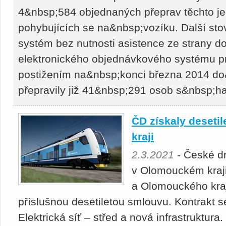
4&nbsp;584 objednaných přeprav těchto je
pohybujících se na&nbsp;vozíku. Další st
systém bez nutnosti asistence ze strany 
elektronického objednávkového systému pro
postižením na&nbsp;konci března 2014 d
přepravily již 41&nbsp;291 osob s&nbsp;
ČD získaly deseti
kraji
2.3.2021
- České dr
v Olomouckém kraji
a Olomouckého kra
příslušnou desetiletou smlouvu. Kontrakt 
Elektrická síť – střed a nová infrastruktur