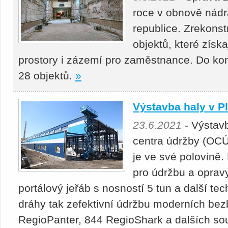
roce v obnově nádr
republice. Zrekons
objektů, které získ
prostory i zázemí pro zaměstnance. Do ko
28 objektů.
»
Výstavba haly v Pl
23.6.2021
- Výstavb
centra údržby (OCÚ
je ve své polovině
pro údržbu a opravy
portálový jeřáb s nosností 5 tun a další t
dráhy tak zefektivní údržbu moderních bez
RegioPanter, 844 RegioShark a dalších so