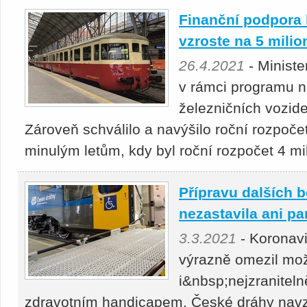
Finanční podpora 
vzroste na 5 mili
26.4.2021
- Ministe
v rámci programu n
železničních vozid
Zároveň schválilo a navýšilo roční rozpočet
minulým letům, kdy byl roční rozpočet 4 mi
Přípravu dalších 
nezastavila ani p
3.3.2021
- Koronav
výrazně omezil mož
i&nbsp;nejzraniteln
zdravotním handicapem. České dráhy navzdo