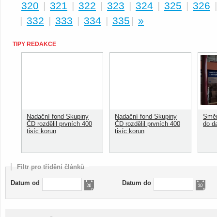
320
|
321
|
322
|
323
|
324
|
325
|
326
|
332
|
333
|
334
|
335
|
»
TIPY REDAKCE
Nadační fond Skupiny
Nadační fond Skupiny
Směn
ČD rozdělil prvních 400
ČD rozdělil prvních 400
do d
tisíc korun
tisíc korun
Filtr pro třídění článků
Datum od
Datum do