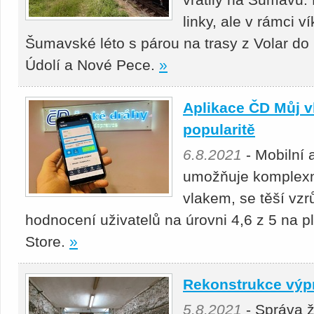
linky, ale v rámci 
Šumavské léto s párou na trasy z Volar do
Údolí a Nové Pece.
»
Aplikace ČD Můj vl
popularitě
6.8.2021
- Mobilní 
umožňuje komplexní
vlakem, se těší vzrů
hodnocení uživatelů na úrovni 4,6 z 5 na p
Store.
»
Rekonstrukce výp
5.8.2021
- Správa ž