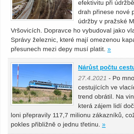
efektivitu při údrž
drah přinese nové p
údržby v pražské Mi
Vršovicích. Dopravce ho vybudoval jako vla
Správy železnic, které mají omezenou kapaci
přesunech mezi depy musí platit.
»
Nárůst počtu cest
27.4.2021
- Po mno
cestujících ve vlac
trend obrátil. Na v
která zájem lidí do
loni přepravily 117,7 milionu zákazníků, c
pokles přibližně o jednu třetinu.
»