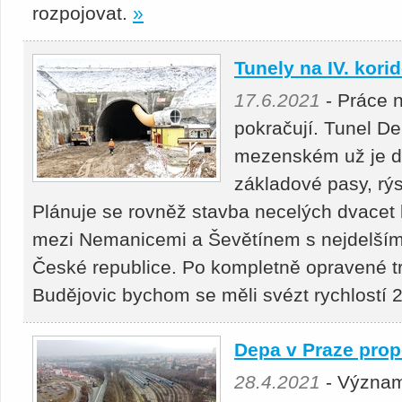
rozpojovat.
»
Tunely na IV. kor
17.6.2021
- Práce 
pokračují. Tunel De
mezenském už je d
základové pasy, rýs
Plánuje se rovněž stavba necelých dvacet
mezi Nemanicemi a Ševětínem s nejdelším
České republice. Po kompletně opravené t
Budějovic bychom se měli svézt rychlostí 
Depa v Praze prop
28.4.2021
- Význam