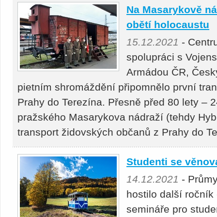
Na Masarykově nád
obětí holocaustu
15.12.2021
- Centr
spolupráci s Vojen
Armádou ČR, Český
pietním shromáždění připomnělo první tran
Prahy do Terezína. Přesně před 80 lety – 24
pražského Masarykova nádraží (tehdy Hyb
transport židovských občanů z Prahy do Te
Studenti se věnova
14.12.2021
- Průmy
hostilo další roční
semináře pro stude