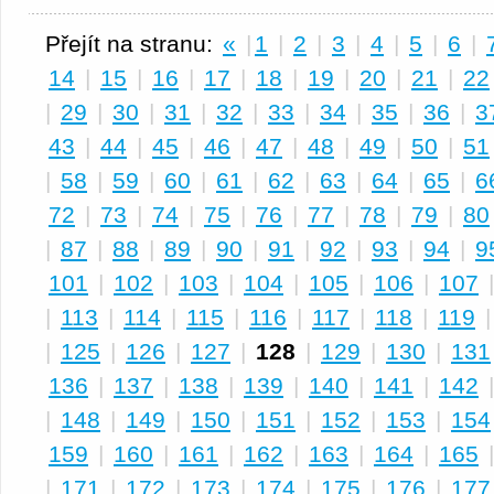
Přejít na stranu:
«
|
1
|
2
|
3
|
4
|
5
|
6
|
14
|
15
|
16
|
17
|
18
|
19
|
20
|
21
|
22
|
29
|
30
|
31
|
32
|
33
|
34
|
35
|
36
|
3
43
|
44
|
45
|
46
|
47
|
48
|
49
|
50
|
51
|
58
|
59
|
60
|
61
|
62
|
63
|
64
|
65
|
6
72
|
73
|
74
|
75
|
76
|
77
|
78
|
79
|
80
|
87
|
88
|
89
|
90
|
91
|
92
|
93
|
94
|
9
101
|
102
|
103
|
104
|
105
|
106
|
107
|
113
|
114
|
115
|
116
|
117
|
118
|
119
|
125
|
126
|
127
|
128
|
129
|
130
|
131
136
|
137
|
138
|
139
|
140
|
141
|
142
|
148
|
149
|
150
|
151
|
152
|
153
|
154
159
|
160
|
161
|
162
|
163
|
164
|
165
|
171
|
172
|
173
|
174
|
175
|
176
|
177