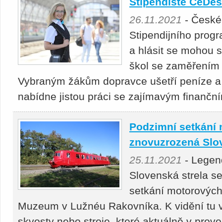
Stipendisté ČéDésu
26.11.2021
- České 
Stipendijního prog
a hlásit se mohou s
škol se zaměřením 
Vybraným žákům dopravce ušetří peníze a
nabídne jistou práci se zajímavým finančn
Podzimní setkání 
znovuzrozená Slov
25.11.2021
- Legen
Slovenská strela se
setkání motorových 
Muzeum v Lužnéu Rakovníka. K vidění tu vš
skvosty nebo stroje, které aktuálně v prov