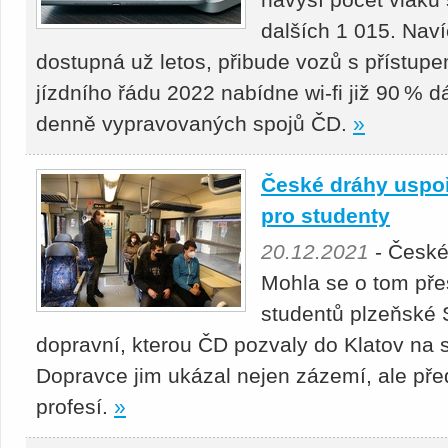
dalších 1 015. Navíc
dostupná už letos, přibude vozů s přístupe
jízdního řádu 2022 nabídne wi-fi již 90 % d
denně vypravovaných spojů ČD.
»
České dráhy uspoř
pro studenty
20.12.2021
- České
Mohla se o tom pře
studentů plzeňské 
dopravní, kterou ČD pozvaly do Klatov na s
Dopravce jim ukázal nejen zázemí, ale předs
profesí.
»