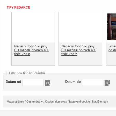
TIPY REDAKCE
Nadační fond Skupiny
Nadační fond Skupiny
Směn
ČD rozdělil prvních 400
ČD rozdělil prvních 400
do d
tisíc korun
tisíc korun
Filtr pro třídění článků
Datum od
Datum do
Mapa stránek
/
České dráhy
/
Osobní doprava
/
Nastavení cookie
/
Napište nám