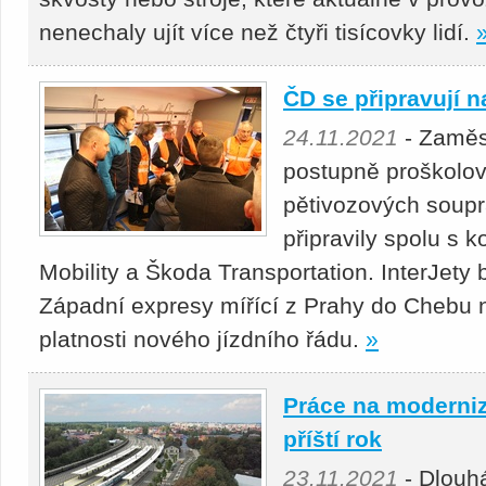
nenechaly ujít více než čtyři tisícovky lidí.
ČD se připravují n
24.11.2021
- Zaměs
postupně proškolov
pětivozových soupr
připravily spolu s
Mobility a Škoda Transportation. InterJety
Západní expresy mířící z Prahy do Chebu
platnosti nového jízdního řádu.
»
Práce na moderniza
příští rok
23.11.2021
- Dlouhá