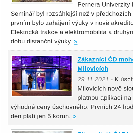
Pernera Univerzity 
Seminář byl rozsáhlejší než v předchozích 
prvním bylo zahájení výuky v nově akredito
Elektrická trakce a elektromobilita a druh
dobu distanční výuky.
»
Zákazníci ČD moho
Milovicích
29.11.2021
- K úsch
Milovicích nově slo
platnou aplikací na
výhodné ceny úschovného. Prvních 24 hodi
den platí jen 5 korun.
»