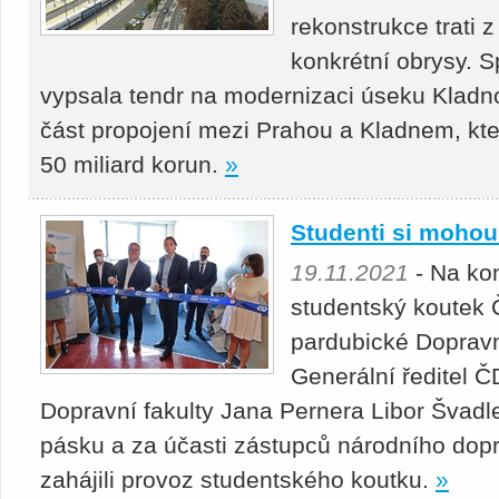
rekonstrukce trati 
konkrétní obrysy. S
vypsala tendr na modernizaci úseku Kladn
část propojení mezi Prahou a Kladnem, kt
50 miliard korun.
»
Studenti si mohou
19.11.2021
- Na kon
studentský koutek 
pardubické Dopravn
Generální ředitel 
Dopravní fakulty Jana Pernera Libor Švadle
pásku a za účasti zástupců národního do
zahájili provoz studentského koutku.
»