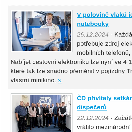
V polovině vlaků j
notebooky
26.12.2024
- Každá
potřebuje zdroj ele
mobilních telefonů, 
Nabíjet cestovní elektroniku lze nyní ve 4
které tak lze snadno přeměnit v pojízdný Tr
vlastní minikino.
»
ČD přivítaly setk
dispečerů
22.12.2024
- Začát
vrátilo mezinárodní