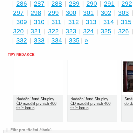
|
286
|
287
|
288
|
289
|
290
|
291
|
292
297
|
298
|
299
|
300
|
301
|
302
|
303
|
309
|
310
|
311
|
312
|
313
|
314
|
315
320
|
321
|
322
|
323
|
324
|
325
|
326
|
332
|
333
|
334
|
335
|
»
TIPY REDAKCE
Nadační fond Skupiny
Nadační fond Skupiny
Směn
ČD rozdělil prvních 400
ČD rozdělil prvních 400
do d
tisíc korun
tisíc korun
Filtr pro třídění článků