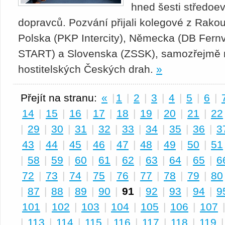
hned šesti středoe
dopravců. Pozvání přijali kolegové z Rak
Polska (PKP Intercity), Německa (DB Fern
START) a Slovenska (ZSSK), samozřejmě n
hostitelských Českých drah.
»
Přejít na stranu:
«
|
1
|
2
|
3
|
4
|
5
|
6
|
14
|
15
|
16
|
17
|
18
|
19
|
20
|
21
|
22
|
29
|
30
|
31
|
32
|
33
|
34
|
35
|
36
|
3
43
|
44
|
45
|
46
|
47
|
48
|
49
|
50
|
51
|
58
|
59
|
60
|
61
|
62
|
63
|
64
|
65
|
6
72
|
73
|
74
|
75
|
76
|
77
|
78
|
79
|
80
|
87
|
88
|
89
|
90
|
91
|
92
|
93
|
94
|
9
101
|
102
|
103
|
104
|
105
|
106
|
107
|
113
|
114
|
115
|
116
|
117
|
118
|
119