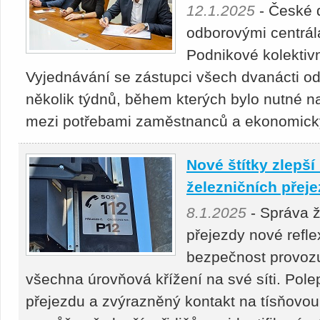
12.1.2025
- České 
odborovými centrá
Podnikové kolektiv
Vyjednávání se zástupci všech dvanácti od
několik týdnů, během kterých bylo nutné n
mezi potřebami zaměstnanců a ekonomick
Nové štítky zlepší
železničních přej
8.1.2025
- Správa ž
přejezdy nové reflex
bezpečnost provozu.
všechna úrovňová křížení na své síti. Pole
přejezdu a zvýrazněný kontakt na tísňovou l