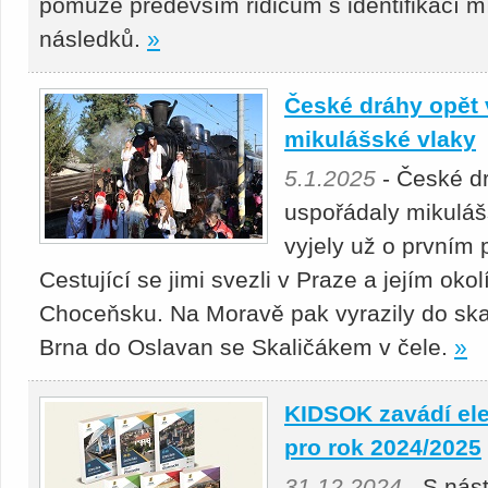
pomůže především řidičům s identifikací mís
následků.
»
České dráhy opět 
mikulášské vlaky
5.1.2025
- České dr
uspořádaly mikulášs
vyjely už o prvním
Cestující se jimi svezli v Praze a jejím okol
Choceňsku. Na Moravě pak vyrazily do ska
Brna do Oslavan se Skaličákem v čele.
»
KIDSOK zavádí elek
pro rok 2024/2025
31.12.2024
- S nás