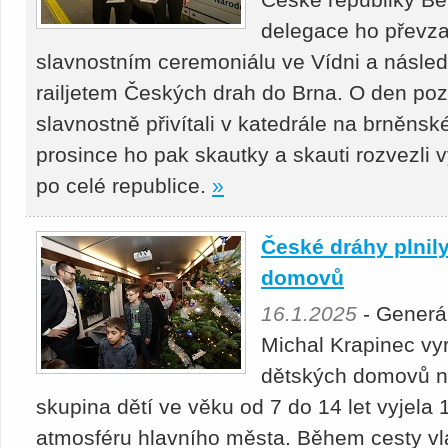
delegace ho převza
slavnostním ceremoniálu ve Vídni a násled
railjetem Českých drah do Brna. O den poz
slavnostně přivítali v katedrále na brněns
prosince ho pak skautky a skauti rozvezli 
po celé republice.
»
České dráhy plnil
domovů
16.1.2025
- Generál
Michal Krapinec vy
dětských domovů na
skupina dětí ve věku od 7 do 14 let vyjela 
atmosféru hlavního města. Během cesty vl