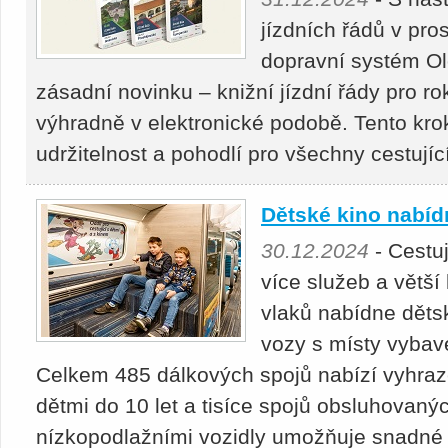
jízdních řádů v pro
dopravní systém O
zásadní novinku – knižní jízdní řády pro r
výhradně v elektronické podobě. Tento krok
udržitelnost a pohodlí pro všechny cestujíc
Dětské kino nabíd
30.12.2024
- Cestuj
více služeb a větší
vlaků nabídne dětsk
vozy s místy vybav
Celkem 485 dálkových spojů nabízí vyhraze
dětmi do 10 let a tisíce spojů obsluhovaný
nízkopodlažními vozidly umožňuje snadné 