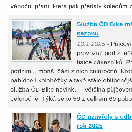
vánoční přání, která pak předaly kolegům
Služba ČD Bike m
sezonu
13.1.2025
- Půjčovn
provozují pod značk
tisíce zákazníků. P
podzimu, menší část z nich celoročně. Kro
nabídce i koloběžky a také stále oblíbenějš
služba ČD Bike novinku – většina půjčove
celoročně. Týká se to 59 z celkem 69 pob
ČD uzavřely s odb
rok 2025