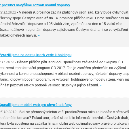
V prosinci navýšíme rozsah osobní dopravy
22.11.2012
- V neděli 9. prosince začíná platit nový jízdní řád, který bude ovlivňovat
všechny spoje Českých drah až do 14. prosince příštího roku. Oproti současnosti n
národní železniční dopravce o 105 vlaků více, v průměru za den o 15 vlaků více.
Rozsah dálkové i regionální dopravy zajišťované Českými drahami se ve vyjádření
vlakokilometrech navýší.
»
Vyrazili jsme na cestu, která vede k holdingu
8.11.2012
- Během příštích pěti let budou společnosti začleněné do Skupiny ČD
realizovat transformační program ČD 2017. Ten je zaměřen především na zvýšení
výkonnosti a konkurenceschopnosti v oblasti osobní dopravy, nákladní dopravy a s
stanic. Klíčovým bodem programu je vytvoření holdingového modelu řízení, který m
přinést pozitivní efekt v podobě velikosti skupiny a jejího zázemí.
»
Spustili jsme mobilní web pro chytré telefony
25.10.2012
- Stal se přenosný telefon vaší prodlouženou rukou a hledáte v něm ve
potřebné informace? Pokud ano, určitě si oblíbíte informační novinku Českých drah,
která byla spuštěna na začátku října: mobilní web optimalizovaný právě pro takzva