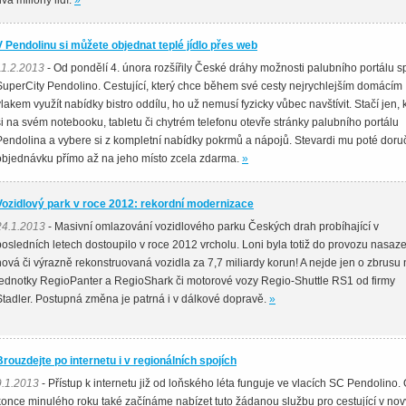
va miliony lidí.
»
V Pendolinu si můžete objednat teplé jídlo přes web
11.2.2013
- Od pondělí 4. února rozšířily České dráhy možnosti palubního portálu s
SuperCity Pendolino. Cestující, který chce během své cesty nejrychlejším domácím
vlakem využít nabídky bistro oddílu, ho už nemusí fyzicky vůbec navštívit. Stačí jen, 
si na svém notebooku, tabletu či chytrém telefonu otevře stránky palubního portálu
Pendolina a vybere si z kompletní nabídky pokrmů a nápojů. Stevardi mu poté doru
objednávku přímo až na jeho místo zcela zdarma.
»
Vozidlový park v roce 2012: rekordní modernizace
24.1.2013
- Masivní omlazování vozidlového parku Českých drah probíhající v
posledních letech dostoupilo v roce 2012 vrcholu. Loni byla totiž do provozu nasaz
nová či výrazně rekonstruovaná vozidla za 7,7 miliardy korun! A nejde jen o zbrusu
jednotky RegioPanter a RegioShark či motorové vozy Regio-Shuttle RS1 od firmy
Stadler. Postupná změna je patrná i v dálkové dopravě.
»
Brouzdejte po internetu i v regionálních spojích
9.1.2013
- Přístup k internetu již od loňského léta funguje ve vlacích SC Pendolino.
konce minulého roku také začínáme nabízet tuto žádanou službu pro cestující v no