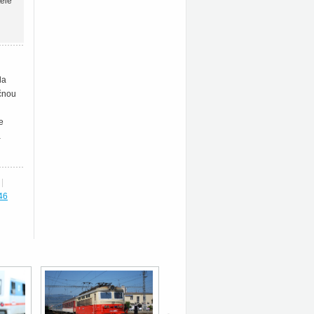
telé
la
ečnou
e
a
|
46