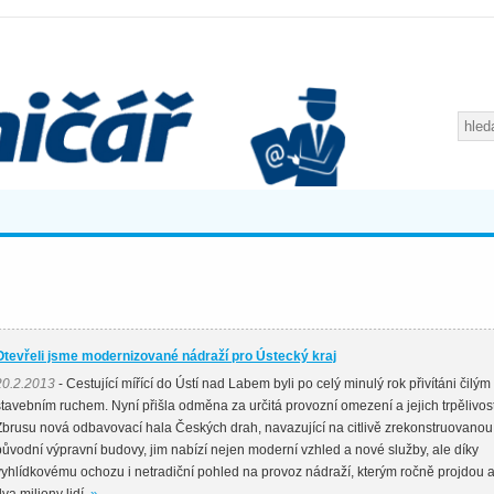
Otevřeli jsme modernizované nádraží pro Ústecký kraj
20.2.2013
- Cestující mířící do Ústí nad Labem byli po celý minulý rok přivítáni čilým
stavebním ruchem. Nyní přišla odměna za určitá provozní omezení a jejich trpělivost
Zbrusu nová odbavovací hala Českých drah, navazující na citlivě zrekonstruovanou
původní výpravní budovy, jim nabízí nejen moderní vzhled a nové služby, ale díky
vyhlídkovému ochozu i netradiční pohled na provoz nádraží, kterým ročně projdou a