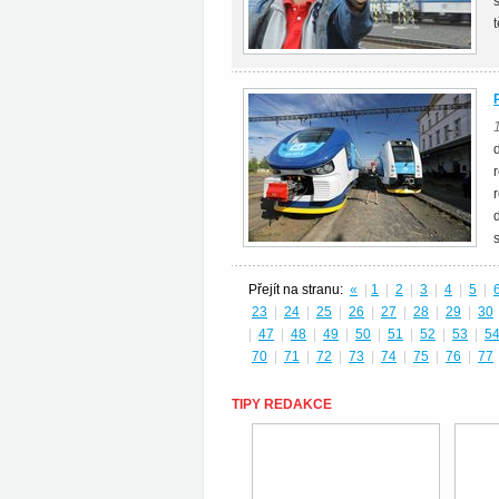
Přejít na stranu:
«
|
1
|
2
|
3
|
4
|
5
|
23
|
24
|
25
|
26
|
27
|
28
|
29
|
30
|
47
|
48
|
49
|
50
|
51
|
52
|
53
|
5
70
|
71
|
72
|
73
|
74
|
75
|
76
|
77
TIPY REDAKCE