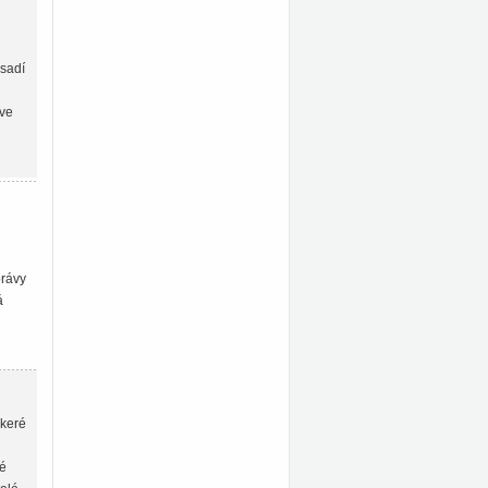
asadí
 ve
právy
á
škeré
né