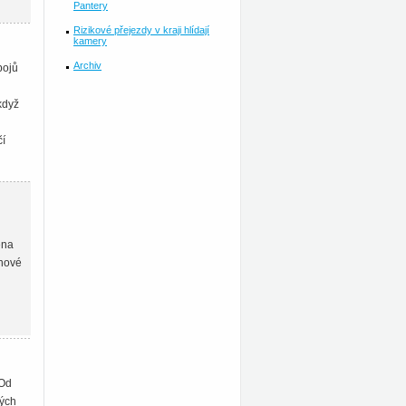
Pantery
Rizikové přejezdy v kraji hlídají
kamery
Archiv
pojů
když
čí
ena
 nové
 Od
vých