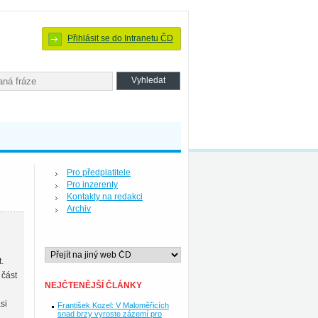
Přihlásit se do Intranetu ČD
Pro předplatitele
Pro inzerenty
Kontakty na redakci
Archiv
.
 část
NEJČTENĚJŠÍ ČLÁNKY
si
František Kozel: V Maloměřicích
snad brzy vyroste zázemí pro