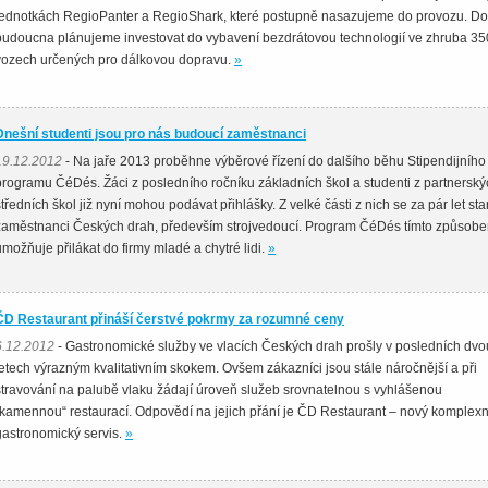
jednotkách RegioPanter a RegioShark, které postupně nasazujeme do provozu. Do
budoucna plánujeme investovat do vybavení bezdrátovou technologií ve zhruba 35
vozech určených pro dálkovou dopravu.
»
Dnešní studenti jsou pro nás budoucí zaměstnanci
19.12.2012
- Na jaře 2013 proběhne výběrové řízení do dalšího běhu Stipendijního
programu ČéDés. Žáci z posledního ročníku základních škol a studenti z partnerský
středních škol již nyní mohou podávat přihlášky. Z velké části z nich se za pár let st
zaměstnanci Českých drah, především strojvedoucí. Program ČéDés tímto způsob
umožňuje přilákat do firmy mladé a chytré lidi.
»
ČD Restaurant přináší čerstvé pokrmy za rozumné ceny
6.12.2012
- Gastronomické služby ve vlacích Českých drah prošly v posledních dvo
letech výrazným kvalitativním skokem. Ovšem zákazníci jsou stále náročnější a při
stravování na palubě vlaku žádají úroveň služeb srovnatelnou s vyhlášenou
„kamennou“ restaurací. Odpovědí na jejich přání je ČD Restaurant – nový komplexn
gastronomický servis.
»