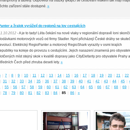
smartphony a tablety. Odpovědi na otázky týkající se cestování vlakem tak mají maji
těchto zařízení stále dostupné.
»
Panter a žralok vyrážejí do regionů na lov cestujících
11.10.2012
- A je to tady! Léta čekání na nové vlaky v regionální dopravě loni skonči
dodávkami motorových vozů od firmy Stadler. Nyní přicházejí České dráhy se skut
revolucí. Elektrický RegioPanter a motorový RegioShark vyrazily v osmi krajích
republiky na koleje do provozu s cestujícími. Jejich nasazení znamená pro obyvatel
dotčených míst stejný skok v kvalitě dopravy jako CityElefanty pro obyvatele Prahy 
středních Čech před zhruba deseti lety.
»
6
|
7
|
8
|
9
|
10
|
11
|
12
|
13
|
14
|
15
|
16
|
17
|
18
|
19
|
20
|
21
|
22
|
31
|
32
|
33
|
34
|
35
|
36
|
37
|
38
|
39
|
40
|
41
|
42
|
43
|
44
|
45
|
4
|
55
|
56
|
57
|
58
|
59
|
60
|
61
|
62
|
63
|
64
|
65
|
66
|
67
|
68
|
69
|
|
78
|
79
|
80
|
81
|
82
|
83
|
84
|
85
|
86
|
»