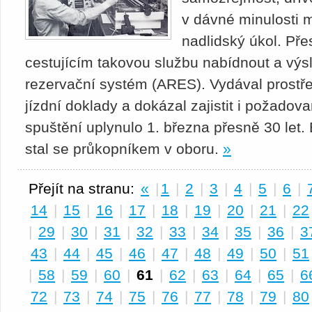
v dávné minulosti m
nadlidský úkol. Pře
cestujícím takovou službu nabídnout a vý
rezervační systém (ARES). Vydával prostře
jízdní doklady a dokázal zajistit i požadov
spuštění uplynulo 1. března přesně 30 let. 
stal se průkopníkem v oboru.
»
Přejít na stranu:
«
|
1
|
2
|
3
|
4
|
5
|
6
|
14
|
15
|
16
|
17
|
18
|
19
|
20
|
21
|
22
|
29
|
30
|
31
|
32
|
33
|
34
|
35
|
36
|
3
43
|
44
|
45
|
46
|
47
|
48
|
49
|
50
|
51
|
58
|
59
|
60
|
61
|
62
|
63
|
64
|
65
|
6
72
|
73
|
74
|
75
|
76
|
77
|
78
|
79
|
80