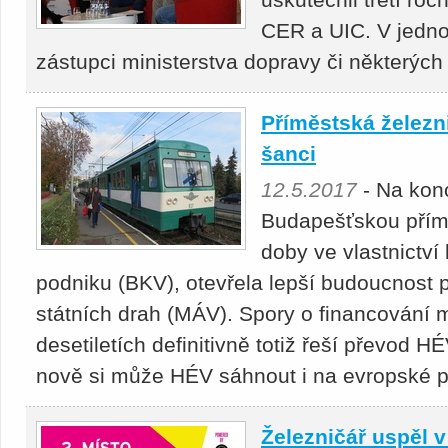
CER a UIC. V jednot
zástupci ministerstva dopravy či některýc
Příměstská železn
šanci
12.5.2017
- Na konc
Budapešťskou přímě
doby ve vlastnictv
podniku (BKV), otevřela lepší budoucnos
státních drah (MÁV). Spory o financování
desetiletích definitivně totiž řeší převod 
nově si může HÉV sáhnout i na evropské p
Železničář uspěl v