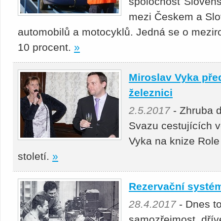
spoločnosť Slovens
mezi Českem a Slo
automobilů a motocyklů. Jedná se o meziro
10 procent.
»
Miroslav Vyka před
železnici
2.5.2017
- Zhruba d
Svazu cestujících 
Vyka na knize Role 
století.
»
Rezervační systém
28.4.2017
- Dnes to
samozřejmost, dříve