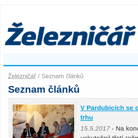
Železničář
/ Seznam článků
Seznam článků
V Pardubicích se d
trhu
15.5.2017
- Na konc
uskutečnil třetí ro