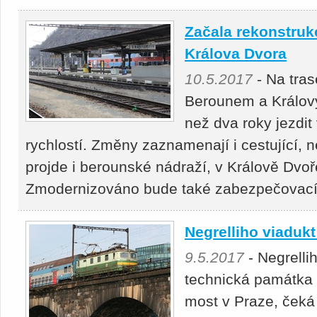
Začala rekonstrukc
Králova Dvora
10.5.2017
- Na tra
Berounem a Králov
než dva roky jezdit
rychlostí. Změny zaznamenají i cestující,
projde i berounské nádraží, v Králově Dvo
Zmodernizováno bude také zabezpečovací 
Negrelliho viadukt
9.5.2017
- Negrelli
technická památka 
most v Praze, čeká