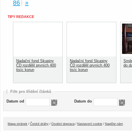
86
|
»
TIPY REDAKCE
Nadační fond Skupiny
Nadační fond Skupiny
Směn
ČD rozdělil prvních 400
ČD rozdělil prvních 400
do d
tisíc korun
tisíc korun
Filtr pro třídění článků
Datum od
Datum do
Mapa stránek
/
České dráhy
/
Osobní doprava
/
Nastavení cookie
/
Napište nám