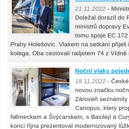
21.11.2022
- Minist
Doležal dorazil do
ministrů dopravy E
tomu spoje EC 172 
Prahy Holešovic. Vlakem na setkání přijeli
kolega. Oba cestovali railjetem 74 z Vídně
Noční vlaky pojed
18.11.2022
- České 
novou značku noční
Zároveň seznámily
Canopus, který pro
Německem a Švýcarskem, s Basilejí a Cur
konci října prezentoval modernizovaný lůž