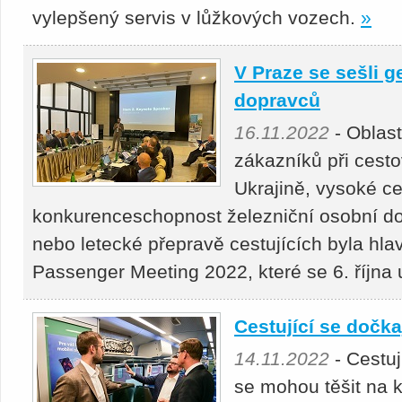
vylepšený servis v lůžkových vozech.
»
V Praze se sešli g
dopravců
16.11.2022
- Oblast
zákazníků při cest
Ukrajině, vysoké ce
konkurenceschopnost železniční osobní dop
nebo letecké přepravě cestujících byla hla
Passenger Meeting 2022, které se 6. října 
Cestující se dočka
14.11.2022
- Cestuj
se mohou těšit na k