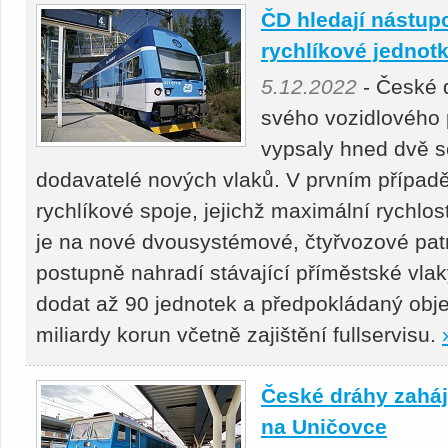
ČD hledají nástupc
rychlíkové jednot
5.12.2022
- České 
svého vozidlového 
vypsaly hned dvě so
dodavatelé nových vlaků. V prvním případě 
rychlíkové spoje, jejichž maximální rychlo
je na nové dvousystémové, čtyřvozové patr
postupně nahradí stávající příměstské vlak
dodat až 90 jednotek a předpokládaný objem
miliardy korun včetně zajištění fullservisu.
České dráhy zaháji
na Uničovce