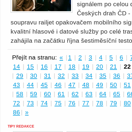
signálem po celou 
Českých drah ČD - 
soupravu railjet opakovačem mobilního sig
kvalitní hlasové i datové služby po celé tr
zahájila na začátku října šestiměsíční test
Přejít na stranu:
«
|
1
|
2
|
3
|
4
|
5
|
6
|
14
|
15
|
16
|
17
|
18
|
19
|
20
|
21
|
22
|
29
|
30
|
31
|
32
|
33
|
34
|
35
|
36
|
3
43
|
44
|
45
|
46
|
47
|
48
|
49
|
50
|
51
|
58
|
59
|
60
|
61
|
62
|
63
|
64
|
65
|
6
72
|
73
|
74
|
75
|
76
|
77
|
78
|
79
|
80
86
|
»
TIPY REDAKCE