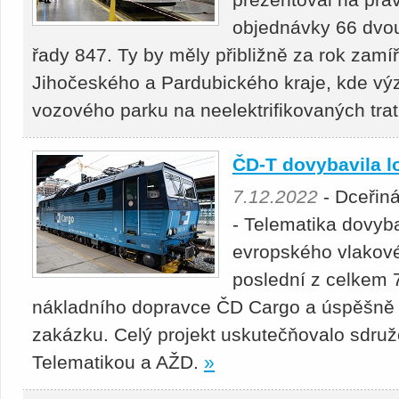
objednávky 66 dvo
řady 847. Ty by měly přibližně za rok zamí
Jihočeského a Pardubického kraje, kde v
vozového parku na neelektrifikovaných tra
ČD-T dovybavila 
7.12.2022
- Dceřin
- Telematika dovyba
evropského vlako
poslední z celkem 
nákladního dopravce ČD Cargo a úspěšně
zakázku. Celý projekt uskutečňovalo sdruž
Telematikou a AŽD.
»