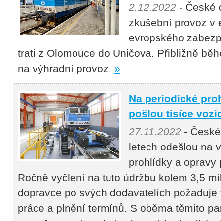
2.12.2022
- České d
zkušební provoz v 
evropského zabez
trati z Olomouce do Uničova. Přibližně bě
na výhradní provoz.
»
Na periodické pro
pošlou tisíce vozi
27.11.2022
- České 
letech odešlou na 
prohlídky a opravy 
Ročně vyčlení na tuto údržbu kolem 3,5 mil
dopravce po svých dodavatelích požaduje 
práce a plnění termínů. S oběma těmito par