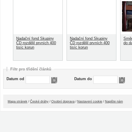
Nadační fond Skupiny
Nadační fond Skupiny
Směn
ČD rozdělil prvních 400
ČD rozdělil prvních 400
do d
tisíc korun
tisíc korun
Filtr pro třídění článků
Datum od
Datum do
Mapa stránek
/
České dráhy
/
Osobní doprava
/
Nastavení cookie
/
Napište nám