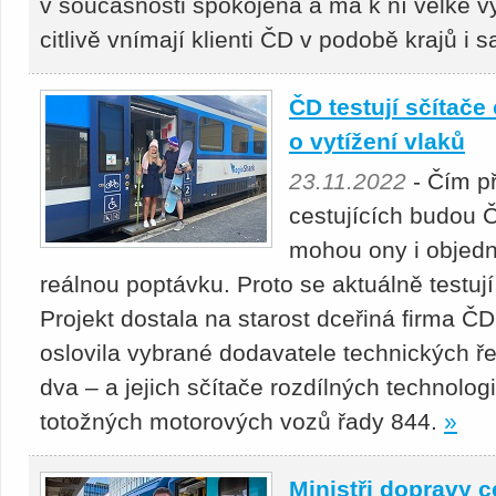
v současnosti spokojená a má k ní velké v
citlivě vnímají klienti ČD v podobě krajů i 
ČD testují sčítače
o vytížení vlaků
23.11.2022
- Čím př
cestujících budou Č
mohou ony i objedn
reálnou poptávku. Proto se aktuálně testuj
Projekt dostala na starost dceřiná firma ČD
oslovila vybrané dodavatele technických ř
dva – a jejich sčítače rozdílných technolo
totožných motorových vozů řady 844.
»
Ministři dopravy 