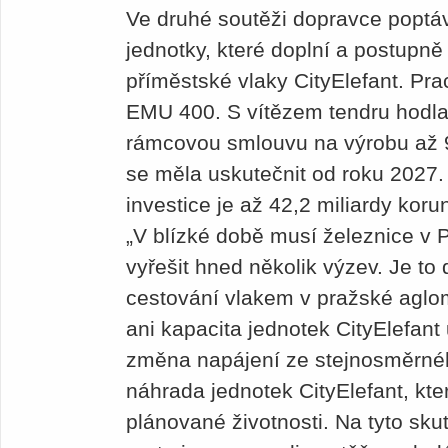
Ve druhé soutěži dopravce popt
jednotky, které doplní a postupně
příměstské vlaky CityElefant. Pr
EMU 400. S vítězem tendru hodlaj
rámcovou smlouvu na výrobu až 9
se měla uskutečnit od roku 2027
investice je až 42,2 miliardy korun
„V blízké době musí železnice v 
vyřešit hned několik výzev. Je to
cestování vlakem v pražské aglo
ani kapacita jednotek CityElefant
změna napájení ze stejnosměrného
náhrada jednotek CityElefant, kt
plánované životnosti. Na tyto sku