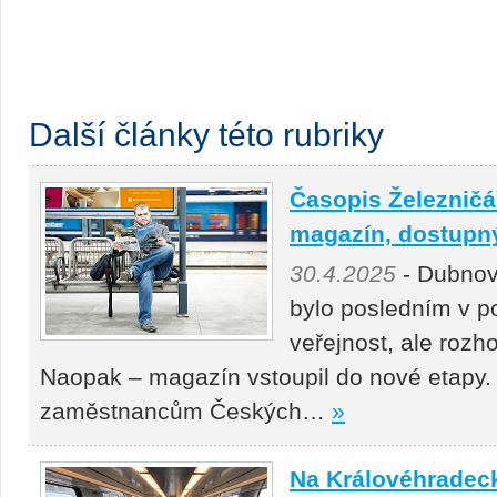
Další články této rubriky
Časopis Železničář
magazín, dostupný 
30.4.2025
- Dubnov
bylo posledním v p
veřejnost, ale roz
Naopak – magazín vstoupil do nové etapy.
zaměstnancům Českých…
»
Na Královéhradeck