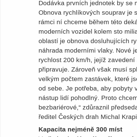
Dodávka prvních jednotek by se 
Obnova rychlíkových souprav je s
rámci ní chceme během této deká
moderních vozidel kolem sto mili
oblastí je obnova dosluhujících r
náhrada moderními vlaky. Nové j
rychlost 200 km/h, jejíž zavedení
připravuje. Zároveň však musí sp
velkým počtem zastávek, které js
od sebe. Je potřeba, aby pobyty v
nástup lidí pohodlný. Proto chce
bezbariérové,“ zdůraznil předsed
ředitel Českých drah Michal Krap
Kapacita nejméně 300 míst