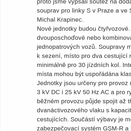
proto jsme vypsali soutěž na do
souprav pro linky S v Praze a ve 
Michal Krapinec.
Nové jednotky budou čtyřvozové.
dvouposchoďové nebo kombinovan
jednopatrových vozů. Soupravy m
k sezení, místo pro dva cestující
minimálně pro 30 jízdních kol. In
místa mohou být uspořádána klasi
Jednotky jsou určeny pro provoz
3 kV DC i 25 kV 50 Hz AC a pro r
běžném provozu půjde spojit až t
dvanáctivozového vlaku s kapacit
cestujících. Součástí výbavy je 
zabezpečovací systém GSM-R a 