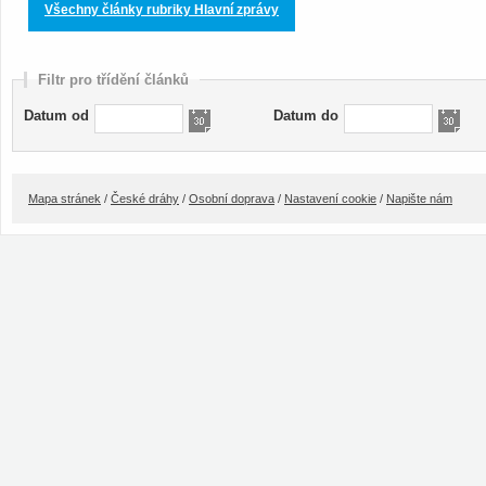
Všechny články rubriky Hlavní zprávy
Filtr pro třídění článků
Datum od
Datum do
Mapa stránek
/
České dráhy
/
Osobní doprava
/
Nastavení cookie
/
Napište nám