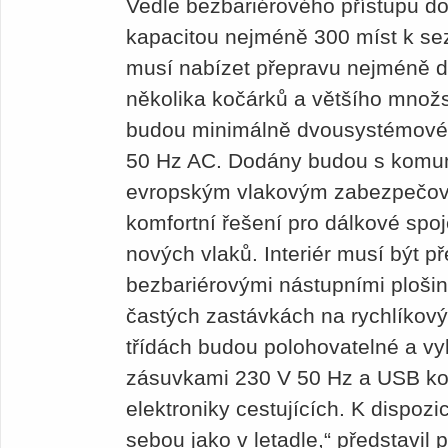
Vedle bezbariérového přístupu do
kapacitou nejméně 300 míst k seze
musí nabízet přepravu nejméně dv
několika kočárků a většího množst
budou minimálně dvousystémové 
50 Hz AC. Dodány budou s kom
evropským vlakovým zabezpečo
komfortní řešení pro dálkové spoj
nových vlaků. Interiér musí být p
bezbariérovými nástupními plošin
častých zastávkách na rychlíkov
třídách budou polohovatelné a vyb
zásuvkami 230 V 50 Hz a USB ko
elektroniky cestujících. K dispozi
sebou jako v letadle,“ představi