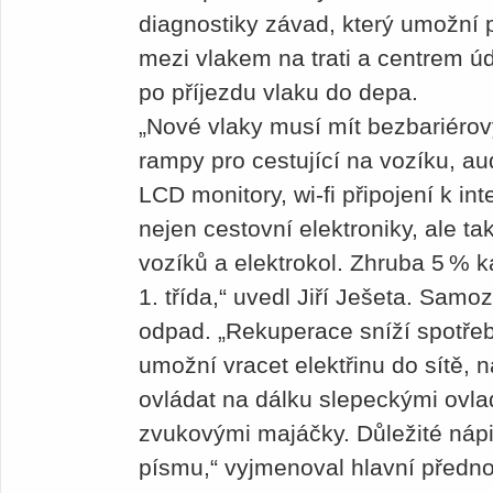
diagnostiky závad, který umožní 
mezi vlakem na trati a centrem ú
po příjezdu vlaku do depa.
„Nové vlaky musí mít bezbariéro
rampy pro cestující na vozíku, au
LCD monitory, wi-fi připojení k in
nejen cestovní elektroniky, ale ta
vozíků a elektrokol. Zhruba 5 % k
1. třída,“ uvedl Jiří Ješeta. Samo
odpad. „Rekuperace sníží spotřebu
umožní vracet elektřinu do sítě,
ovládat na dálku slepeckými ovl
zvukovými majáčky. Důležité nápi
písmu,“ vyjmenoval hlavní předn