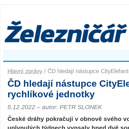
Hlavní zprávy
/ ČD hledají nástupce CityElefant
ČD hledají nástupce CityEl
rychlíkové jednotky
5.12.2022 – autor: PETR SLONEK
České dráhy pokračují v obnově svého vo
uplynulých týdnech vypsaly hned dvě sout