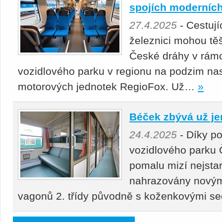
spojích moderních
27.4.2025
- Cestuj
železnici mohou těš
České dráhy v rámc
vozidlového parku v regionu na podzim nas
motorových jednotek RegioFox. Už…
»
Béček zbývá už je
24.4.2025
- Díky p
vozidlového parku 
pomalu mizí nejstar
nahrazovány novými
vagonů 2. třídy původně s koženkovými s