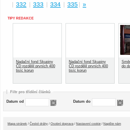
|
332
|
333
|
334
|
335
|
»
TIPY REDAKCE
Nadační fond Skupiny
Nadační fond Skupiny
Směn
ČD rozdělil prvních 400
ČD rozdělil prvních 400
do d
tisíc korun
tisíc korun
Filtr pro třídění článků
Datum od
Datum do
Mapa stránek
/
České dráhy
/
Osobní doprava
/
Nastavení cookie
/
Napište nám