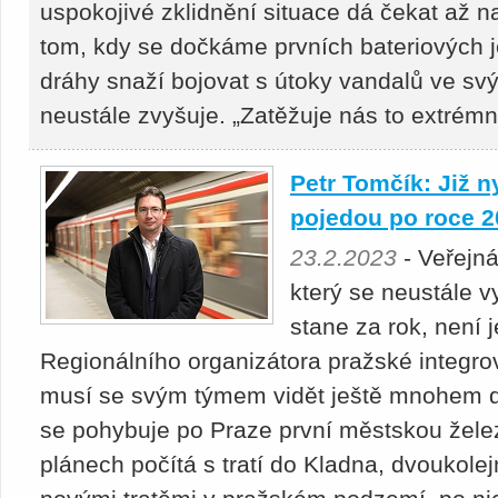
uspokojivé zklidnění situace dá čekat až na
tom, kdy se dočkáme prvních bateriových 
dráhy snaží bojovat s útoky vandalů ve svýc
neustále zvyšuje. „Zatěžuje nás to extrémně
Petr Tomčík: Již n
pojedou po roce 2
23.2.2023
- Veřejná
který se neustále v
stane za rok, není 
Regionálního organizátora pražské integro
musí se svým týmem vidět ještě mnohem d
se pohybuje po Praze první městskou železn
plánech počítá s tratí do Kladna, dvouko