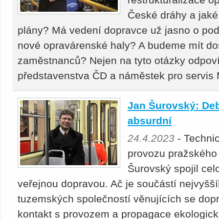
České dráhy a jaké j
plány? Má vedení dopravce už jasno o pod
nové opravárenské haly? A budeme mít d
zaměstnanců? Nejen na tyto otázky odpov
představenstva ČD a náměstek pro servis 
Jan Šurovský: Deb
absurdní
24.4.2023
- Technic
provozu pražského
Šurovský spojil cel
veřejnou dopravou. Ač je součástí nejvyšší
tuzemských společností věnujících se dopra
kontakt s provozem a propagace ekologické