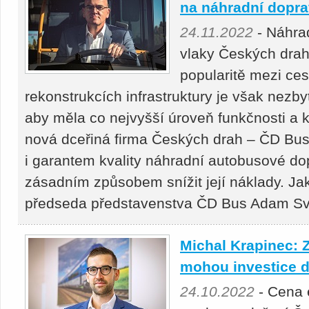
na náhradní dopr
24.11.2022
- Náhra
vlaky Českých drah 
popularitě mezi ces
rekonstrukcích infrastruktury je však nezby
aby měla co nejvyšší úroveň funkčnosti a
nová dceřiná firma Českých drah – ČD Bus
i garantem kvality náhradní autobusové d
zásadním způsobem snížit její náklady. Jak 
předseda představenstva ČD Bus Adam Sv
Michal Krapinec: 
mohou investice d
24.10.2022
- Cena e