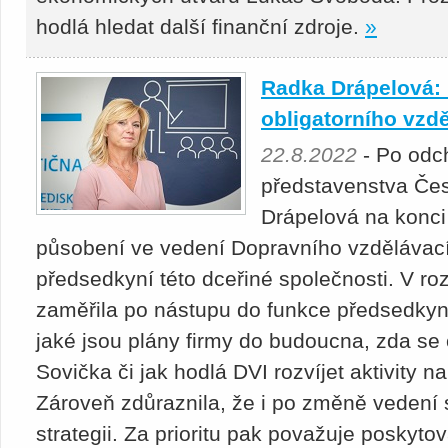
hodlá hledat další finanční zdroje.
»
Radka Drápelová: 
obligatorního vzd
22.8.2022
- Po odc
představenstva Če
Drápelová na konci
působení ve vedení Dopravního vzdělávacíh
předsedkyní této dceřiné společnosti. V ro
zaměřila po nástupu do funkce předsedkyn
jaké jsou plány firmy do budoucna, zda se
Sovička či jak hodlá DVI rozvíjet aktivity n
Zároveň zdůraznila, že i po změně vedení 
strategii. Za prioritu pak považuje poskytov