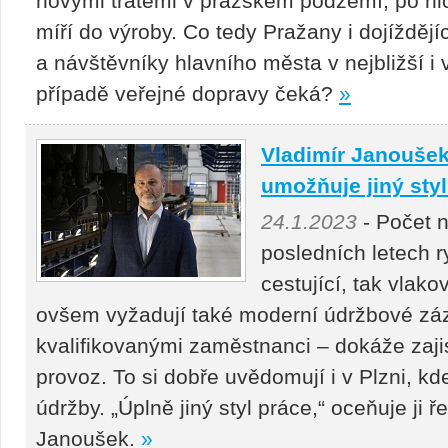
novými tratěmi v pražském podzemí, po nich
míří do výroby. Co tedy Pražany i dojížděj
a návštěvníky hlavního města v nejbližší i
případě veřejné dopravy čeká?
»
Vladimír Janoušek
umožňuje jiný styl
24.1.2023
- Počet n
posledních letech r
cestující, tak vlako
ovšem vyžadují také moderní údržbové záze
kvalifikovanými zaměstnanci – dokáže zajis
provoz. To si dobře uvědomují i v Plzni, kd
údržby. „Úplně jiný styl práce,“ oceňuje ji
Janoušek.
»