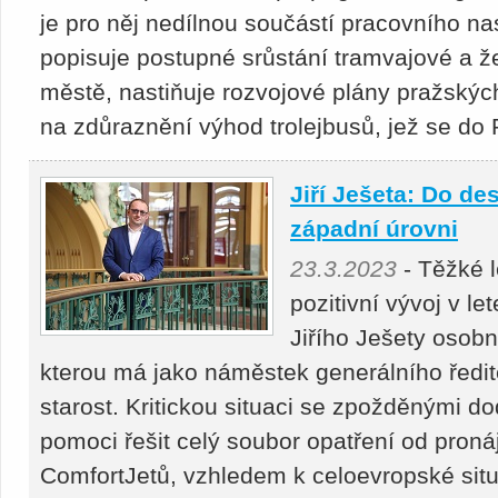
je pro něj nedílnou součástí pracovního n
popisuje postupné srůstání tramvajové a že
městě, nastiňuje rozvojové plány pražskýc
na zdůraznění výhod trolejbusů, jež se do P
Jiří Ješeta: Do de
západní úrovni
23.3.2023
- Těžké l
pozitivní vývoj v l
Jiřího Ješety osob
kterou má jako náměstek generálního ředit
starost. Kritickou situaci se zpožděnými 
pomoci řešit celý soubor opatření od pron
ComfortJetů, vzhledem k celoevropské situ