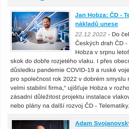
Jan Hobza: ČD - Te
nákladů unese
22.12.2022
- Do čel
Českých drah ČD - 
Hobza v srpnu letoš
skok do dobře rozjetého vlaku. I přes obec
důsledku pandemie COVID-19 a ruské voje
pro společnost rok 2022 v dobrém smyslu 
velmi stabilní firma,“ ujišťuje Hobza v roz
zásadní důležitost projektu instalace vl
nebo plány na další rozvoj ČD - Telematiky
Adam Svojanovský