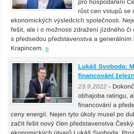
pro hospodaření Če
růst cen vstupů se
ekonomických výsledcích společnosti. Neje
řešit, ale i o možnosti zdražení jízdného č
s předsedou představenstva a generálním
Krapincem.
»
Lukáš Svoboda: M
financování želez
23.9.2022
- Dokonče
obhajoba ratingu, a
financování a přede
ceny energií. Nejen tyto úkoly musel po 
začít řešit nový člen představenstva Česk
ekonomických útvarů Lukáš Svoboda. Prozr