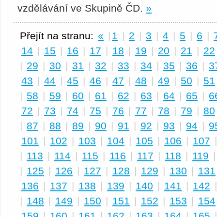
vzdělávání ve Skupině ČD.
»
Přejít na stranu:
«
|
1
|
2
|
3
|
4
|
5
|
6
|
14
|
15
|
16
|
17
|
18
|
19
|
20
|
21
|
22
|
29
|
30
|
31
|
32
|
33
|
34
|
35
|
36
|
3
43
|
44
|
45
|
46
|
47
|
48
|
49
|
50
|
51
|
58
|
59
|
60
|
61
|
62
|
63
|
64
|
65
|
6
72
|
73
|
74
|
75
|
76
|
77
|
78
|
79
|
80
|
87
|
88
|
89
|
90
|
91
|
92
|
93
|
94
|
9
101
|
102
|
103
|
104
|
105
|
106
|
107
|
113
|
114
|
115
|
116
|
117
|
118
|
119
|
125
|
126
|
127
|
128
|
129
|
130
|
131
136
|
137
|
138
|
139
|
140
|
141
|
142
|
148
|
149
|
150
|
151
|
152
|
153
|
154
159
|
160
|
161
|
162
|
163
|
164
|
165