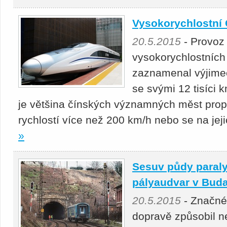
Vysokorychlostní 
20.5.2015
- Provoz 
vysokorychlostních 
zaznamenal výjimeč
se svými 12 tisíci 
je většina čínských významných měst prop
rychlostí více než 200 km/h nebo se na jeji
»
Sesuv půdy paraly
pályaudvar v Buda
20.5.2015
- Značné
dopravě způsobil 