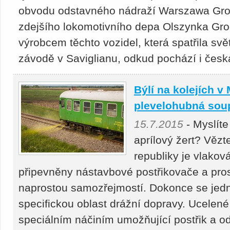
obvodu odstavného nádraží Warszawa Gro
zdejšího lokomotivního depa Olszynka Gro
výrobcem těchto vozidel, která spatřila svě
závodě v Saviglianu, odkud pochází i česk
Býlí na kolejích v
plevelohubná sou
15.7.2015
- Myslíte
aprílový žert? Vězt
republiky je vlakov
připevněny nástavbové postřikovače a pros
naprostou samozřejmostí. Dokonce se jedn
specifickou oblast drážní dopravy. Ucelen
speciálním náčiním umožňující postřik a o