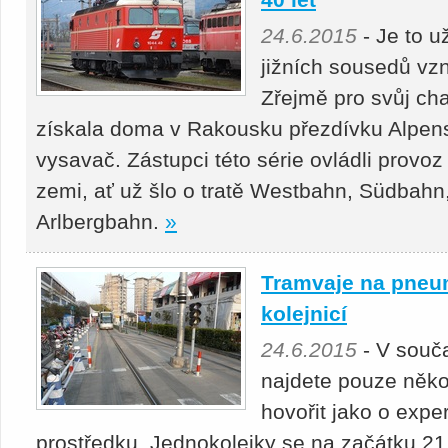
24.6.2015
- Je to už
jižních sousedů vzn
Zřejmě pro svůj cha
získala doma v Rakousku přezdívku Alpens
vysavač. Zástupci této série ovládli provoz
zemi, ať už šlo o tratě Westbahn, Südbah
Arlbergbahn.
»
Tramvaje na pneum
kolejnicí
24.6.2015
- V souča
najdete pouze něko
hovořit jako o exp
prostředku. Jednokolejky se na začátku 21.