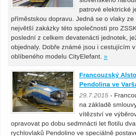
patrové elektrické 
příměstskou dopravu. Jedná se o vlaky ze
největší zakázky této společnosti pro ZSS
poslední z celkem devatenácti jednotek, je
objednaly. Dobře známé jsou i cestujícím 
oblíbeného modelu CityElefant.
»
Francouzský Alst
Pendolina ve Varš
29.7.2015
- Franco
na základě smlouvy
vítězství ve výběro
opravovat po dobu sedmnácti let flotilu dv
rychlovlaků Pendolino ve speciálně postav