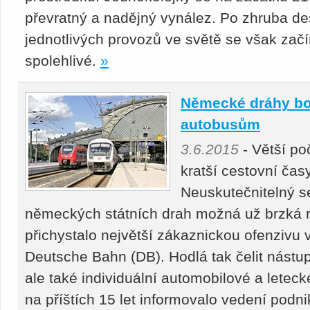
převratný a nadějný vynález. Po zhruba de
jednotlivých provozů ve světě se však začí
spolehlivé.
»
Německé dráhy boju
autobusům
3.6.2015
- Větší poč
kratší cestovní časy
Neuskutečnitelný se
německých státních drah možná už brzká re
přichystalo největší zákaznickou ofenzivu v
Deutsche Bahn (DB). Hodlá tak čelit nást
ale také individuální automobilové a lete
na příštích 15 let informovalo vedení podn