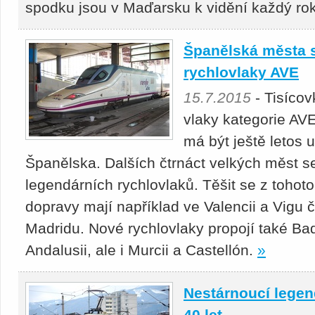
spodku jsou v Maďarsku k vidění každý ro
Španělská města s
rychlovlaky AVE
15.7.2015
- Tisícov
vlaky kategorie AV
má být ještě letos
Španělska. Dalších čtrnáct velkých měst se
legendárních rychlovlaků. Těšit se z tohot
dopravy mají například ve Valencii a Vigu 
Madridu. Nové rychlovlaky propojí také Ba
Andalusii, ale i Murcii a Castellón.
»
Nestárnoucí legen
40 let