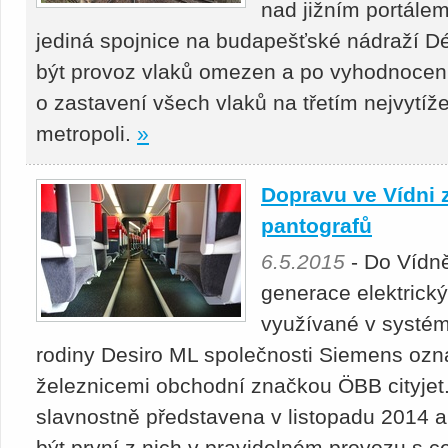
nad jižním portálem
jediná spojnice na budapešťské nádraží Dé
být provoz vlaků omezen a po vyhodnocen
o zastavení všech vlaků na třetím nejvytí
metropoli.
»
Dopravu ve Vídni z
pantografů
6.5.2015
- Do Vídně
generace elektrický
využívané v systém
rodiny Desiro ML společnosti Siemens oz
železnicemi obchodní značkou ÖBB cityjet.
slavnostně představena v listopadu 2014 a
být první z nich v pravidelném provozu s c