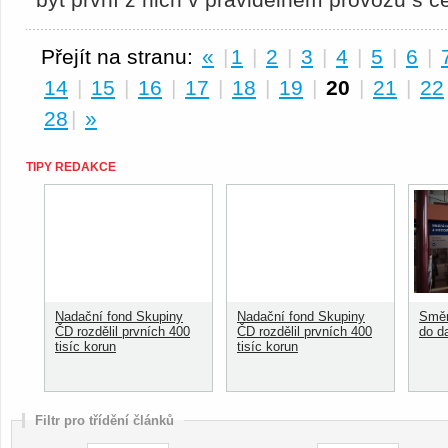
Přejít na stranu:
«
|
1
|
2
|
3
|
4
|
5
|
6
|
14
|
15
|
16
|
17
|
18
|
19
|
20
|
21
|
22
28
|
»
TIPY REDAKCE
Nadační fond Skupiny
Nadační fond Skupiny
Směn
ČD rozdělil prvních 400
ČD rozdělil prvních 400
do d
tisíc korun
tisíc korun
Filtr pro třídění článků