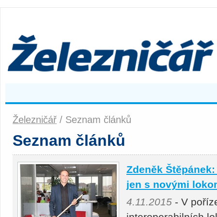
Železničář
/ Seznam článků
Seznam článků
Zdeněk Štěpánek:
jen s novými loko
4.11.2015
- V poříz
interoperabilních l