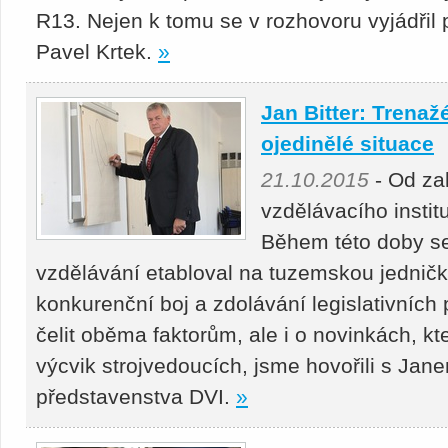
R13. Nejen k tomu se v rozhovoru vyjádři
Pavel Krtek.
»
Jan Bitter: Trenažé
ojedinělé situace
21.10.2015
- Od za
vzdělávacího institu
Během této doby se
vzdělávání etabloval na tuzemskou jedničku
konkurenční boj a zdolávání legislativních 
čelit oběma faktorům, ale i o novinkách, k
výcvik strojvedoucích, jsme hovořili s Jan
představenstva DVI.
»