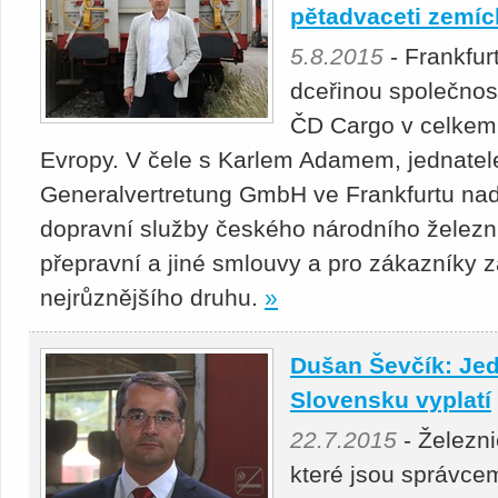
pětadvaceti zemíc
5.8.2015
- Frankfur
dceřinou společnos
ČD Cargo v celkem
Evropy. V čele s Karlem Adamem, jednatel
Generalvertretung GmbH ve Frankfurtu na
dopravní služby českého národního železn
přepravní a jiné smlouvy a pro zákazníky za
nejrůznějšího druhu.
»
Dušan Ševčík: Jed
Slovensku vyplatí
22.7.2015
- Železni
které jsou správcem