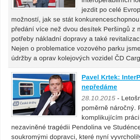
jezdit po celé Evro
možností, jak se stát konkurenceschopnou 
předání více než dvou desítek Peršingů z
potřeby nákladní dopravy a také revitaliza
Nejen o problematice vozového parku jsme 
údržby a oprav kolejových vozidel ČD Ca
Pavel Krtek: Inter
nepředáme
28.10.2015
- Letošn
poměrně náročný. 
komplikujícím prác
nezaviněné tragédii Pendolina ve Studénce
soukromými dopravci, které nyní vyvrcholi