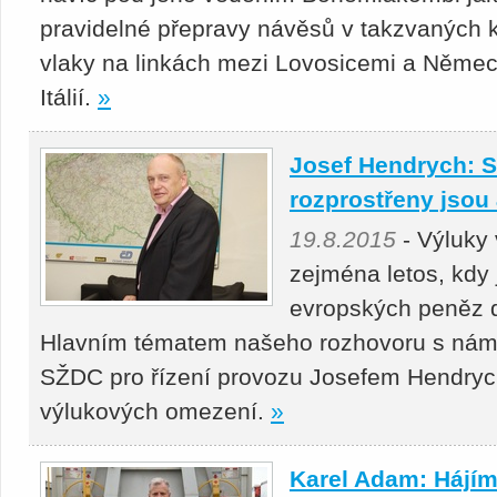
pravidelné přepravy návěsů v takzvaných
vlaky na linkách mezi Lovosicemi a Němec
Itálií.
»
Josef Hendrych: S
rozprostřeny jsou a
19.8.2015
- Výluky 
zejména letos, kdy
evropských peněz d
Hlavním tématem našeho rozhovoru s námě
SŽDC pro řízení provozu Josefem Hendryc
výlukových omezení.
»
Karel Adam: Hájí