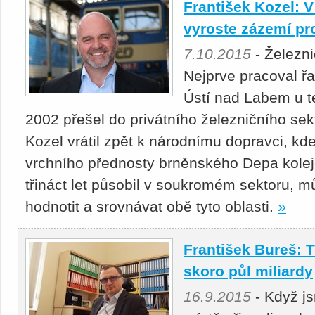
František Kozel: 
vyroste zázemí pr
7.10.2015
- Železni
Nejprve pracoval ř
Ústí nad Labem u t
2002 přešel do privátního železničního sekt
Kozel vrátil zpět k národnímu dopravci, kd
vrchního přednosty brněnského Depa kolej
třináct let působil v soukromém sektoru,
hodnotit a srovnávat obě tyto oblasti.
»
František Bureš: 
skoro půl miliardy
16.9.2015
- Když j