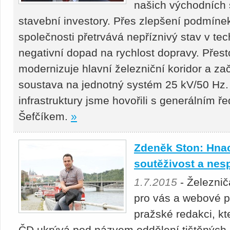
našich východních 
stavební investory. Přes zlepšení podmínek
společnosti přetrvává nepříznivý stav v te
negativní dopad na rychlost dopravy. Přes
modernizuje hlavní železniční koridor a za
soustava na jednotný systém 25 kV/50 Hz.
infrastruktury jsme hovořili s generálním
Šefčíkem.
»
Zdeněk Ston: Hna
soutěživost a nes
1.7.2015
- Železnič
pro vás a webové pr
pražské redakci, kt
ČD ukrývá pod názvem oddělení tištěných a