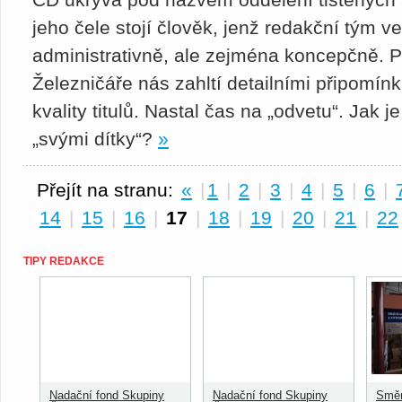
jeho čele stojí člověk, jenž redakční tým 
administrativně, ale zejména koncepčně.
Železničáře nás zahltí detailními připomín
kvality titulů. Nastal čas na „odvetu“. Jak
„svými dítky“?
»
Přejít na stranu:
«
|
1
|
2
|
3
|
4
|
5
|
6
|
14
|
15
|
16
|
17
|
18
|
19
|
20
|
21
|
22
TIPY REDAKCE
Nadační fond Skupiny
Nadační fond Skupiny
Směn