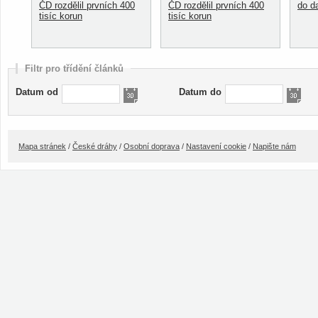
ČD rozdělil prvních 400
ČD rozdělil prvních 400
do d
tisíc korun
tisíc korun
Filtr pro třídění článků
Datum od
Datum do
Mapa stránek
/
České dráhy
/
Osobní doprava
/
Nastavení cookie
/
Napište nám