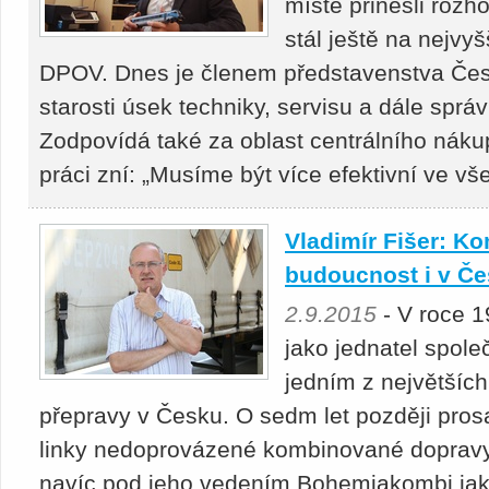
místě přinesli roz
stál ještě na nejvyš
DPOV. Dnes je členem představenstva Čes
starosti úsek techniky, servisu a dále sprá
Zodpovídá také za oblast centrálního nákup
práci zní: „Musíme být více efektivní ve v
Vladimír Fišer: 
budoucnost i v Č
2.9.2015
- V roce 1
jako jednatel spole
jedním z největšíc
přepravy v Česku. O sedm let později prosad
linky nedoprovázené kombinované dopravy
navíc pod jeho vedením Bohemiakombi jako