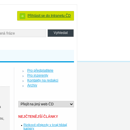
Přihlásit se do Intranetu ČD
Pro předplatitele
Pro inzerenty
Kontakty na redakci
Archiv
a
NEJČTENĚJŠÍ ČLÁNKY
pu,
Rizikové přejezdy v kraji hlídají
kamery