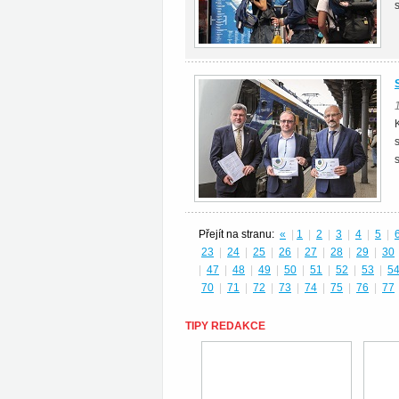
Přejít na stranu:
«
|
1
|
2
|
3
|
4
|
5
|
23
|
24
|
25
|
26
|
27
|
28
|
29
|
30
|
47
|
48
|
49
|
50
|
51
|
52
|
53
|
5
70
|
71
|
72
|
73
|
74
|
75
|
76
|
77
TIPY REDAKCE