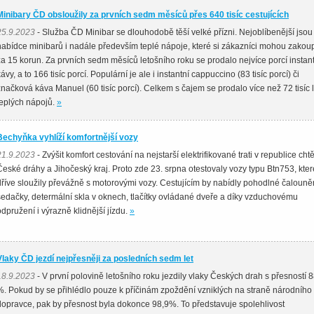
Minibary ČD obsloužily za prvních sedm měsíců přes 640 tisíc cestujících
25.9.2023
- Služba ČD Minibar se dlouhodobě těší velké přízni. Nejoblíbenější jsou
nabídce minibarů i nadále především teplé nápoje, které si zákazníci mohou zakoupi
za 15 korun. Za prvních sedm měsíců letošního roku se prodalo nejvíce porcí instan
ávy, a to 166 tisíc porcí. Populární je ale i instantní cappuccino (83 tisíc porcí) či
značková káva Manuel (60 tisíc porcí). Celkem s čajem se prodalo více než 72 tisíc l
teplých nápojů.
»
Bechyňka vyhlíží komfortnější vozy
21.9.2023
- Zvýšit komfort cestování na nejstarší elektrifikované trati v republice chtě
České dráhy a Jihočeský kraj. Proto zde 23. srpna otestovaly vozy typu Btn753, kter
dříve sloužily převážně s motorovými vozy. Cestujícím by nabídly pohodlné čaloun
sedačky, determální skla v oknech, tlačítky ovládané dveře a díky vzduchovému
odpružení i výrazně klidnější jízdu.
»
Vlaky ČD jezdí nejpřesněji za posledních sedm let
18.9.2023
- V první polovině letošního roku jezdily vlaky Českých drah s přesností 
%. Pokud by se přihlédlo pouze k příčinám zpoždění vzniklých na straně národního
dopravce, pak by přesnost byla dokonce 98,9%. To představuje spolehlivost