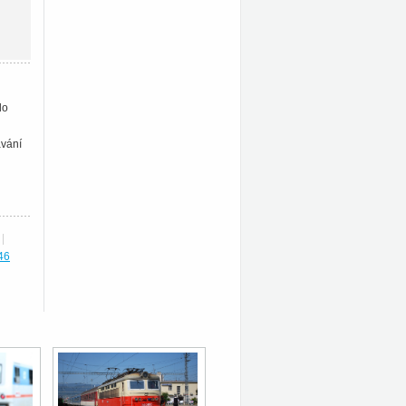
do
ávání
|
46