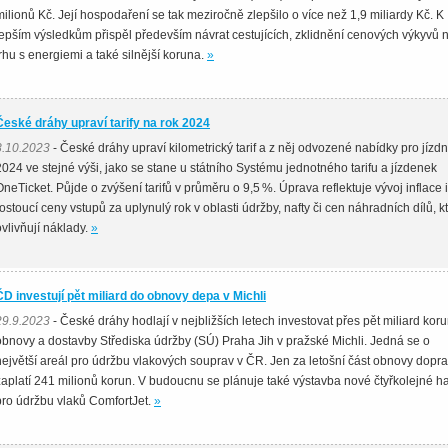
milionů Kč. Její hospodaření se tak meziročně zlepšilo o více než 1,9 miliardy Kč. K
lepším výsledkům přispěl především návrat cestujících, zklidnění cenových výkyvů 
trhu s energiemi a také silnější koruna.
»
České dráhy upraví tarify na rok 2024
8.10.2023
- České dráhy upraví kilometrický tarif a z něj odvozené nabídky pro jízdn
2024 ve stejné výši, jako se stane u státního Systému jednotného tarifu a jízdenek
OneTicket. Půjde o zvýšení tarifů v průměru o 9,5 %. Úprava reflektuje vývoj inflace i
rostoucí ceny vstupů za uplynulý rok v oblasti údržby, nafty či cen náhradních dílů, k
ovlivňují náklady.
»
ČD investují pět miliard do obnovy depa v Michli
29.9.2023
- České dráhy hodlají v nejbližších letech investovat přes pět miliard kor
obnovy a dostavby Střediska údržby (SÚ) Praha Jih v pražské Michli. Jedná se o
největší areál pro údržbu vlakových souprav v ČR. Jen za letošní část obnovy dopr
zaplatí 241 milionů korun. V budoucnu se plánuje také výstavba nové čtyřkolejné ha
pro údržbu vlaků ComfortJet.
»