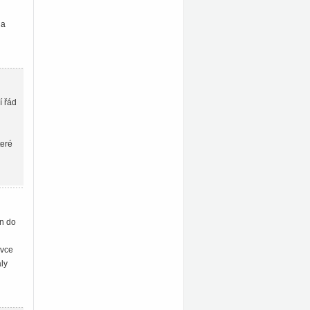
na
í řád
teré
un do
avce
ly