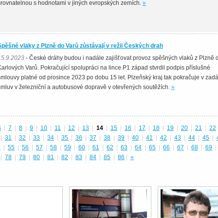
srovnatelnou s hodnotami v jiných evropských zemích.
»
Spěšné vlaky z Plzně do Varů zůstávají v režii Českých drah
15.9.2023
- České dráhy budou i nadále zajišťovat provoz spěšných vlaků z Plzně 
Karlových Varů. Pokračující spolupráci na lince P1 západ stvrdil podpis příslušné
smlouvy platné od prosince 2023 po dobu 15 let. Plzeňský kraj tak pokračuje v zad
smluv v železniční a autobusové dopravě v otevřených soutěžích.
»
6
|
7
|
8
|
9
|
10
|
11
|
12
|
13
|
14
|
15
|
16
|
17
|
18
|
19
|
20
|
21
|
22
|
31
|
32
|
33
|
34
|
35
|
36
|
37
|
38
|
39
|
40
|
41
|
42
|
43
|
44
|
45
|
4
|
55
|
56
|
57
|
58
|
59
|
60
|
61
|
62
|
63
|
64
|
65
|
66
|
67
|
68
|
69
|
|
78
|
79
|
80
|
81
|
82
|
83
|
84
|
85
|
86
|
»