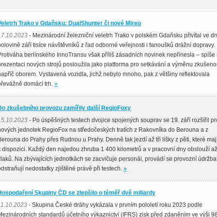
Veletrh Trako v Gdaňsku: DualShunter či nové Mireo
17.10.2023
- Mezinárodní železniční veletrh Trako v polském Gdaňsku přivítal ve d
polovině září tisíce návštěvníků z řad odborné veřejnosti i fanoušků drážní dopravy.
Protiváha berlínského InnoTransu však příliš zásadních novinek nepřinesla – spíše
prezentaci nových strojů posloužila jako platforma pro setkávání a výměnu zkušenos
napříč oborem. Vystavená vozidla, jichž nebylo mnoho, pak z většiny reflektovala
převážně domácí trh.
»
Do zkušebního provozu zamířily další RegioFoxy
15.10.2023
- Po úspěšných testech dvojice spojených souprav se 19. září rozšířil p
nových jednotek RegioFox na středočeských tratích z Rakovníka do Berouna a z
Berouna do Prahy přes Rudnou u Prahy. Denně tak jezdí až tři lišky z pěti, které ma
k dispozici. Každý den najedou zhruba 1 400 kilometrů a v pracovní dny obslouží a
vlaků. Na zbývajících jednotkách se zacvičuje personál, provádí se provozní údržba
odstraňují nedostatky zjištěné právě při testech.
»
Hospodaření Skupiny ČD se zlepšilo o téměř dvě miliardy
11.10.2023
- Skupina České dráhy vykázala v prvním pololetí roku 2023 podle
Mezinárodních standardů účetního výkaznictví (IFRS) zisk před zdaněním ve výši 9