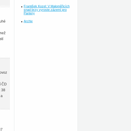
František Kozel: V Maloměřicích
snad brzy vyroste zázemí pro
Pantery
Archiv
ruhé
 než
tí
rovoz
jí ČD
ž 38
 a
87