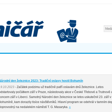
Národní den železnice 2023: Tradiční oslavy hostil Bohumín
19.10.2023
- Začátek podzimu už tradičně patří oslavám dnů železnice. Letos
odstartovaly počátkem září v Praze, následovaly akce v České Třebové a Trutnově 
koncem září v Liberci. Samotný Národní den železnice se letos uskutečnil 23. září v
Bohumíně, kam dorazily tisíce návštěvníků. Hlavní program se odehrál v tamním de
doprovodný na nedalekém náměstí T. G. Masaryka.
»