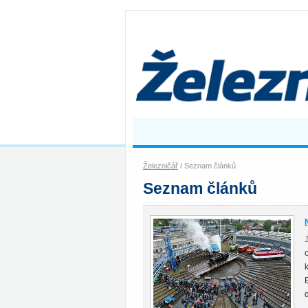
Železničář
/ Seznam článků
Seznam článků