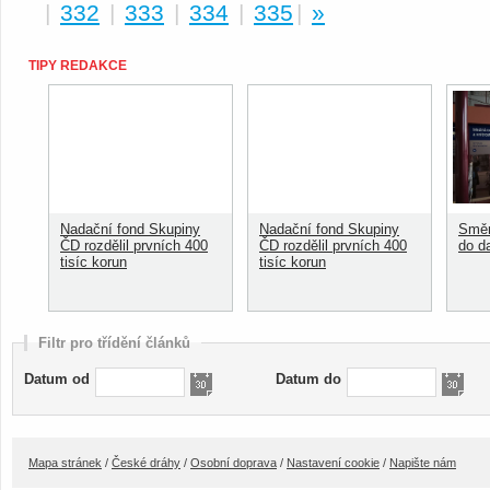
|
332
|
333
|
334
|
335
|
»
TIPY REDAKCE
Nadační fond Skupiny
Nadační fond Skupiny
Směn
ČD rozdělil prvních 400
ČD rozdělil prvních 400
do d
tisíc korun
tisíc korun
Filtr pro třídění článků
Datum od
Datum do
Mapa stránek
/
České dráhy
/
Osobní doprava
/
Nastavení cookie
/
Napište nám