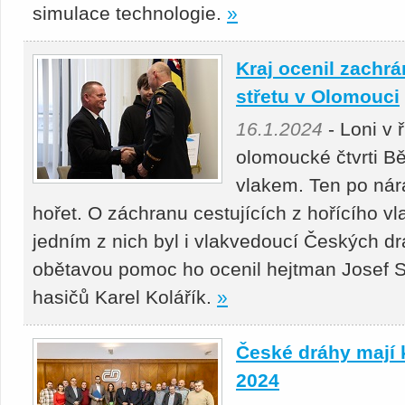
simulace technologie.
»
Kraj ocenil zachrá
střetu v Olomouci
16.1.2024
- Loni v 
olomoucké čtvrti Bě
vlakem. Ten po nára
hořet. O záchranu cestujících z hořícího vl
jedním z nich byl i vlakvedoucí Českých 
obětavou pomoc ho ocenil hejtman Josef Su
hasičů Karel Kolářík.
»
České dráhy mají 
2024