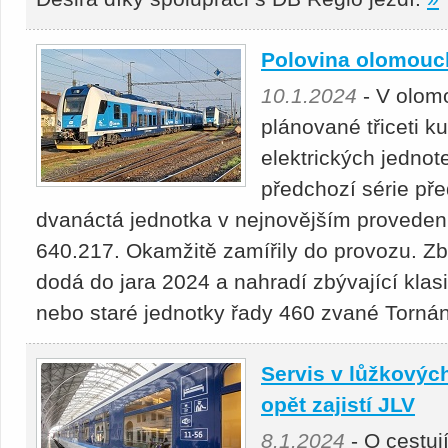
Polovina olomouc
10.1.2024
- V olomo
plánované třiceti k
elektrických jednot
předchozí série pře
dvanáctá jednotka v nejnovějším provedení
640.217. Okamžitě zamířily do provozu. Zb
dodá do jara 2024 a nahradí zbývající kla
nebo staré jednotky řady 460 zvané Torná
Servis v lůžkovýc
opět zajistí JLV
8.1.2024
- O cestuj