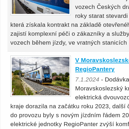
vozech Českých drah
roky starat stevard
která získala kontrakt na základě otevřené
zajistí komplexní péči o zákazníky a služb
vozech během jízdy, ve vratných stanicích
V Moravskoslezské
RegioPantery
7.1.2024
- Dodávka
Moravskoslezský kra
elektrická dvouvoz
kraje dorazila na začátku roku 2023, další 
do provozu byly s novým jízdním řádem 20
elektrické jednotky RegioPanter zvýší kom