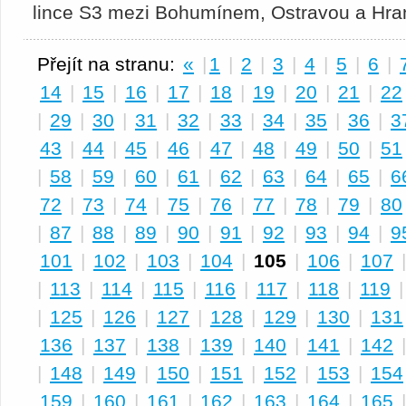
lince S3 mezi Bohumínem, Ostravou a Hra
Přejít na stranu:
«
|
1
|
2
|
3
|
4
|
5
|
6
|
14
|
15
|
16
|
17
|
18
|
19
|
20
|
21
|
22
|
29
|
30
|
31
|
32
|
33
|
34
|
35
|
36
|
3
43
|
44
|
45
|
46
|
47
|
48
|
49
|
50
|
51
|
58
|
59
|
60
|
61
|
62
|
63
|
64
|
65
|
6
72
|
73
|
74
|
75
|
76
|
77
|
78
|
79
|
80
|
87
|
88
|
89
|
90
|
91
|
92
|
93
|
94
|
9
101
|
102
|
103
|
104
|
105
|
106
|
107
|
113
|
114
|
115
|
116
|
117
|
118
|
119
|
125
|
126
|
127
|
128
|
129
|
130
|
131
136
|
137
|
138
|
139
|
140
|
141
|
142
|
148
|
149
|
150
|
151
|
152
|
153
|
154
159
|
160
|
161
|
162
|
163
|
164
|
165