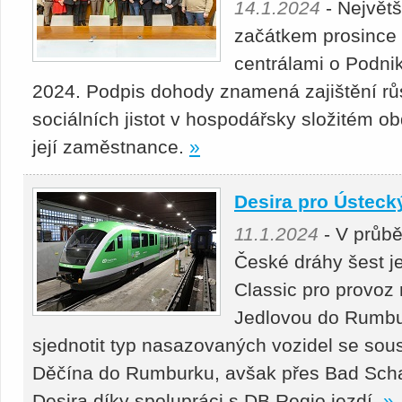
14.1.2024
- Největš
začátkem prosince 
centrálami o Podni
2024. Podpis dohody znamená zajištění r
sociálních jistot v hospodářsky složitém obd
její zaměstnance.
»
Desira pro Ústecký
11.1.2024
- V průbě
České dráhy šest j
Classic pro provoz 
Jedlovou do Rumbu
sjednotit typ nasazovaných vozidel se sous
Děčína do Rumburku, avšak přes Bad Schan
Desira díky spolupráci s DB Regio jezdí.
»