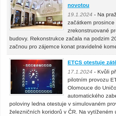
novotou
19.1.2024
- Na pra
začátkem prosince 
zrekonstruované pr
budovy. Rekonstrukce začala na podzim 2
začnou pro zájemce konat pravidelné kom
ETCS otestuje zát
17.1.2024
- Kvůli p
pilotním provozu ET
Olomouce do Uničo
automatického zab
poloviny ledna otestuje v simulovaném pr
železničních koridorů v ČR. Na vytíženém