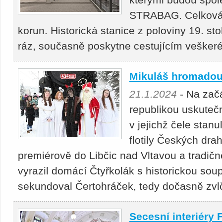
STRABAG. Celková 
korun. Historická stanice z poloviny 19. st
ráz, současně poskytne cestujícím vešker
Mikuláš hromadou 
21.1.2024
- Na začá
republikou uskutečn
v jejichž čele stanu
flotily Českých dra
premiérově do Libčic nad Vltavou a tradi
vyrazil domácí Čtyřkolák s historickou sou
sekundoval Čertohráček, tedy dočasně zvl
Secesní interiéry 