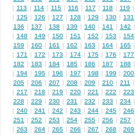
|
113
|
114
|
115
|
116
|
117
|
118
|
119
|
125
|
126
|
127
|
128
|
129
|
130
|
131
136
|
137
|
138
|
139
|
140
|
141
|
142
|
148
|
149
|
150
|
151
|
152
|
153
|
154
159
|
160
|
161
|
162
|
163
|
164
|
165
|
171
|
172
|
173
|
174
|
175
|
176
|
177
182
|
183
|
184
|
185
|
186
|
187
|
188
|
194
|
195
|
196
|
197
|
198
|
199
|
200
205
|
206
|
207
|
208
|
209
|
210
|
211
|
217
|
218
|
219
|
220
|
221
|
222
|
223
228
|
229
|
230
|
231
|
232
|
233
|
234
|
240
|
241
|
242
|
243
|
244
|
245
|
246
251
|
252
|
253
|
254
|
255
|
256
|
257
|
263
|
264
|
265
|
266
|
267
|
268
|
269