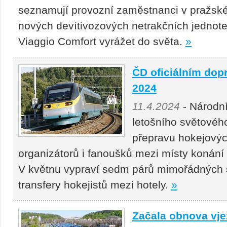
seznamují provozní zaměstnanci v pražské
nových devítivozových netrakčních jednot
Viaggio Comfort vyrážet do světa.
»
ČD oficiálním dop
2024
11.4.2024
- Národní
letošního světovéh
přepravu hokejovýc
organizátorů i fanoušků mezi místy konání
V květnu vypraví sedm párů mimořádných sp
transfery hokejistů mezi hotely.
»
Začala obnova vje