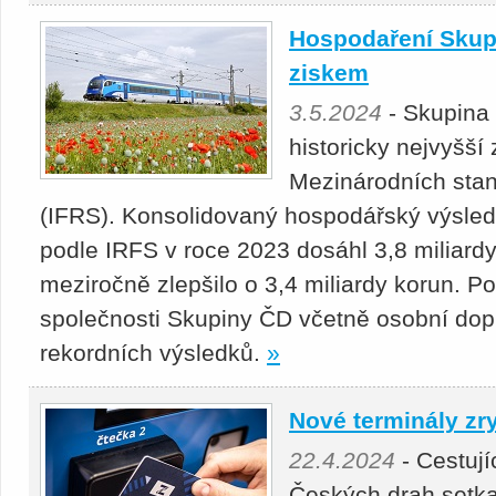
Hospodaření Skup
ziskem
3.5.2024
- Skupina
historicky nejvyšší
Mezinárodních stan
(IFRS). Konsolidovaný hospodářský výsle
podle IRFS v roce 2023 dosáhl 3,8 miliard
meziročně zlepšilo o 3,4 miliardy korun. P
společnosti Skupiny ČD včetně osobní dopr
rekordních výsledků.
»
Nové terminály zr
22.4.2024
- Cestují
Českých drah setka