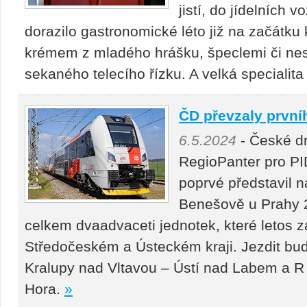
jistí, do jídelních
dorazilo gastronomické léto již na začátku k
krémem z mladého hrášku, špeclemi či ne
sekaného telecího řízku. A velká specialita 
ČD převzaly první
6.5.2024
- České dr
RegioPanter pro PID
poprvé představil 
Benešově u Prahy 2
celkem dvaadvaceti jednotek, které letos za
Středočeském a Ústeckém kraji. Jezdit bu
Kralupy nad Vltavou – Ústí nad Labem a R
Hora.
»