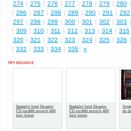
274
|
275
|
276
|
277
|
278
|
279
|
280
|
286
|
287
|
288
|
289
|
290
|
291
|
292
297
|
298
|
299
|
300
|
301
|
302
|
303
|
309
|
310
|
311
|
312
|
313
|
314
|
315
320
|
321
|
322
|
323
|
324
|
325
|
326
|
332
|
333
|
334
|
335
|
»
TIPY REDAKCE
Nadační fond Skupiny
Nadační fond Skupiny
Směn
ČD rozdělil prvních 400
ČD rozdělil prvních 400
do d
tisíc korun
tisíc korun