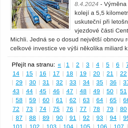
8.4.2024
- Výměna 2
kolejí a 5,5 kilomet
uskuteční při letoš
vjezdové části Cent
Michli. Jedná se o dosud největší obnovu r
celkové investice ve výši několika miliard 
Přejít na stranu:
«
|
1
|
2
|
3
|
4
|
5
|
6
|
14
|
15
|
16
|
17
|
18
|
19
|
20
|
21
|
22
|
29
|
30
|
31
|
32
|
33
|
34
|
35
|
36
|
3
43
|
44
|
45
|
46
|
47
|
48
|
49
|
50
|
51
|
58
|
59
|
60
|
61
|
62
|
63
|
64
|
65
|
6
72
|
73
|
74
|
75
|
76
|
77
|
78
|
79
|
80
|
87
|
88
|
89
|
90
|
91
|
92
|
93
|
94
|
9
101
|
102
|
103
|
104
|
105
|
106
|
107