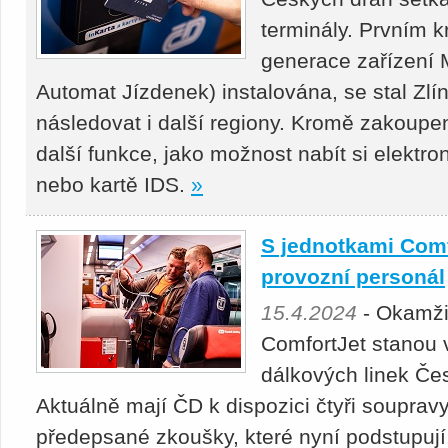
terminály. Prvním k
generace zařízení 
Automat Jízdenek) instalována, se stal Zlí
následovat i další regiony. Kromě zakoupení
další funkce, jako možnost nabít si elektr
nebo kartě IDS.
»
S jednotkami Com
provozní personál
15.4.2024
- Okamži
ComfortJet stanou
dálkových linek Čes
Aktuálně mají ČD k dispozici čtyři soupra
předepsané zkoušky, které nyní podstupují.