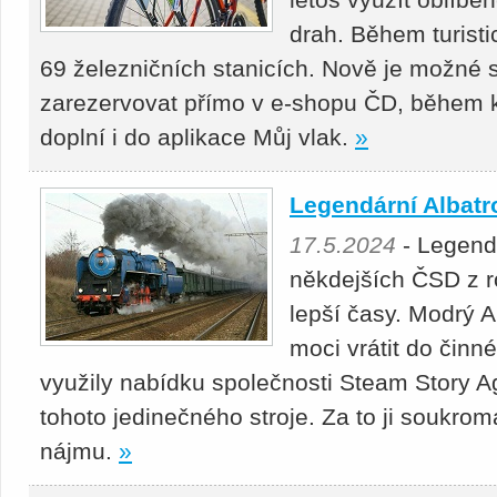
drah. Během turist
69 železničních stanicích. Nově je možné si
zarezervovat přímo v e-shopu ČD, během 
doplní i do aplikace Můj vlak.
»
Legendární Albatr
17.5.2024
- Legendá
někdejších ČSD z r
lepší časy. Modrý 
moci vrátit do činn
využily nabídku společnosti Steam Story A
tohoto jedinečného stroje. Za to ji soukrom
nájmu.
»