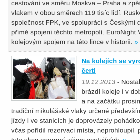
cestování ve směru Moskva – Praha a zpět
vlakem v obou směrech 119 tisíc lidí. Ruské
společnost FPK, ve spolupráci s Českými 
přímé spojení těchto metropolí. EuroNight V
kolejovým spojem na této lince v historii.
»
Na kolejích se vyr
čerti
19.12.2013
- Nosta
brázdí koleje i v d
a na začátku prosin
tradiční mikulášské vlaky určené předevš
jízdy i ve stanicích je doprovázely pohádko
včas pořídil rezervaci místa, neprohloupil,
tyto akce enormní zájem cestujících.
»