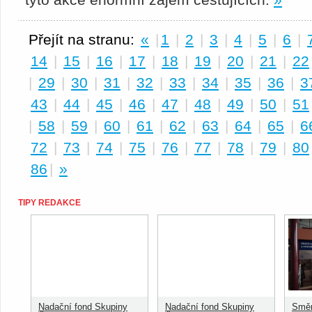
Přejít na stranu:
«
|
1
|
2
|
3
|
4
|
5
|
6
|
14
|
15
|
16
|
17
|
18
|
19
|
20
|
21
|
22
|
29
|
30
|
31
|
32
|
33
|
34
|
35
|
36
|
3
43
|
44
|
45
|
46
|
47
|
48
|
49
|
50
|
51
|
58
|
59
|
60
|
61
|
62
|
63
|
64
|
65
|
6
72
|
73
|
74
|
75
|
76
|
77
|
78
|
79
|
80
86
|
»
TIPY REDAKCE
Nadační fond Skupiny
Nadační fond Skupiny
Směn