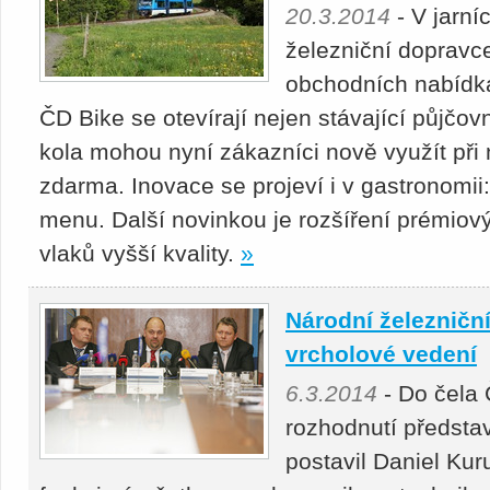
20.3.2014
- V jarní
železniční dopravc
obchodních nabídká
ČD Bike se otevírají nejen stávající půjčovn
kola mohou nyní zákazníci nově využít při
zdarma. Inovace se projeví i v gastronomii:
menu. Další novinkou je rozšíření prémiový
vlaků vyšší kvality.
»
Národní železničn
vrcholové vedení
6.3.2014
- Do čela 
rozhodnutí představ
postavil Daniel Kur