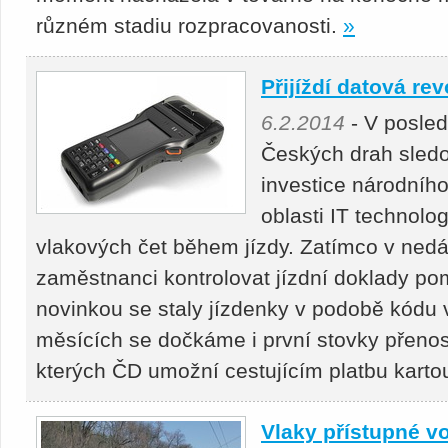
různém stadiu rozpracovanosti.
»
Přijíždí datová re
6.2.2014
- V posled
Českých drah sledo
investice národníh
oblasti IT technolog
vlakových čet během jízdy. Zatímco v nedá
zaměstnanci kontrolovat jízdní doklady p
novinkou se staly jízdenky v podobě kódu 
měsících se dočkáme i první stovky přeno
kterých ČD umožní cestujícím platbu karto
Vlaky přístupné vo