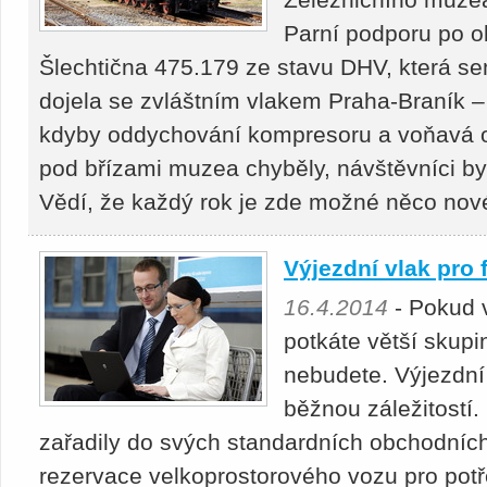
Parní podporu po o
Šlechtična 475.179 ze stavu DHV, která se
dojela se zvláštním vlakem Praha-Braník –
kdyby oddychování kompresoru a voňavá 
pod břízami muzea chyběly, návštěvníci by 
Vědí, že každý rok je zde možné něco nov
Výjezdní vlak pro 
16.4.2014
- Pokud 
potkáte větší skupi
nebudete. Výjezdní
běžnou záležitostí
zařadily do svých standardních obchodníc
rezervace velkoprostorového vozu pro potř