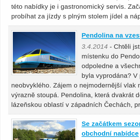
této nabídky je i gastronomický servis. Za
probíhat za jízdy s plným stolem jídel a ná
Pendolina na vze
3.4.2014
- Chtěli js
místenku do Pendol
odpoledne a všechn
byla vyprodána? V 
neobvyklého. Zájem o nejmodernější vlak n
výrazně stoupá. Pendolina, která dvakrát d
lázeňskou oblastí v západních Čechách, pro
Se začátkem sezon
obchodní nabídce