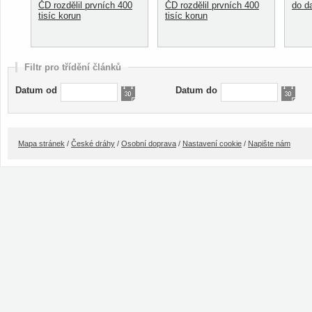
ČD rozdělil prvních 400
ČD rozdělil prvních 400
do d
tisíc korun
tisíc korun
Filtr pro třídění článků
Datum od
Datum do
Mapa stránek
/
České dráhy
/
Osobní doprava
/
Nastavení cookie
/
Napište nám