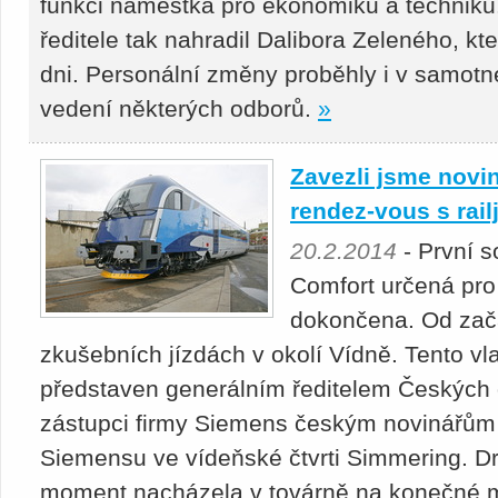
funkci náměstka pro ekonomiku a techniku.
ředitele tak nahradil Dalibora Zeleného, kt
dni. Personální změny proběhly i v samot
vedení některých odborů.
»
Zavezli jsme novi
rendez-vous s rai
20.2.2014
- První 
Comfort určená pro
dokončena. Od začá
zkušebních jízdách v okolí Vídně. Tento vl
představen generálním ředitelem Českých
zástupci firmy Siemens českým novinářům
Siemensu ve vídeňské čtvrti Simmering. Dr
moment nacházela v továrně na konečné mon