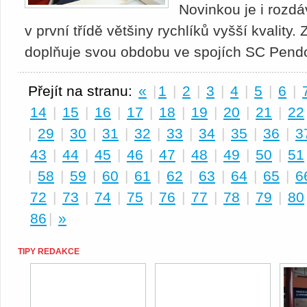
Novinkou je i rozdá
v první třídě většiny rychlíků vyšší kvality
doplňuje svou obdobu ve spojích SC Pend
Přejít na stranu:
«
|
1
|
2
|
3
|
4
|
5
|
6
|
14
|
15
|
16
|
17
|
18
|
19
|
20
|
21
|
22
|
29
|
30
|
31
|
32
|
33
|
34
|
35
|
36
|
3
43
|
44
|
45
|
46
|
47
|
48
|
49
|
50
|
51
|
58
|
59
|
60
|
61
|
62
|
63
|
64
|
65
|
6
72
|
73
|
74
|
75
|
76
|
77
|
78
|
79
|
80
86
|
»
TIPY REDAKCE