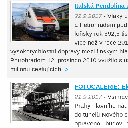
Italská Pendolina 
22.9.2017
- Vlaky 
a Petrohradem pod 
loňský rok 392,5 tis
více než v roce 20
vysokorychlostní dopravy mezi finským h
Petrohradem 12. prosince 2010 využilo služ
milionu cestujících.
»
FOTOGALERIE: Ele
21.9.2017
- Všímavý
Prahy hlavního nád
do tunelů Nového sp
opravenou budovu v