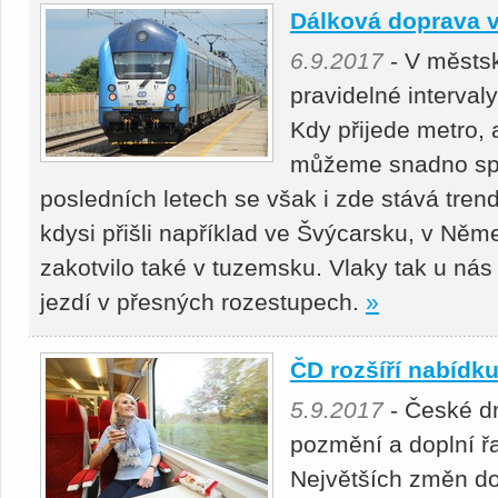
Dálková doprava v
6.9.2017
- V městs
pravidelné interval
Kdy přijede metro, a
můžeme snadno spoč
posledních letech se však i zde stává trend
kdysi přišli například ve Švýcarsku, v Něm
zakotvilo také v tuzemsku. Vlaky tak u ná
jezdí v přesných rozestupech.
»
ČD rozšíří nabídk
5.9.2017
- České dr
pozmění a doplní ř
Největších změn do