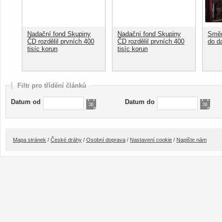
Nadační fond Skupiny
Nadační fond Skupiny
Směn
ČD rozdělil prvních 400
ČD rozdělil prvních 400
do d
tisíc korun
tisíc korun
Filtr pro třídění článků
Datum od
Datum do
Mapa stránek
/
České dráhy
/
Osobní doprava
/
Nastavení cookie
/
Napište nám