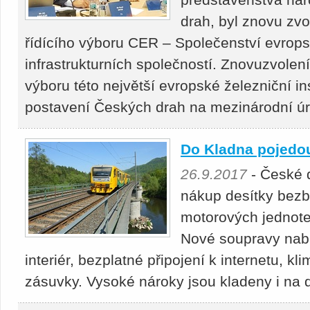
drah, byl znovu z
řídícího výboru CER – Společenství evrops
infrastrukturních společností. Znovuzvolení
výboru této největší evropské železniční i
postavení Českých drah na mezinárodní ú
Do Kladna pojedo
26.9.2017
- České d
nákup desítky bezb
motorových jednote
Nové soupravy nab
interiér, bezplatné připojení k internetu, kl
zásuvky. Vysoké nároky jsou kladeny i na 