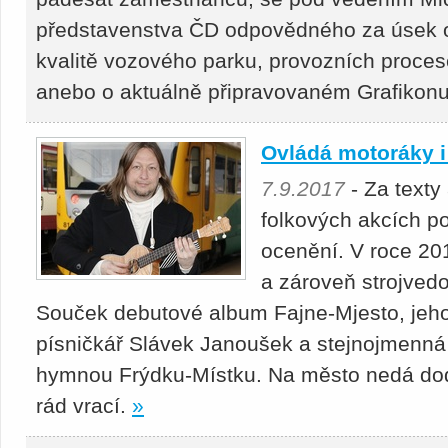
představenstva ČD odpovědného za úsek o
kvalitě vozového parku, provozních proces
anebo o aktuálně připravovaném Grafikonu
Ovládá motoráky i
7.9.2017
- Za texty
folkových akcích po
ocenění. V roce 201
a zároveň strojved
Souček debutové album Fajne-Mjesto, jeh
písničkář Slávek Janoušek a stejnojmenná s
hymnou Frýdku-Místku. Na město nedá dodn
rád vrací.
»