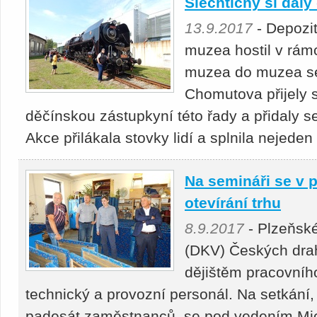
Šlechtičny si dal
13.9.2017
- Depozi
muzea hostil v rám
muzea do muzea se
Chomutova přijely 
děčínskou zástupkyní této řady a přidaly se
Akce přilákala stovky lidí a splnila nejeden
Na semináři se v 
otevírání trhu
8.9.2017
- Plzeňské
(DKV) Českých drah
dějištěm pracovníh
technický a provozní personál. Na setkání,
padesát zaměstnanců, se pod vedením Mic