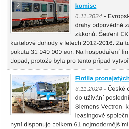
komise
6.11.2024
- Evrops
dráhy odpovědné z
zákonů. Šetření EK
kartelové dohody v letech 2012-2016. Za t
pokuta 31 940 000 eur. Na hospodaření fir
dopad, protože byla pro tento případ vytvo
Flotila pronajatýc
3.11.2024
- České d
do užívání posledn
Siemens Vectron, kt
leasingové společn
nyní disponuje celkem 61 nejmodernějšími 