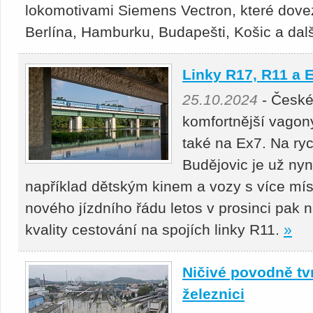
lokomotivami Siemens Vectron, které dove
Berlína, Hamburku, Budapešti, Košic a dal
Linky R17, R11 a 
25.10.2024
- České
komfortnější vagon
také na Ex7. Na ry
Budějovic je už ny
například dětským kinem a vozy s více míst
nového jízdního řádu letos v prosinci pak
kvality cestování na spojích linky R11.
»
Ničivé povodně tv
železnici