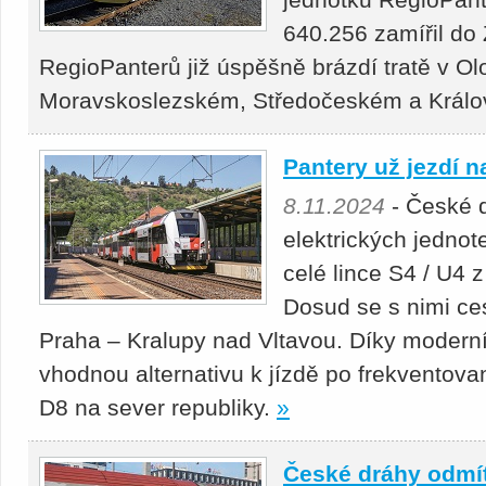
640.256 zamířil do 
RegioPanterů již úspěšně brázdí tratě v 
Moravskoslezském, Středočeském a Králo
Pantery už jezdí n
8.11.2024
- České d
elektrických jedno
celé lince S4 / U4 
Dosud se s nimi ces
Praha – Kralupy nad Vltavou. Díky moderní
vhodnou alternativu k jízdě po frekventova
D8 na sever republiky.
»
České dráhy odmít