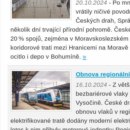
20.10.2024
- Po mn
vrátily ničivé povo
Českých drah, Správy
několik dní trvající přírodní pohromě. Česk
20 % spojů, zejména v Moravskoslezském 
koridorové trati mezi Hranicemi na Moravě
ocitlo i depo v Bohumíně.
»
Obnova regionální 
16.10.2024
- Z větš
bezbariérové vlaky 
Vysočině. České drá
obnovu vlaků v reg
elektrifikované tratě dodány moderní elekt
letos k nim přibyly motorové jednotky Regi