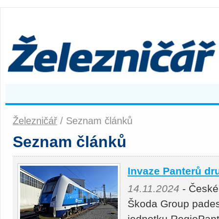
Železničář
/ Seznam článků
Seznam článků
Invaze Panterů dr
14.11.2024
- České
Škoda Group padesá
jednotku RegioPant