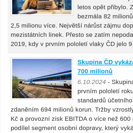
letos opět přibylo. 
bezmála 82 milionů 
2,5 milionu více. Největší nárůst zájmu d
mezistátních linek. Přesto se zatím nepoda
2019, kdy v prvním pololetí vlaky ČD jelo 
Skupina ČD vykázal
700 milionů
6.10.2024
- Skupin
prvním pololetí ro
standardů účetního 
zdaněním 694 milionů korun. Tržby vzrostl
Kč a provozní zisk EBITDA o více než 600 
podílel segment osobní dopravy, který vyká