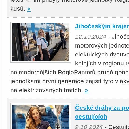
kusů.
»
Jihočeským krajem
12.10.2024
- Jihoč
motorových jednote
elektrických dvouv
kolejích v regionu t
nejmodernějších RegioPanterů druhé gener
jednotkami první generace zajistí tyto vlak
na elektrizovaných tratích.
»
České dráhy za pol
cestujících
9.10.2024
- Cestují