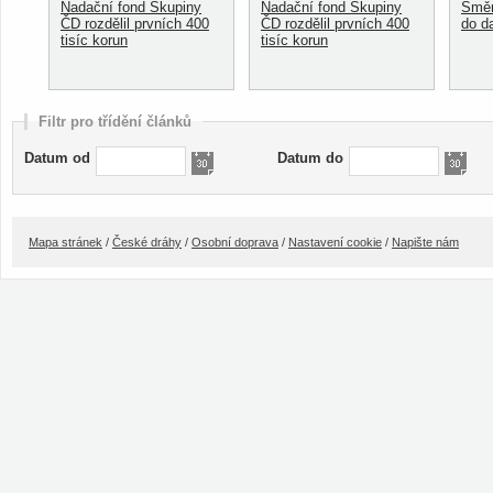
Nadační fond Skupiny
Nadační fond Skupiny
Směn
ČD rozdělil prvních 400
ČD rozdělil prvních 400
do d
tisíc korun
tisíc korun
Filtr pro třídění článků
Datum od
Datum do
Mapa stránek
/
České dráhy
/
Osobní doprava
/
Nastavení cookie
/
Napište nám