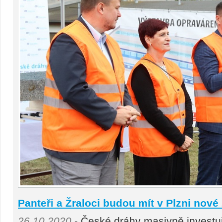
Panteři a Žraloci budou mít v Plzni nové
26.10.2020
- České dráhy masivně investu