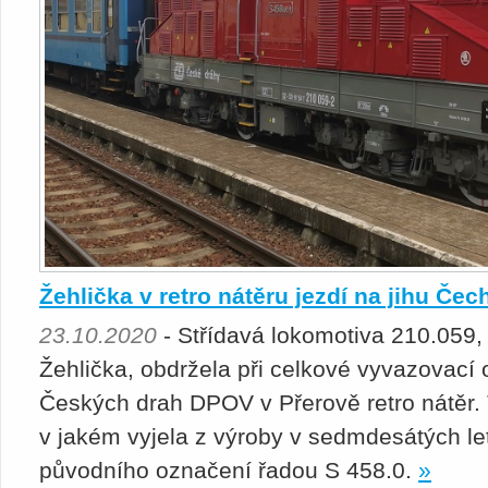
Žehlička v retro nátěru jezdí na jihu Čec
23.10.2020
- Střídavá lokomotiva 210.059,
Žehlička, obdržela při celkové vyvazovací 
Českých drah DPOV v Přerově retro nátěr. 
v jakém vyjela z výroby v sedmdesátých let
původního označení řadou S 458.0.
»