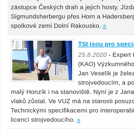
zástupce Českých drah a jejich hosty. Jízda
Sigmundsherbergu přes Horn a Hadersberg
spolkové zemi Dolní Rakousko.
»
TSI jsou pro spec
25.8.2020
- Expert
(KAO) Výzkumného 
Jan Veselík je žele
strojvedoucím, a p
malý Honzík i na stanoviště. Nyní je z Jana
vlaků zůstal. Ve VUZ má na starosti posuz
Technickými specifikacemi pro interoperabi
licencí strojvedoucího.
»