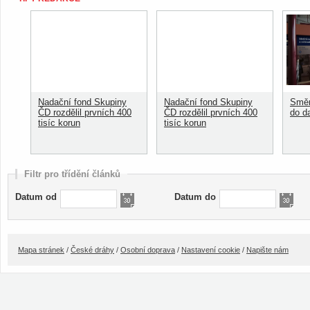
Nadační fond Skupiny
Nadační fond Skupiny
Směn
ČD rozdělil prvních 400
ČD rozdělil prvních 400
do d
tisíc korun
tisíc korun
Filtr pro třídění článků
Datum od
Datum do
Mapa stránek
/
České dráhy
/
Osobní doprava
/
Nastavení cookie
/
Napište nám