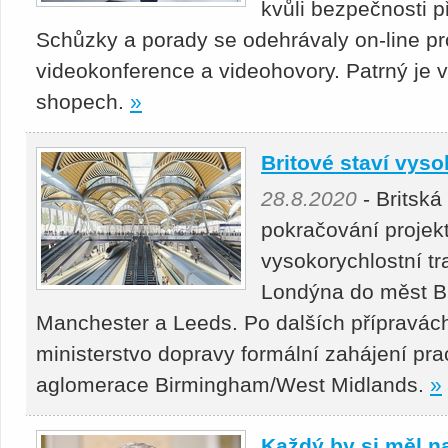
kvůli bezpečnosti p
Schůzky a porady se odehrávaly on-line pro
videokonference a videohovory. Patrný je
shopech.
»
Britové staví vyso
28.8.2020
- Britská
pokračování projek
vysokorychlostní tr
Londýna do měst B
Manchester a Leeds. Po dalších přípravách
ministerstvo dopravy formální zahájení pra
aglomerace Birmingham/West Midlands.
»
Každý by si měl naj