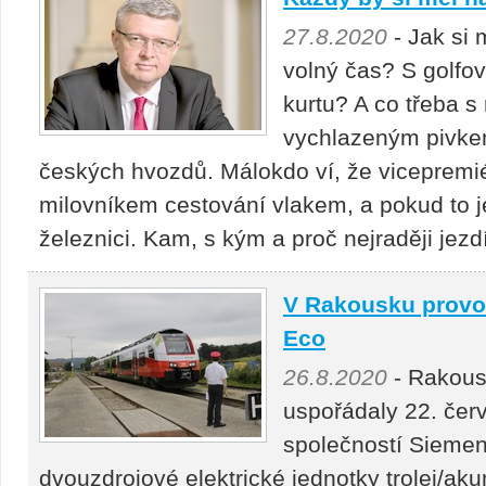
27.8.2020
- Jak si m
volný čas? S golfo
kurtu? A co třeba 
vychlazeným pivkem
českých hvozdů. Málokdo ví, že vicepremié
milovníkem cestování vlakem, a pokud to j
železnici. Kam, s kým a proč nejraději jezd
V Rakousku provoz
Eco
26.8.2020
- Rakous
uspořádaly 22. čer
společností Siemens
dvouzdrojové elektrické jednotky trolej/aku