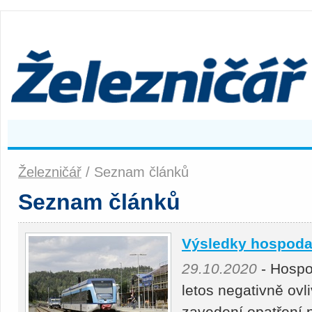
Železničář
/ Seznam článků
Seznam článků
Výsledky hospodař
29.10.2020
- Hospo
letos negativně ovl
zavedení opatření p