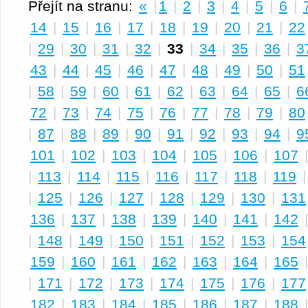
Přejít na stranu:
«
|
1
|
2
|
3
|
4
|
5
|
6
|
14
|
15
|
16
|
17
|
18
|
19
|
20
|
21
|
22
|
29
|
30
|
31
|
32
|
33
|
34
|
35
|
36
|
3
43
|
44
|
45
|
46
|
47
|
48
|
49
|
50
|
51
|
58
|
59
|
60
|
61
|
62
|
63
|
64
|
65
|
6
72
|
73
|
74
|
75
|
76
|
77
|
78
|
79
|
80
|
87
|
88
|
89
|
90
|
91
|
92
|
93
|
94
|
9
101
|
102
|
103
|
104
|
105
|
106
|
107
|
113
|
114
|
115
|
116
|
117
|
118
|
119
|
125
|
126
|
127
|
128
|
129
|
130
|
131
136
|
137
|
138
|
139
|
140
|
141
|
142
|
148
|
149
|
150
|
151
|
152
|
153
|
154
159
|
160
|
161
|
162
|
163
|
164
|
165
|
171
|
172
|
173
|
174
|
175
|
176
|
177
182
|
183
|
184
|
185
|
186
|
187
|
188