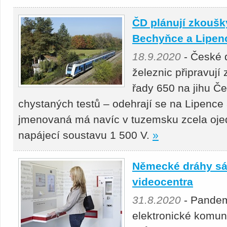
ČD plánují zkoušk
Bechyňce a Lipen
18.9.2020
- České 
železnic připravují
řady 650 na jihu Če
chystaných testů – odehrají se na Lipenc
jmenovaná má navíc v tuzemsku zcela oje
napájecí soustavu 1 500 V.
»
Německé dráhy sáz
videocentra
31.8.2020
- Pandemi
elektronické komun