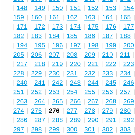
|
148
|
149
|
150
|
151
|
152
|
153
|
154
159
|
160
|
161
|
162
|
163
|
164
|
165
|
171
|
172
|
173
|
174
|
175
|
176
|
177
182
|
183
|
184
|
185
|
186
|
187
|
188
|
194
|
195
|
196
|
197
|
198
|
199
|
200
205
|
206
|
207
|
208
|
209
|
210
|
211
|
217
|
218
|
219
|
220
|
221
|
222
|
223
228
|
229
|
230
|
231
|
232
|
233
|
234
|
240
|
241
|
242
|
243
|
244
|
245
|
246
251
|
252
|
253
|
254
|
255
|
256
|
257
|
263
|
264
|
265
|
266
|
267
|
268
|
269
274
|
275
|
276
|
277
|
278
|
279
|
280
|
286
|
287
|
288
|
289
|
290
|
291
|
292
297
|
298
|
299
|
300
|
301
|
302
|
303