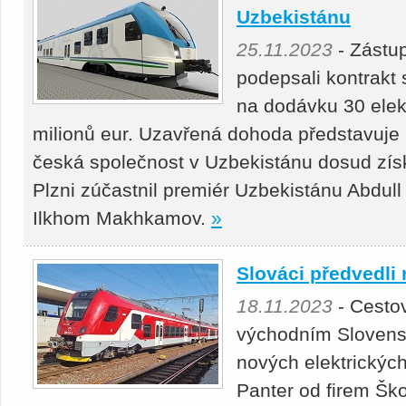
Uzbekistánu
25.11.2023
- Zástu
podepsali kontrakt
na dodávku 30 elek
milionů eur. Uzavřená dohoda představuje 
česká společnost v Uzbekistánu dosud zís
Plzni zúčastnil premiér Uzbe­kistánu Abdull
Ilkhom Makhkamov.
»
Slováci předvedli
18.11.2023
- Cestov
východním Slovensk
nových elektrickýc
Panter od firem Šk