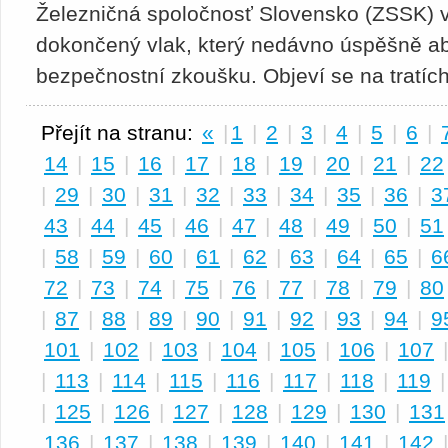
Železničná spoločnosť Slovensko (ZSSK) v 
dokončený vlak, který nedávno úspěšně ab
bezpečnostní zkoušku. Objeví se na tratí
Přejít na stranu:
«
|
1
|
2
|
3
|
4
|
5
|
6
|
14
|
15
|
16
|
17
|
18
|
19
|
20
|
21
|
22
|
29
|
30
|
31
|
32
|
33
|
34
|
35
|
36
|
3
43
|
44
|
45
|
46
|
47
|
48
|
49
|
50
|
51
|
58
|
59
|
60
|
61
|
62
|
63
|
64
|
65
|
6
72
|
73
|
74
|
75
|
76
|
77
|
78
|
79
|
80
|
87
|
88
|
89
|
90
|
91
|
92
|
93
|
94
|
9
101
|
102
|
103
|
104
|
105
|
106
|
107
|
113
|
114
|
115
|
116
|
117
|
118
|
119
|
125
|
126
|
127
|
128
|
129
|
130
|
131
136
|
137
|
138
|
139
|
140
|
141
|
142