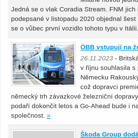
Jedná se o vlak Coradia Stream. FNM jich
podepsané v listopadu 2020 objednal šest 
se o vůbec první vozidlo tohoto typu v Itálii
ÖBB vstupují na ž
26.11.2023
- Brits
v říjnu souhlasila 
Německu Rakouský
což dopravci premi
německý trh závazkové železniční dopravy
podaří dokončit letos a Go-Ahead bude i n
společnost.
»
Škoda Group dodá 