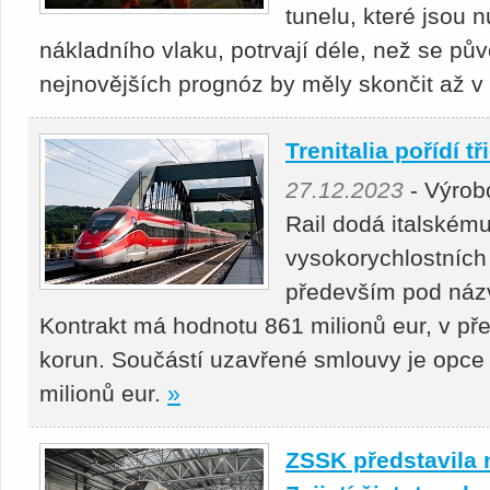
tunelu, které jsou
nákladního vlaku, potrvají déle, než se p
nejnovějších prognóz by měly skončit až v z
Trenitalia pořídí t
27.12.2023
- Výrobc
Rail dodá italskému
vysokorychlostníc
především pod náz
Kontrakt má hodnotu 861 milionů eur, v pře
korun. Součástí uzavřené smlouvy je opce 
milionů eur.
»
ZSSK představila 