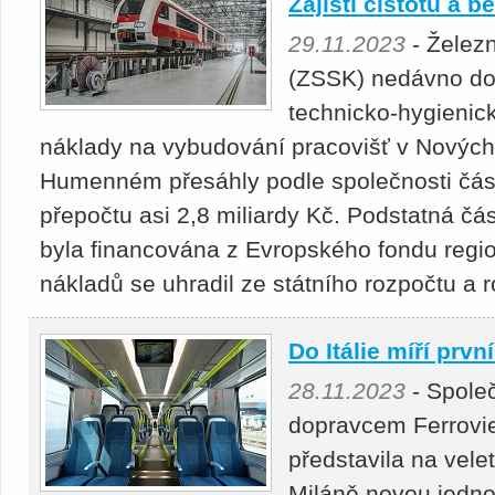
Zajistí čistotu a 
29.11.2023
- Železn
(ZSSK) nedávno dok
technicko-hygienic
náklady na vybudování pracovišť v Novýc
Humenném přesáhly podle společnosti částk
přepočtu asi 2,8 miliardy Kč. Podstatná čá
byla financována z Evropského fondu regio
nákladů se uhradil ze státního rozpočtu a 
Do Itálie míří prvn
28.11.2023
- Spole
dopravcem Ferrovi
představila na vele
Miláně novou jedn