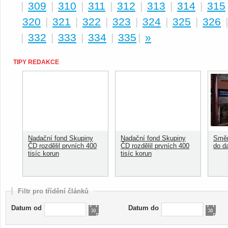
|
309
|
310
|
311
|
312
|
313
|
314
|
315
320
|
321
|
322
|
323
|
324
|
325
|
326
|
332
|
333
|
334
|
335
|
»
TIPY REDAKCE
Nadační fond Skupiny
Nadační fond Skupiny
Směn
ČD rozdělil prvních 400
ČD rozdělil prvních 400
do d
tisíc korun
tisíc korun
Filtr pro třídění článků
Datum od
Datum do