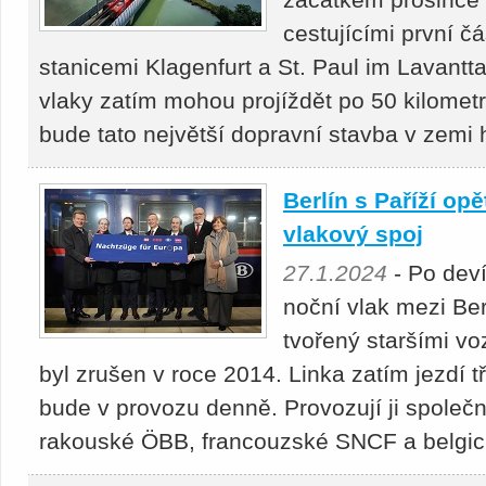
cestujícími první 
stanicemi Klagenfurt a St. Paul im Lavantt
vlaky zatím mohou projíždět po 50 kilometr
bude tato největší dopravní stavba v zemi 
Berlín s Paříží opě
vlakový spoj
27.1.2024
- Po deví
noční vlak mezi Ber
tvořený staršími vo
byl zrušen v roce 2014. Linka zatím jezdí 
bude v provozu denně. Provozují ji společ
rakouské ÖBB, francouzské SNCF a belg