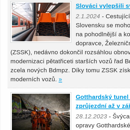
Slováci vylepšili 
2.1.2024
- Cestujíc
Slovensku se mohou
na pohodlnější a ko
dopravce, Železnič
(ZSSK), nedávno dokončil rozsáhlou obnov
modernizaci pětatřiceti starších vozů řad 
zcela nových Bdmpz. Díky tomu ZSSK zís
moderních vozů.
»
Gotthardský tunel 
zprůjezdní až v zá
28.12.2023
- Švýcar
opravy Gotthardské