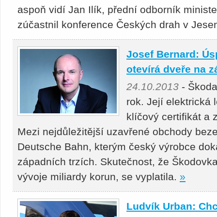
aspoň vidí Jan Ilík, přední odborník minist
zúčastnil konference Českých drah v Jesen
Josef Bernard: Ú
otevírá dveře na z
24.10.2013
- Škoda
rok. Její elektrická
klíčový certifikát a 
Mezi nejdůležitější uzavřené obchody beze
Deutsche Bahn, kterým český výrobce dokáz
západních trzích. Skutečnost, že Škodovk
vývoje miliardy korun, se vyplatila.
»
Ludvík Urban: Chc