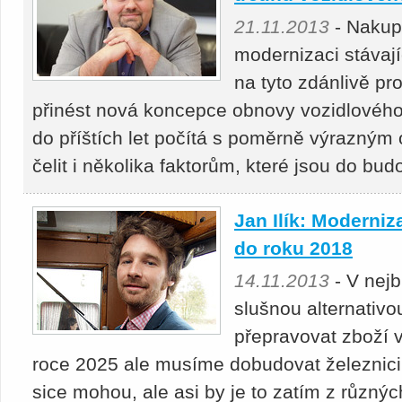
21.11.2013
- Nakupo
modernizaci stávají
na tyto zdánlivě p
přinést nová koncepce obnovy vozidlového
do příštích let počítá s poměrně výrazným
čelit i několika faktorům, které jsou do 
Jan Ilík: Moderniz
do roku 2018
14.11.2013
- V nejb
slušnou alternativou
přepravovat zboží 
roce 2025 ale musíme dobudovat železnici i p
sice mohou, ale asi by je to zatím z různý