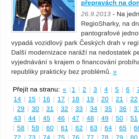
přepravách na do
26.9.2013
- Na jed
RegioSharky, na dr
pantografové jednot
vypadá vozidlový park Českých drah v regi
Další modernizace naráží na nedostatek pe
vyjednávání s krajem o financování probíha
republiky prakticky bez problémů.
»
Přejít na stranu:
«
|
1
|
2
|
3
|
4
|
5
|
6
|
14
|
15
|
16
|
17
|
18
|
19
|
20
|
21
|
22
|
29
|
30
|
31
|
32
|
33
|
34
|
35
|
36
|
3
43
|
44
|
45
|
46
|
47
|
48
|
49
|
50
|
51
|
58
|
59
|
60
|
61
|
62
|
63
|
64
|
65
|
6
72
|
73
|
74
|
75
|
76
|
77
|
78
|
79
|
80