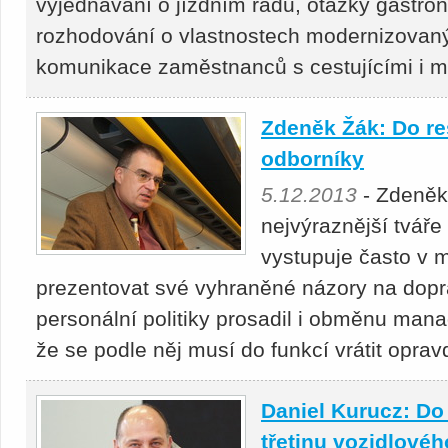
vyjednávání o jízdním řádu, otázky gastro
rozhodování o vlastnostech modernizovaný
komunikace zaměstnanců s cestujícími i m
Zdeněk Žák: Do re
odborníky
5.12.2013
- Zdeněk 
nejvýraznější tváře
vystupuje často v m
prezentovat své vyhraněné názory na dopra
personální politiky prosadil i obměnu man
že se podle něj musí do funkcí vrátit oprav
Daniel Kurucz: Do
třetinu vozidlové