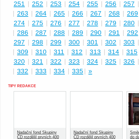
251
|
252
|
253
|
254
|
255
|
256
|
257
|
263
|
264
|
265
|
266
|
267
|
268
|
269
274
|
275
|
276
|
277
|
278
|
279
|
280
|
286
|
287
|
288
|
289
|
290
|
291
|
292
297
|
298
|
299
|
300
|
301
|
302
|
303
|
309
|
310
|
311
|
312
|
313
|
314
|
315
320
|
321
|
322
|
323
|
324
|
325
|
326
|
332
|
333
|
334
|
335
|
»
TIPY REDAKCE
Nadační fond Skupiny
Nadační fond Skupiny
Směn
ČD rozdělil prvních 400
ČD rozdělil prvních 400
do d