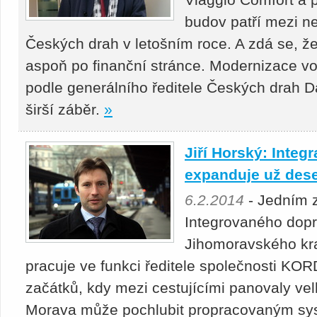
budov patří mezi ne
Českých drah v letošním roce. A zdá se, ž
aspoň po finanční stránce. Modernizace v
podle generálního ředitele Českých drah D
širší záběr.
»
Jiří Horský: Integ
expanduje už dese
6.2.2014
- Jedním 
Integrovaného dop
Jihomoravského kraj
pracuje ve funkci ředitele společnosti K
začátků, kdy mezi cestujícími panovaly vel
Morava může pochlubit propracovaným sy