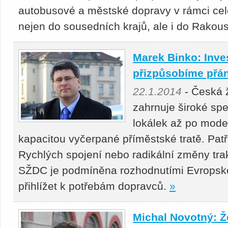
autobusové a městské dopravy v rámci ce
nejen do sousedních krajů, ale i do Rakou
Marek Binko: Inves
přizpůsobíme přá
22.1.2014
- Česká ž
zahrnuje široké sp
lokálek až po mode
kapacitou vyčerpané příměstské tratě. Pat
Rychlých spojení nebo radikální změny tra
SŽDC je podmíněna rozhodnutími Evropsk
přihlížet k potřebám dopravců.
»
Michal Novotný: Ž