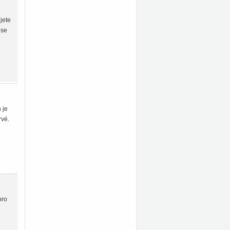
jete
 se
 je
rvé.
pro