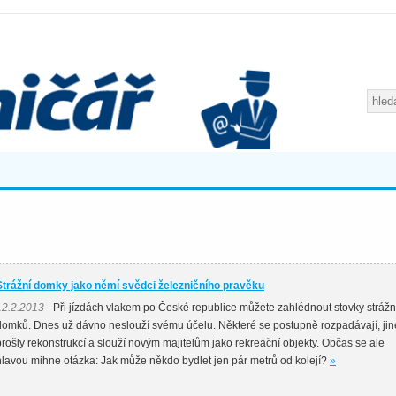
Strážní domky jako němí svědci železničního pravěku
12.2.2013
- Při jízdách vlakem po České republice můžete zahlédnout stovky strážn
domků. Dnes už dávno neslouží svému účelu. Některé se postupně rozpadávají, jin
prošly rekonstrukcí a slouží novým majitelům jako rekreační objekty. Občas se ale
hlavou mihne otázka: Jak může někdo bydlet jen pár metrů od kolejí?
»