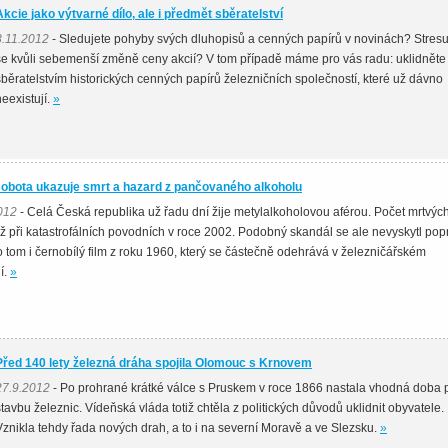
Akcie jako výtvarné dílo, ale i předmět sběratelství
8.11.2012
- Sledujete pohyby svých dluhopisů a cenných papírů v novinách? Stresu
se kvůli sebemenší změně ceny akcií? V tom případě máme pro vás radu: uklidněte
sběratelstvím historických cenných papírů železničních společností, které už dávno
neexistují.
»
obota ukazuje smrt a hazard z pančovaného alkoholu
012
- Celá Česká republika už řadu dní žije metylalkoholovou aférou. Počet mrtvých
ž při katastrofálních povodních v roce 2002. Podobný skandál se ale nevyskytl pop
 tom i černobílý film z roku 1960, který se částečně odehrává v železničářském
í.
»
Před 140 lety železná dráha spojila Olomouc s Krnovem
27.9.2012
- Po prohrané krátké válce s Pruskem v roce 1866 nastala vhodná doba 
stavbu železnic. Vídeňská vláda totiž chtěla z politických důvodů uklidnit obyvatele.
Vznikla tehdy řada nových drah, a to i na severní Moravě a ve Slezsku.
»