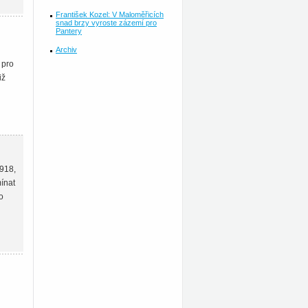
František Kozel: V Maloměřicích
snad brzy vyroste zázemí pro
Pantery
Archiv
 pro
iž
1918,
mínat
o