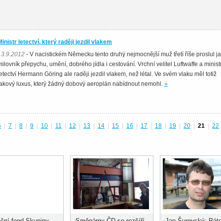
Ministr letectví, který raději jezdil vlakem
13.9.2012
- V nacistickém Německu tento druhý nejmocnější muž třetí říše proslul j
milovník přepychu, umění, dobrého jídla i cestování. Vrchní velitel Luftwaffe a minist
letectví Hermann Göring ale raději jezdil vlakem, než létal. Ve svém vlaku měl totiž
takový luxus, který žádný dobový aeroplán nabídnout nemohl.
»
6
|
7
|
8
|
9
|
10
|
11
|
12
|
13
|
14
|
15
|
16
|
17
|
18
|
19
|
20
|
21
|
22
ční fond Skupiny
Směnárny ČD se rozšíří
Jan Šurovský: Páte