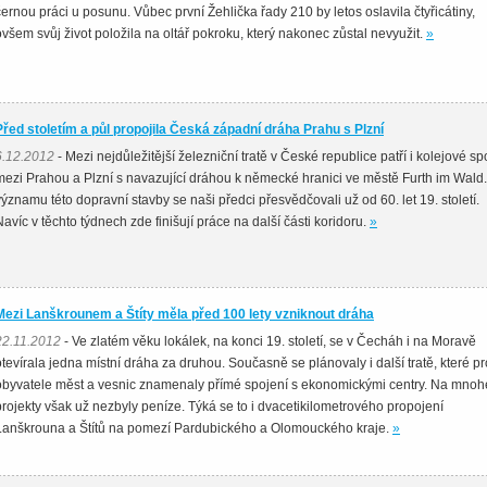
černou práci u posunu. Vůbec první Žehlička řady 210 by letos oslavila čtyřicátiny,
ovšem svůj život položila na oltář pokroku, který nakonec zůstal nevyužit.
»
Před stoletím a půl propojila Česká západní dráha Prahu s Plzní
6.12.2012
- Mezi nejdůležitější železniční tratě v České republice patří i kolejové sp
mezi Prahou a Plzní s navazující dráhou k německé hranici ve městě Furth im Wald
významu této dopravní stavby se naši předci přesvědčovali už od 60. let 19. století.
Navíc v těchto týdnech zde finišují práce na další části koridoru.
»
Mezi Lanškrounem a Štíty měla před 100 lety vzniknout dráha
22.11.2012
- Ve zlatém věku lokálek, na konci 19. století, se v Čecháh i na Moravě
otevírala jedna místní dráha za druhou. Současně se plánovaly i další tratě, které pr
obyvatele měst a vesnic znamenaly přímé spojení s ekonomickými centry. Na mnoh
projekty však už nezbyly peníze. Týká se to i dvacetikilometrového propojení
Lanškrouna a Štítů na pomezí Pardubického a Olomouckého kraje.
»