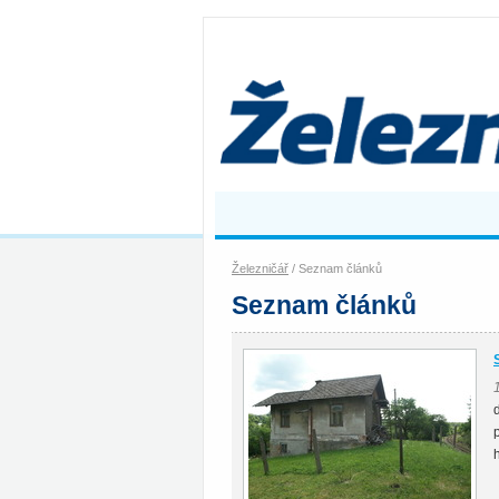
Železničář
/ Seznam článků
Seznam článků