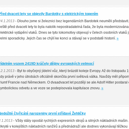
Před dvaceti lety se objevily Bardotky s elektrickým topením
24.1.2013
- Dlouho jsme si železnici bez legendárních Bardotek neuměli představit.
Ještě před dvaceti lety to byla natolik nepostradatelná řada, že byla modernizována
elektrické vytápění vlaků. Dnes se tyto lokomotivy objevují v čelech osobních vlaků j
velmi sporadicky. Jejich čas se chýlí ke konci a stávají se v podstatě historií.
»
Jídelním vozem 2419D kráčely dějiny evropských velmocí
12.1.2013
- Byl to obyčejný jídelní vůz, který brázdil koleje Evropy. Až do listopadu 
kdy právě v jeho útrobách oficiálně skončila první světová válka. Navždy měl připo
triumf Francie nad Německem. O dvaadvacet let později se ale Adolf Hitler postaral 
symbolickou odvetu a ve voze se podepisovala kapitulace znovu.
»
Nedožité čtyřicáté narozeniny první střídavé Žehličky
2.1.2013
- Vždy stály opodál rychlých expresních strojů a silných nákladních mašin.
Ukryté v kolejištích nákladních ranžírů a přednádraží ale dodnes vykonávají těžkou