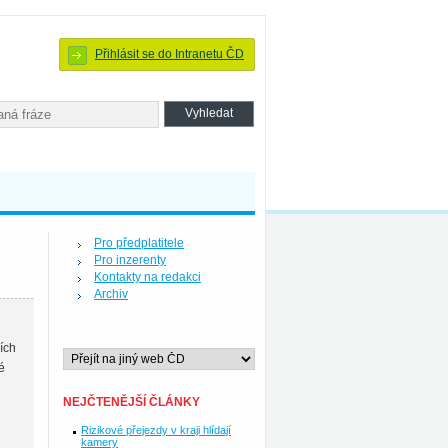
Přihlásit se do Intranetu ČD
Pro předplatitele
Pro inzerenty
Kontakty na redakci
Archiv
ích
é
NEJČTENĚJŠÍ ČLÁNKY
Rizikové přejezdy v kraji hlídají
kamery