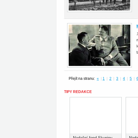
Přejít na stranu:
«
|
1
|
2
|
3
|
4
|
5
|
TIPY REDAKCE
Nadační fond Skupiny
Nada