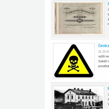
Černá s
11.10.2
vyšší ne
Svědčí o
prostřed